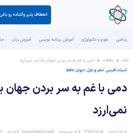
انعطاف پذیر وگشاده رو باش ،
ریاضی
علوم و تکنولوژی
آموزش برنامه نویسی
آموزش زبان
جان
خانه
مقالات
دمی با غم به سر بردن جهان یک سر نمی‌ارزد
ادبیات فارسی
,
شعر و غزل
,
دیوان حافظ
دمی با غم به سر بردن جهان 
نمی‌ارزد
تاریخ انتشار:
1395/12/05
نام نویسنده:
SuperUserAccount
بازدید:
883