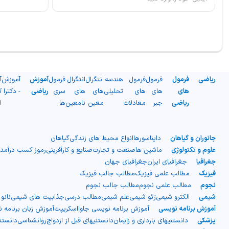
ریاضی
فرمول
فرمول
فرمول
هندسه
انتگرال
انتگرال
فرمول
آموزش
آموزش
آ
های
های
های
تحلیلی
های
های
سری
ریاضی
- دکترا
ک
ریاضی
جبر
معادلات
معین
نامعین
ها
ا
جانوران و گیاهان
دایناسورها
انواع محیط های زندگی
گیاهان
علوم و تکنولوژی
ماشین ها
صنعت و تجارت
صنایع و کارآفرینی
رموز کسب درآمد
جغرافیا
جغرافیای ایران
جغرافیای جهان
فیزیک
مطالب علمی فیزیک
مطالب جالب فیزیک
نجوم
مطالب علمی نجوم
مطالب جالب نجوم
شیمی
الکترو شیمی
ژئو شیمی
علم شیمی
مطالب درسی
جذابیت های شیمی
نانو
آموزش برنامه نویسی
آموزش برنامه نویسی جاوااسکریپت
آموزش زبان برنامه 
پزشکی
دانستنیهای بارداری و زایمان
دانستنیهای قبل از ازدواج
روانشناسی
دانست