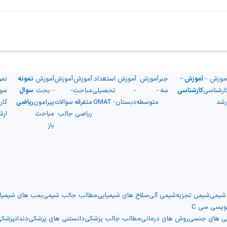
موزش -
آموزش -
جبر
آموزش
آموزش
استعداد
آموزش
آموزش
آموزش
نمونه
نمو
ارشناسی
کارشناسی
سه
-
-
تحصیلی
مباحث
-
- بحث
سوال
سو
رشد
متوسطه
دبستان
- GMAT
متفرقه
سوالات
پیرامون
ریاضی
کار
ریاضی
جالب
مباحث
ارش
باز
 شیمی
شیمی تجزیه
شیمی آلی
سلاح های شیمیایی
مطالب جالب شیمی
بمب های شیمیا
نویسی سی C
نی های جنسی
روش های درمانی
مطالب جالب پزشکی
دانستنی های پزشکی
دندانپزشک