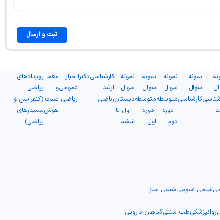
ثبت و ارسال
نه
نمونه
نمونه
نمونه
نمونه
کارشناسی
دکترا
اخبار
معما
رویدادهای
ال
سوال
سوال
سوال
سوال
ارشد
عمومی
و
ریاضی
شناسی
کارشناسی
متوسطه
متوسطه
دبستان
ریاضی
ریاضی
تست
(کنفرانس و
د
- دوره
-دوره
- اول تا
هوش
سمینارهای
دوم
اول
ششم
ریاضی)
یی
شیمی عمومی
شیمی سبز
ی
روانپزشکی
طب سنتی
گیاهان دارویی