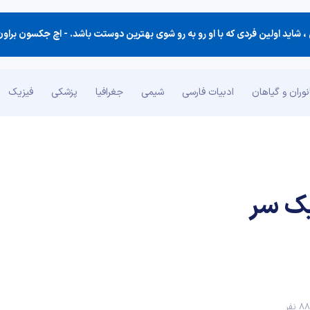
 شاید اولین فردی كه با او رو به رو شوی بهترین دوستت باشد. -
اچ جکسون براون (کتاب نکت
وران و گیاهان
ادبیات فارسی
شیمی
جغرافیا
پزشکی
فیزیک
یک سر
 نفر