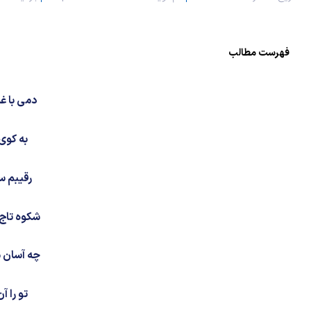
فهرست مطالب
دمی با غ
به کوی
رقیبم س
شکوه تاج 
چه آسان م
تو را آ