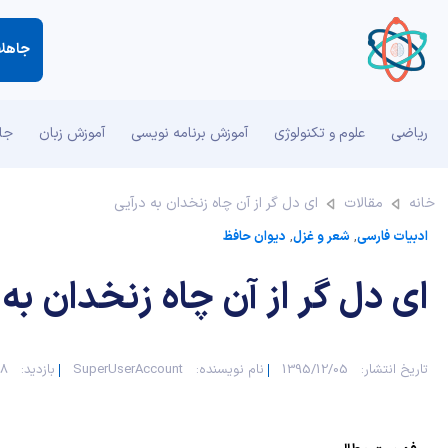
جاهلا
ریاضی
علوم و تکنولوژی
آموزش برنامه نویسی
آموزش زبان
جان
خانه
مقالات
ای دل گر از آن چاه زنخدان به درآیی
ادبیات فارسی
,
شعر و غزل
,
دیوان حافظ
ای دل گر از آن چاه زنخدان به 
تاریخ انتشار:
1395/12/05
نام نویسنده:
SuperUserAccount
بازدید:
348