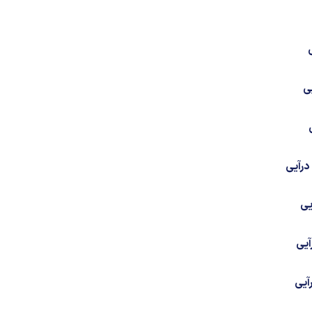
ی
درآیی
یی
آیی
آیی