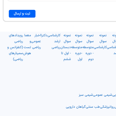
ثبت و ارسال
نه
نمونه
نمونه
نمونه
نمونه
کارشناسی
دکترا
اخبار
معما
رویدادهای
ال
سوال
سوال
سوال
سوال
ارشد
عمومی
و
ریاضی
شناسی
کارشناسی
متوسطه
متوسطه
دبستان
ریاضی
ریاضی
تست
(کنفرانس و
د
- دوره
-دوره
- اول تا
هوش
سمینارهای
دوم
اول
ششم
ریاضی)
یی
شیمی عمومی
شیمی سبز
ی
روانپزشکی
طب سنتی
گیاهان دارویی