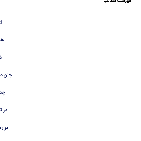
فهرست مطالب
ا
هش
ش
جان می
چند
در ت
بر ر