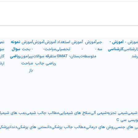
موزش -
آموزش -
جبر
آموزش
آموزش
استعداد
آموزش
آموزش
آموزش
نمونه
نمو
ارشناسی
کارشناسی
سه
-
-
تحصیلی
مباحث
-
- بحث
سوال
سو
رشد
متوسطه
دبستان
- GMAT
متفرقه
سوالات
پیرامون
ریاضی
کار
ریاضی
جالب
مباحث
ارش
باز
 شیمی
شیمی تجزیه
شیمی آلی
سلاح های شیمیایی
مطالب جالب شیمی
بمب های شیمیا
نویسی سی C
نی های جنسی
روش های درمانی
مطالب جالب پزشکی
دانستنی های پزشکی
دندانپزشک