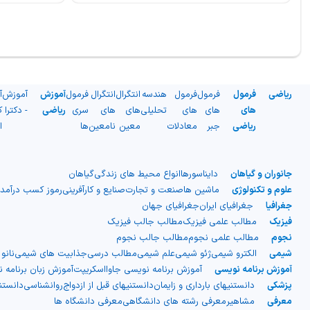
ریاضی
فرمول
فرمول
فرمول
هندسه
انتگرال
انتگرال
فرمول
آموزش
آموزش
آ
های
های
های
تحلیلی
های
های
سری
ریاضی
- دکترا
ک
ریاضی
جبر
معادلات
معین
نامعین
ها
ا
جانوران و گیاهان
دایناسورها
انواع محیط های زندگی
گیاهان
علوم و تکنولوژی
ماشین ها
صنعت و تجارت
صنایع و کارآفرینی
رموز کسب درآمد
جغرافیا
جغرافیای ایران
جغرافیای جهان
فیزیک
مطالب علمی فیزیک
مطالب جالب فیزیک
نجوم
مطالب علمی نجوم
مطالب جالب نجوم
شیمی
الکترو شیمی
ژئو شیمی
علم شیمی
مطالب درسی
جذابیت های شیمی
نانو
آموزش برنامه نویسی
آموزش برنامه نویسی جاوااسکریپت
آموزش زبان برنامه 
پزشکی
دانستنیهای بارداری و زایمان
دانستنیهای قبل از ازدواج
روانشناسی
دانست
معرفی
مشاهیر
معرفی رشته های دانشگاهی
معرفی دانشگاه ها