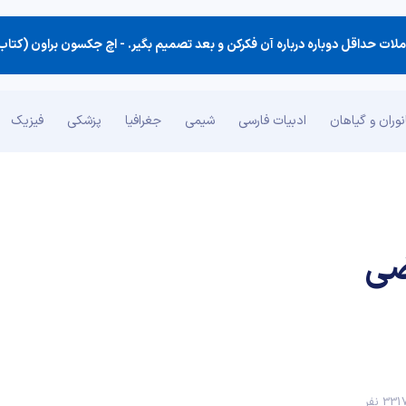
لات حداقل دوباره درباره آن فكركن و بعد تصمیم بگیر. -
اچ جکسون براون (کتاب نکته‌ها
وران و گیاهان
ادبیات فارسی
شیمی
جغرافیا
پزشکی
فیزیک
ضی
33 نفر