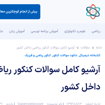
پیش از انجام كوچكترین معام
ریاضی
علوم و تکنولوژی
آموزش برنامه نویسی
آموزش زبان
جان
خانه
مقالات
آرشیو کامل سوالات کنکور ریاضی داخل کشور
کتابخانه دیجیتال
,
دانلود سوالات کنکور
,
کنکور ریاضی و فیزیک
آرشیو کامل سوالات کنکور ریا
داخل کشور
تاریخ انتشار:
1396/08/13
نام نویسنده:
SuperUserAccount
بازدید:
179