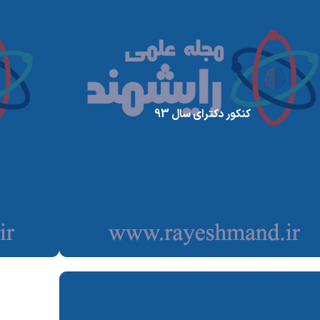
کنکور دکترای سال 93