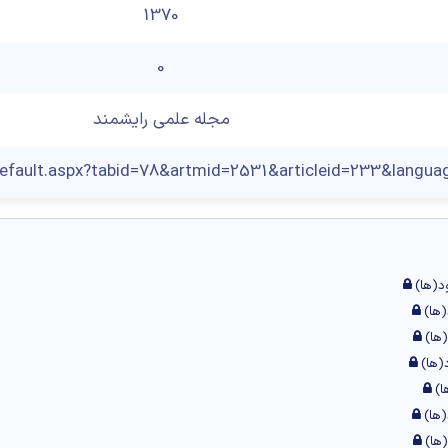
1370
0
مجله علمی رایشمند
Default.aspx?tabid=78&artmid=2531&articleid=233&langua