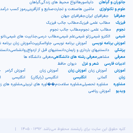
جانوران و گیاهان
دایناسورها
انواع محیط های زندگی
گیاهان
علوم و تکنولوژی
ماشین ها
صنعت و تجارت
صنایع و کارآفرینی
رموز کسب درآمد
جغرافیا
جغرافیای ایران
جغرافیای جهان
فیزیک
مطالب علمی فیزیک
مطالب جالب فیزیک
نجوم
مطالب علمی نجوم
مطالب جالب نجوم
شیمی
الکترو شیمی
ژئو شیمی
علم شیمی
مطالب درسی
جذابیت های شیمی
نانو
آموزش برنامه نویسی
آموزش برنامه نویسی جاوااسکریپت
آموزش زبان برنامه 
پزشکی
دانستنیهای بارداری و زایمان
دانستنیهای قبل از ازدواج
روانشناسی
دانست
معرفی
مشاهیر
معرفی رشته های دانشگاهی
معرفی دانشگاه ها
ادبیات فارسی
شعر و غزل
دیوان حافظ
آموزش
آموزش زبان
آموزش زبان
آموزش زبان
آموزش گرامر
ج
زبان
آلمانی
انگلیسی
انگلیسی (رایگان)
انگلیسی
ا
مشاوره
مشاوره تحصیلی
مشاوره سلامت
م��اوره های تربیتی
مشاوره های ز
ویدیو
آموزش ریاضی
کلیه حقوق این سایت برای رایشمند محفوظ می‌باشد. 1392 - 1405
|