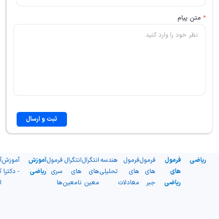
*
متن پیام
ثبت و ارسال
ریاضی
فرمول
فرمول
فرمول
هندسه
انتگرال
انتگرال
فرمول
آموزش
آموزش
آ
های
های
های
تحلیلی
های
های
سری
ریاضی
- دکترا
ک
ریاضی
جبر
معادلات
معین
نامعین
ها
ا