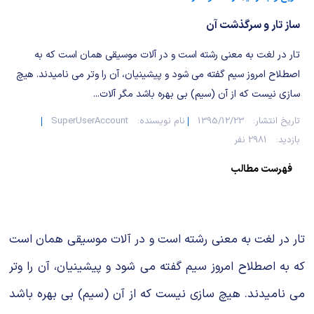
شیمی آلی
دندانپزشکی
رویدادهای ریاضی (کنفرانس و سمینارهای ریاضی)
ساز تار و سرگذشت آن
روانپزشکی
صلاح های شیمیایی
تار در لغت به معنی رشته است و در آلات موسیقی همان است که به
طب سنتی
مطالب جالب شیمی
اصطلاح امروز سیم گفته می شود و پیشینیان، آن را وتر می نامیدند. هیچ
سازی نیست که از آن (سیم) بی بهره باشد مگر آلات...
گیاهان دارویی
بمب های شیمیایی
تاریخ انتشار:
1395/12/23
نام نویسنده:
SuperUserAccount
بازدید:
2981 نفر
شیمی عمومی
فهرست مطالب
شیمی سبز
تار در لغت به معنی رشته است و در آلات موسیقی همان است
که به اصطلاح امروز سیم گفته می شود و پیشینیان، آن را وتر
می نامیدند. هیچ سازی نیست که از آن (سیم) بی بهره باشد