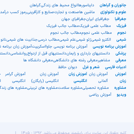
جانوران و گیاهان
دایناسورها
انواع محیط های زندگی
گیاهان
علوم و تکنولوژی
ماشین ها
صنعت و تجارت
صنایع و کارآفرینی
رموز کسب درآمد
جغرافیا
جغرافیای ایران
جغرافیای جهان
فیزیک
مطالب علمی فیزیک
مطالب جالب فیزیک
نجوم
مطالب علمی نجوم
مطالب جالب نجوم
شیمی
الکترو شیمی
ژئو شیمی
علم شیمی
مطالب درسی
جذابیت های شیمی
نانو
آموزش برنامه نویسی
آموزش برنامه نویسی جاوااسکریپت
آموزش زبان برنامه 
پزشکی
دانستنیهای بارداری و زایمان
دانستنیهای قبل از ازدواج
روانشناسی
دانست
معرفی
مشاهیر
معرفی رشته های دانشگاهی
معرفی دانشگاه ها
ادبیات فارسی
شعر و غزل
دیوان حافظ
آموزش
آموزش زبان
آموزش زبان
آموزش زبان
آموزش گرامر
ج
زبان
آلمانی
انگلیسی
انگلیسی (رایگان)
انگلیسی
ا
مشاوره
مشاوره تحصیلی
مشاوره سلامت
مشاوره های تربیتی
مشاوره های زند
ویدیو
آموزش ریاضی
کلیه حقوق این سایت برای رایشمند محفوظ می‌باشد. 1392 - 1405
|