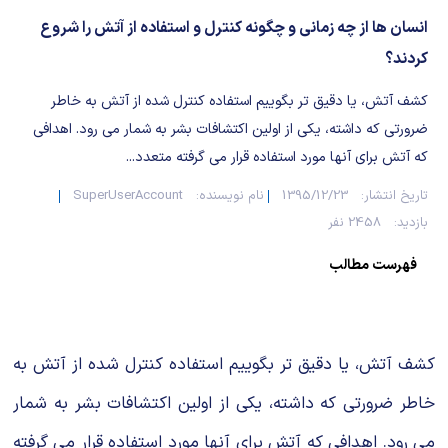
شیمی آلی
دندانپزشکی
رویدادهای ریاضی (کنفرانس و سمینارهای ریاضی)
انسان ها از چه زمانی و چگونه کنترل و استفاده از آتش را شروع
روانپزشکی
صلاح های شیمیایی
کردند؟
کشف آتش، یا دقیق تر بگوییم استفاده کنترل شده از آتش به خاطر
طب سنتی
مطالب جالب شیمی
ضرورتی که داشته، یکی از اولین اکتشافات بشر به شمار می رود. اهدافی
گیاهان دارویی
بمب های شیمیایی
که آتش برای آنها مورد استفاده قرار می گرفته متعدد...
تاریخ انتشار:
1395/12/23
نام نویسنده:
SuperUserAccount
شیمی عمومی
بازدید:
2458 نفر
شیمی سبز
فهرست مطالب
کشف آتش، یا دقیق تر بگوییم استفاده کنترل شده از آتش به
خاطر ضرورتی که داشته، یکی از اولین اکتشافات بشر به شمار
می رود. اهدافی که آتش برای آنها مورد استفاده قرار می گرفته