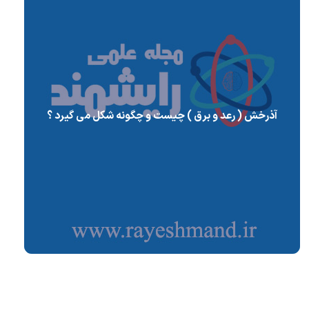
آذرخش ( رعد و برق ) چیست و چگونه شکل می گیرد ؟