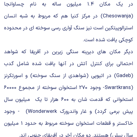
در یک مکان 1.4 میلیون ساله به نام چساوانجا
(Chesowanja) در مرکز کنیا هم که مربوط به شبه انسان
استرالوپیتکین است نیز سنگ آواری رسی سوخته ای در محدوده
کوچکی یافت شده است.
دیگر مکان های دیرینه سنگی زیرین در آفریقا که شواهد
احتمالی برای کنترل آتش در آنها یافت شده شامل گدب
(Gadeb) در اتیوپی (شواهدی از سنگ سوخته) و اسورتکرنز
(Swartkrans- وجود 270 استخوان سوخته از مجموع 60000
استخوانی که قدمت شان به 600 هزار تا یک میلیون سال
پیش برمی گردد) و غار واندرورک Wonderwerk) - وجود
خاکستر و قطعات استخوان سوخته مربوط به حدود 1 میلیون
سال پیش) هستند. دو مکان آخر در آفریقای جنوبی اند.