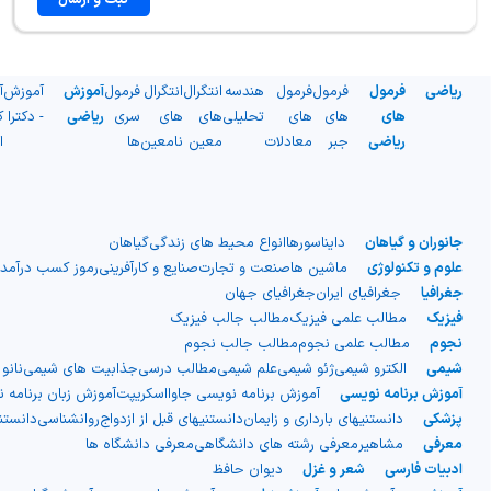
ریاضی
فرمول
فرمول
فرمول
هندسه
انتگرال
انتگرال
فرمول
آموزش
آموزش
آ
های
های
های
تحلیلی
های
های
سری
ریاضی
- دکترا
ک
ریاضی
جبر
معادلات
معین
نامعین
ها
ا
جانوران و گیاهان
دایناسورها
انواع محیط های زندگی
گیاهان
علوم و تکنولوژی
ماشین ها
صنعت و تجارت
صنایع و کارآفرینی
رموز کسب درآمد
جغرافیا
جغرافیای ایران
جغرافیای جهان
فیزیک
مطالب علمی فیزیک
مطالب جالب فیزیک
نجوم
مطالب علمی نجوم
مطالب جالب نجوم
شیمی
الکترو شیمی
ژئو شیمی
علم شیمی
مطالب درسی
جذابیت های شیمی
نانو
آموزش برنامه نویسی
آموزش برنامه نویسی جاوااسکریپت
آموزش زبان برنامه 
پزشکی
دانستنیهای بارداری و زایمان
دانستنیهای قبل از ازدواج
روانشناسی
دانست
معرفی
مشاهیر
معرفی رشته های دانشگاهی
معرفی دانشگاه ها
ادبیات فارسی
شعر و غزل
دیوان حافظ