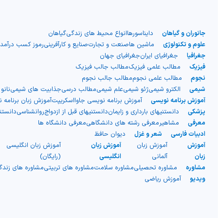
جانوران و گیاهان
دایناسورها
انواع محیط های زندگی
گیاهان
علوم و تکنولوژی
ماشین ها
صنعت و تجارت
صنایع و کارآفرینی
رموز کسب درآمد
جغرافیا
جغرافیای ایران
جغرافیای جهان
فیزیک
مطالب علمی فیزیک
مطالب جالب فیزیک
نجوم
مطالب علمی نجوم
مطالب جالب نجوم
شیمی
الکترو شیمی
ژئو شیمی
علم شیمی
مطالب درسی
جذابیت های شیمی
نانو
آموزش برنامه نویسی
آموزش برنامه نویسی جاوااسکریپت
آموزش زبان برنامه 
پزشکی
دانستنیهای بارداری و زایمان
دانستنیهای قبل از ازدواج
روانشناسی
دانست
معرفی
مشاهیر
معرفی رشته های دانشگاهی
معرفی دانشگاه ها
ادبیات فارسی
شعر و غزل
دیوان حافظ
آموزش
آموزش زبان
آموزش زبان
آموزش زبان انگلیسی
زبان
آلمانی
انگلیسی
(رایگان)
مشاوره
مشاوره تحصیلی
مشاوره سلامت
مشاوره های تربیتی
مشاوره های زند
ویدیو
آموزش ریاضی