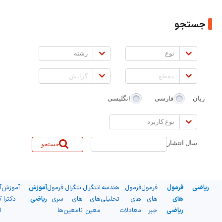
اساس:
جستجو
نوع
رشته
مقطع
گرایش
زبان
فارسی
انگلیسی
نوع
کاربرد
سال انتشار
جستجو
ریاضی
فرمول
فرمول
فرمول
هندسه
انتگرال
انتگرال
فرمول
آموزش
آموزش
آ
های
های
های
تحلیلی
های
های
سری
ریاضی
- دکترا
ک
ریاضی
جبر
معادلات
معین
نامعین
ها
ا