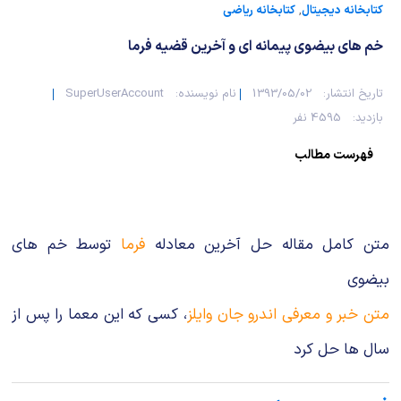
کتابخانه دیجیتال
,
کتابخانه ریاضی
خم های بیضوی پیمانه ای و آخرین قضیه فرما
تاریخ انتشار:
1393/05/02
نام نویسنده:
SuperUserAccount
بازدید:
4595 نفر
فهرست مطالب
متن کامل مقاله حل آخرین معادله
فرما
توسط خم های
بیضوی
متن خبر و معرفی اندرو جان وایلز
، کسی که این معما را پس از
سال ها حل کرد