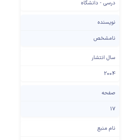
درسی - دانشگاه
نویسنده
نامشخص
سال انتشار
2004
صفحه
17
نام منبع