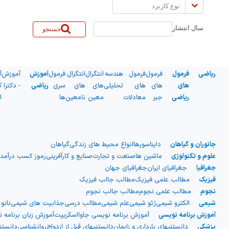
نوع
کاربرد
سال انتشار
جستجو
ریاضی
فرمول
فرمول
فرمول
هندسه
انتگرال
انتگرال
فرمول
آموزش
آموزش
آ
های
های
های
تحلیلی
های
های
سری
ریاضی
- دکترا
ک
ریاضی
جبر
معادلات
معین
نامعین
ها
ا
جانوران و گیاهان
دایناسورها
انواع محیط های زندگی
گیاهان
علوم و تکنولوژی
ماشین ها
صنعت و تجارت
صنایع و کارآفرینی
رموز کسب درآمد
جغرافیا
جغرافیای ایران
جغرافیای جهان
فیزیک
مطالب علمی فیزیک
مطالب جالب فیزیک
نجوم
مطالب علمی نجوم
مطالب جالب نجوم
شیمی
الکترو شیمی
ژئو شیمی
علم شیمی
مطالب درسی
جذابیت های شیمی
نانو
آموزش برنامه نویسی
آموزش برنامه نویسی جاوااسکریپت
آموزش زبان برنامه 
پزشکی
دانستنیهای بارداری و زایمان
دانستنیهای قبل از ازدواج
روانشناسی
دانست