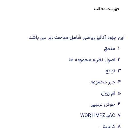
شیمی آلی
دندانپزشکی
رویدادهای ریاضی (کنفرانس و سمینارهای ریاضی)
فهرست مطالب
روانپزشکی
صلاح های شیمیایی
طب سنتی
مطالب جالب شیمی
این جزوه آنالیز ریاضی شامل مباحث زیر می باشد
گیاهان دارویی
بمب های شیمیایی
منطق
اصول نظریه مجموعه ها
شیمی عمومی
توابع
شیمی سبز
جبر مجموعه
لم زورن
خوش ترتیبی
WOP, HMP,ZL,AC
کاردینال