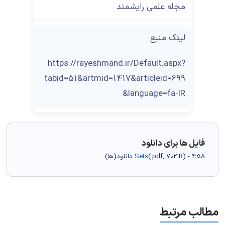
مجله علمی رایشمند
لینک منبع
https://rayeshmand.ir/Default.aspx?
tabid=51&artmid=1417&articleid=699
&language=fa-IR
فایل ها برای دانلود
) - 458 دانلود(ها)
702 B
.pdf,
(
Sets
مطالب مرتبط