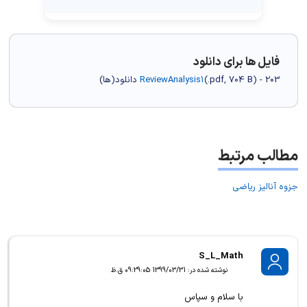
فایل ها برای دانلود
) - 203 دانلود(ها)
704 B
.pdf,
(
ReviewAnalysis1
مطالب مرتبط
جزوه آنالیز ریاضی
S_L_Math
نوشته شده در: 1399/03/31 09:29:05 ق.ظ
با سلام و سپاس