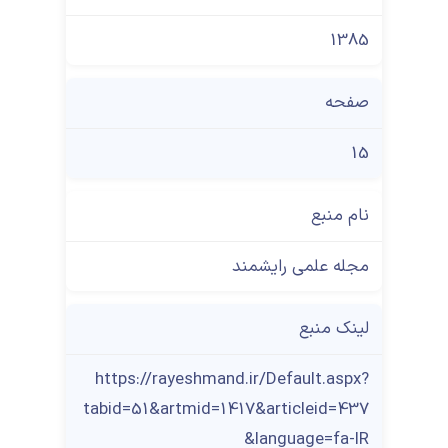
1385
صفحه
15
نام منبع
مجله علمی رایشمند
لینک منبع
https://rayeshmand.ir/Default.aspx?
tabid=51&artmid=1417&articleid=437
&language=fa-IR