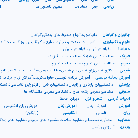
ریاضی
جبر
معادلات
معین
نامعین
ها
ا
جانوران و گیاهان
دایناسورها
انواع محیط های زندگی
گیاهان
علوم و تکنولوژی
ماشین ها
صنعت و تجارت
صنایع و کارآفرینی
رموز کسب درآمد
جغرافیا
جغرافیای ایران
جغرافیای جهان
فیزیک
مطالب علمی فیزیک
مطالب جالب فیزیک
نجوم
مطالب علمی نجوم
مطالب جالب نجوم
شیمی
الکترو شیمی
ژئو شیمی
علم شیمی
مطالب درسی
جذابیت های شیمی
نانو
آموزش برنامه نویسی
آموزش برنامه نویسی جاوااسکریپت
آموزش زبان برنامه 
پزشکی
دانستنیهای بارداری و زایمان
دانستنیهای قبل از ازدواج
روانشناسی
دانست
معرفی
مشاهیر
معرفی رشته های دانشگاهی
معرفی دانشگاه ها
ادبیات فارسی
شعر و غزل
دیوان حافظ
آموزش
آموزش زبان
آموزش زبان
آموزش زبان انگلیسی
زبان
آلمانی
انگلیسی
(رایگان)
مشاوره
مشاوره تحصیلی
مشاوره سلامت
مشاوره های تربیتی
مشاوره های زند
ویدیو
آموزش ریاضی