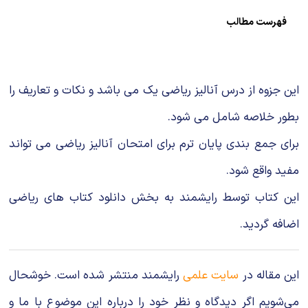
شیمی آلی
دندانپزشکی
رویدادهای ریاضی (کنفرانس و سمینارهای ریاضی)
فهرست مطالب
روانپزشکی
صلاح های شیمیایی
طب سنتی
مطالب جالب شیمی
این جزوه از درس آنالیز ریاضی یک می باشد و نکات و تعاریف را
گیاهان دارویی
بمب های شیمیایی
بطور خلاصه شامل می شود.
برای جمع بندی پایان ترم برای امتحان آنالیز ریاضی می تواند
شیمی عمومی
مفید واقع شود.
شیمی سبز
این کتاب توسط رایشمند به بخش دانلود کتاب های ریاضی
اضافه گردید.
این مقاله در
سایت علمی
رایشمند منتشر شده است. خوشحال
می‌شویم اگر دیدگاه و نظر خود را درباره این موضوع با ما و