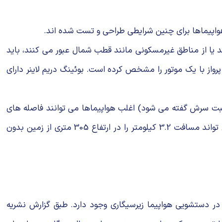
واپیماها برای چنین شرایطی طراحی و تست شده اند.
ند یا از مناطق غیرمسکونی مانند قطب شمال عبور می کنند، باید
برد (ETOPS) داشته باشند. این گواهی میزان مسافت پرواز با یک موتور را مشخص کرده است. بوئینگ دریم لاینر دارای
ر در ارتفاع به تغییر در فاصله نسبت سرش گفته می شود) اغلب هواپیماها می توانند فاصله های
قابل ملاحظه ای را حتی بدون موتور پرواز کنند. به خاطر مهندسی دقیق مطابق با دانش هوانوردی، یک هواپیمای بوئینگ 747 می تواند مسافت 3.2 کیلومتر را در ارتفاع 305 متری از زمین بدون
 در دستشویی هواپیما زیرسیگاری وجود دارد. طبق گزارش نشریه