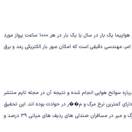
هواپیماها طوری طراحی شده اند که در برابر اصابت رعد و برق، مقاوم باشند. اتفاقی که به طور دایم هم با آن روبرو می شوند. هر هواپیما یک بار در سال یا یک بار در هر 1000 ساعت پرواز مورد
وط نکرده است. علت این امر، مهندسی دقیقی است که امکان عبور بار الکتریکی رعد و برق
درباره سوانح هوایی انجام شده و نتیجه آن در مجله تایم منتشر
ارای کمترین نرخ مرگ و م��ر در حوادث بوده اند. این تحقیق
نشان داد که در حوادث هوایی، صندلی های واقع در محدوده یک سوم عقبی هواپیما 32 درصد نرخ مرگ و میر داشته اند. نرخ مرگ و میر در مسافران صندلی های ردیف های میانی 39 درصد و