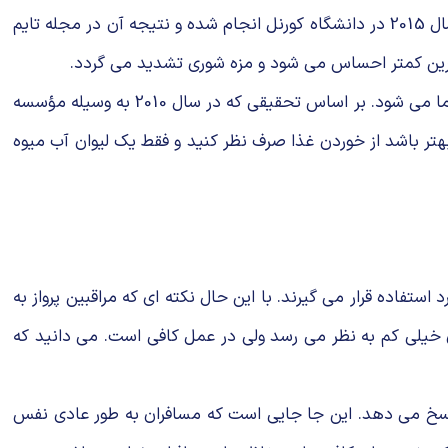
غذای هواپیما به بدمزگی شهرت دارد ولی این مسئله ارتباطی به خود غذا ندارد مشکل اصلی به هواپیما برمی گردد. تحقیقی که در سال 2015 در دانشگاه کورنل انجام شده و نتیجه آن در مجله تایم
شیرین کمتر احساس می شود و مزه شوری تشدید می گردد.
هوای خشک بازیافتی درون کابین هواپیما هم کمکی نمی کند و رطوبت پایین باعث بی مزه شدن و بی بو شدن غذاهای داخل هواپیما می شود. بر اساس تحقیقی که در سال 2010 به وسیله مؤسسه
30 درصد دشوارتر می شود. در پرواز بعدی شاید بهتر باشد از خوردن غذا صرف نظر کنید و فقط یک لیوان آب میوه
فاده قرار می گیرند. با این حال نکته ای که مراقبین پرواز به
ن لازم را تأمین می کنند. این مدت زمان خیلی کم به نظر می رسد ولی در عمل کافی است. می دانید که
کت دادن هواپیما به ارتفاع کمتر از 3 کیلومتر به چنین وضعیتی پاسخ می دهد. این جا جایی است که مسافران به طور عادی نفس