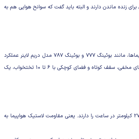
ای زنده ماندن دارند و البته باید گفت که سوانح هوایی هم به
در پروازهای با مسافت طولانی، خدمه کابین به مدت 16 ساعت در روز کار می کنند. برای کمک به رفع خستگی آنها برخی از هواپیماها، مانند بوئینگ 777 و بوئینگ 787 مدل دریم لاینر عملکرد
بهتری دارند، چرا که دارای اتاق خواب کوچکی برای استراحت کوتاه مدت خدمه هستند. این اتاق های خواب، معمولاً دارای راه پله های مخفی، سقف کوتاه و فضای کوچکی با 6 تا 10 تختخواب، یک
چرخ های هواپیما، طوری طراحی شده اند که وزنی باورنکردنی (38 تن!) را تحمل می کنند و توانایی برخورد با زمین در سرعت 273.5 کیلومتر در ساعت را دارند. یعنی مقاومت لاستیک هواپیما به