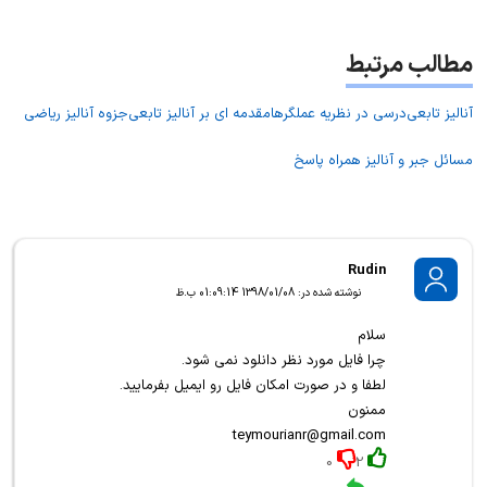
مطالب مرتبط
آنالیز تابعی
درسی در نظریه عملگرها
مقدمه ای بر آنالیز تابعی
جزوه آنالیز ریاضی
مسائل جبر و آنالیز همراه پاسخ
Rudin
نوشته شده در: 1398/01/08 01:09:14 ب.ظ
سلام
چرا فایل مورد نظر دانلود نمی شود.
لطفا و در صورت امکان فایل رو ایمیل بفرمایید.
ممنون
teymourianr@gmail.com
0
2