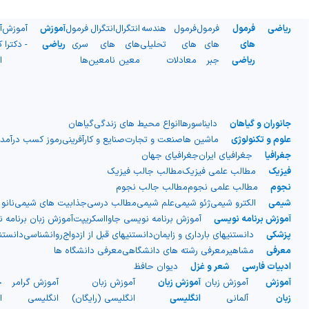
ریاضی
فرمول
فرمول
فرمول
هندسه
انتگرال
انتگرال
فرمول
آموزش
آموزش
آ
های
های
های
تحلیلی
های
های
سری
ریاضی
- دکترا
ک
ریاضی
جبر
معادلات
معین
نامعین
ها
ا
جانوران و گیاهان
دایناسورها
انواع محیط های زندگی
گیاهان
علوم و تکنولوژی
ماشین ها
صنعت و تجارت
صنایع و کارآفرینی
رموز کسب درآمد
جغرافیا
جغرافیای ایران
جغرافیای جهان
فیزیک
مطالب علمی فیزیک
مطالب جالب فیزیک
نجوم
مطالب علمی نجوم
مطالب جالب نجوم
شیمی
الکترو شیمی
ژئو شیمی
علم شیمی
مطالب درسی
جذابیت های شیمی
نانو
آموزش برنامه نویسی
آموزش برنامه نویسی جاوااسکریپت
آموزش زبان برنامه 
پزشکی
دانستنیهای بارداری و زایمان
دانستنیهای قبل از ازدواج
روانشناسی
دانست
معرفی
مشاهیر
معرفی رشته های دانشگاهی
معرفی دانشگاه ها
ادبیات فارسی
شعر و غزل
دیوان حافظ
آموزش
آموزش زبان
آموزش زبان
آموزش زبان
آموزش گرامر
ج
زبان
آلمانی
انگلیسی
انگلیسی (رایگان)
انگلیسی
ا