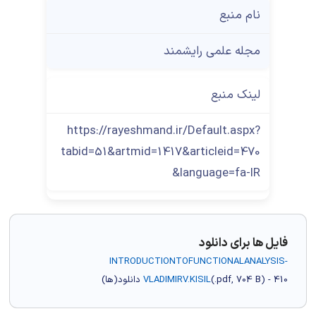
نام منبع
مجله علمی رایشمند
لینک منبع
https://rayeshmand.ir/Default.aspx?
tabid=51&artmid=1417&articleid=470
&language=fa-IR
فایل ها برای دانلود
INTRODUCTIONTOFUNCTIONALANALYSIS-
) - 410 دانلود(ها)
704 B
.pdf,
(
VLADIMIRV.KISIL