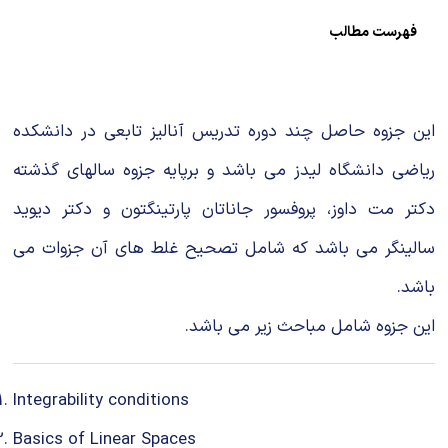
شیمی آلی
دندانپزشکی
رویدادهای ریاضی (کنفرانس و سمینارهای ریاضی)
فهرست مطالب
روانپزشکی
صلاح های شیمیایی
طب سنتی
مطالب جالب شیمی
این جزوه حاصل چند دوره تدریس آنالیز تابعی در دانشکده
گیاهان دارویی
بمب های شیمیایی
ریاضی دانشگاه لیدز می باشد و برپایه جزوه سالهای گذشته
دکتر مت داوز، پروفسور جاناتان پارتینگتون و دکتر دیوید
شیمی عمومی
سالینگر می باشد که شامل تصحیح غلط های آن جزوات می
شیمی سبز
باشد.
این جزوه شامل مباحث زیر می باشد.
Integrability conditions
Basics of Linear Spaces