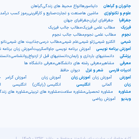
جانوران و گیاهان
دایناسورها
انواع محیط های زندگی
گیاهان
علوم و تکنولوژی
ماشین ها
صنعت و تجارت
صنایع و کارآفرینی
رموز کسب درآمد
جغرافیا
جغرافیای ایران
جغرافیای جهان
فیزیک
مطالب علمی فیزیک
مطالب جالب فیزیک
نجوم
مطالب علمی نجوم
مطالب جالب نجوم
شیمی
الکترو شیمی
ژئو شیمی
علم شیمی
مطالب درسی
جذابیت های شیمی
نانو
آموزش برنامه نویسی
آموزش برنامه نویسی جاوااسکریپت
آموزش زبان برنامه 
پزشکی
دانستنیهای بارداری و زایمان
دانستنیهای قبل از ازدواج
روانشناسی
دانست
معرفی
مشاهیر
معرفی رشته های دانشگاهی
معرفی دانشگاه ها
ادبیات فارسی
شعر و غزل
دیوان حافظ
آموزش
آموزش زبان
آموزش زبان
آموزش زبان
آموزش گرامر
ج
زبان
آلمانی
انگلیسی
انگلیسی (رایگان)
انگلیسی
ا
مشاوره
مشاوره تحصیلی
مشاوره سلامت
مشاوره های تربیتی
مشاوره های زند
ویدیو
آموزش ریاضی
کلیه حقوق این سایت برای رایشمند محفوظ می‌باشد. 1392 - 1405
|