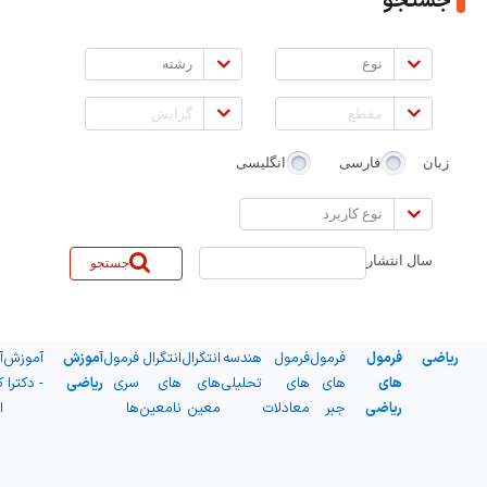
جستجو
نوع
رشته
مقطع
گرایش
زبان
فارسی
انگلیسی
نوع
کاربرد
سال انتشار
جستجو
ریاضی
فرمول
فرمول
فرمول
هندسه
انتگرال
انتگرال
فرمول
آموزش
آموزش
آ
های
های
های
تحلیلی
های
های
سری
ریاضی
- دکترا
ک
ریاضی
جبر
معادلات
معین
نامعین
ها
ا