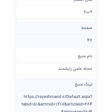
2009
صفحه
47
نام منبع
مجله علمی رایشمند
لینک منبع
https://rayeshmand.ir/Default.aspx?
tabid=51&artmid=1417&articleid=684
&language=fa-IR