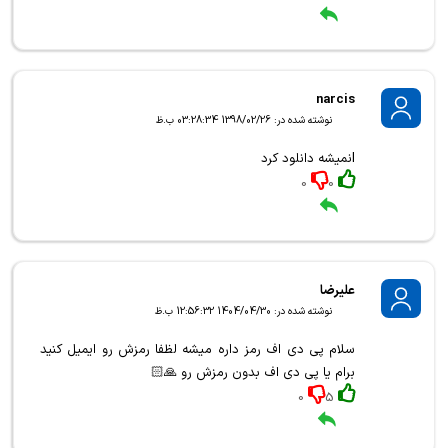
narcis
نوشته شده در: 1398/02/26 03:28:34 ب.ظ
lنمیشه دانلود کرد
0
0
علیرضا
نوشته شده در: 1404/04/30 12:56:32 ب.ظ
سلام پی دی اف رمز داره میشه لظفا رمزش رو ایمیل کنید
برام یا پی دی اف بدون رمزش رو 🙏🏻
0
5