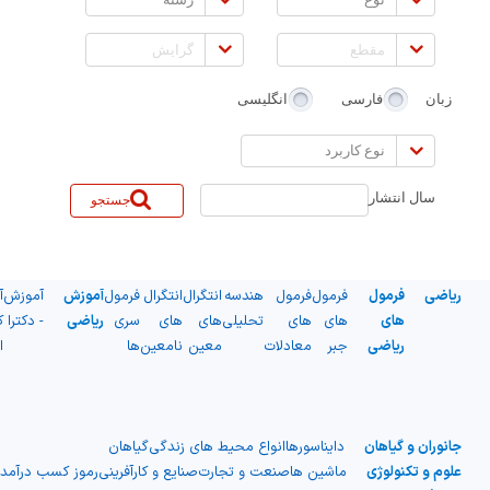
مقطع
گرایش
زبان
فارسی
انگلیسی
نوع
کاربرد
سال انتشار
جستجو
ریاضی
فرمول
فرمول
فرمول
هندسه
انتگرال
انتگرال
فرمول
آموزش
آموزش
آ
های
های
های
تحلیلی
های
های
سری
ریاضی
- دکترا
ک
ریاضی
جبر
معادلات
معین
نامعین
ها
ا
جانوران و گیاهان
دایناسورها
انواع محیط های زندگی
گیاهان
علوم و تکنولوژی
ماشین ها
صنعت و تجارت
صنایع و کارآفرینی
رموز کسب درآمد