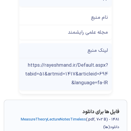
نام منبع
مجله علمی رایشمند
لینک منبع
https://rayeshmand.ir/Default.aspx?
tabid=51&artmid=1417&articleid=694
&language=fa-IR
فایل ها برای دانلود
MeasureTheoryLectureNotesTimeless
(
.pdf,
702 B
) - 1481
دانلود(ها)