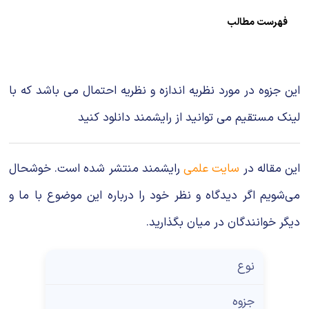
شیمی آلی
دندانپزشکی
رویدادهای ریاضی (کنفرانس و سمینارهای ریاضی)
فهرست مطالب
روانپزشکی
صلاح های شیمیایی
طب سنتی
مطالب جالب شیمی
این جزوه در مورد نظریه اندازه و نظریه احتمال می باشد که با
گیاهان دارویی
بمب های شیمیایی
لینک مستقیم می توانید از رایشمند دانلود کنید
شیمی عمومی
این مقاله در
سایت علمی
رایشمند منتشر شده است. خوشحال
شیمی سبز
می‌شویم اگر دیدگاه و نظر خود را درباره این موضوع با ما و
دیگر خوانندگان در میان بگذارید.
نوع
جزوه