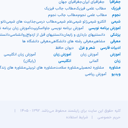
جغرافیا
جغرافیای ایران
جغرافیای جهان
فیزیک
مطالب علمی فیزیک
مطالب جالب فیزیک
نجوم
مطالب علمی نجوم
مطالب جالب نجوم
شیمی
الکترو شیمی
ژئو شیمی
علم شیمی
مطالب درسی
جذابیت های شیمی
نانو
آموزش برنامه نویسی
آموزش برنامه نویسی جاوااسکریپت
آموزش زبان برنامه 
پزشکی
دانستنیهای بارداری و زایمان
دانستنیهای قبل از ازدواج
روانشناسی
دانست
معرفی
مشاهیر
معرفی رشته های دانشگاهی
معرفی دانشگاه ها
ادبیات فارسی
شعر و غزل
دیوان حافظ
آموزش
آموزش زبان
آموزش زبان
آموزش زبان انگلیسی
زبان
آلمانی
انگلیسی
(رایگان)
مشاوره
مشاوره تحصیلی
مشاوره سلامت
مشاوره های تربیتی
مشاوره های زند
ویدیو
آموزش ریاضی
کلیه حقوق این سایت برای رایشمند محفوظ می‌باشد. 1392 - 1405
|
حریم خصوصی
|
شرایط استفاده