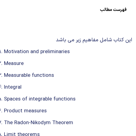
شیمی آلی
دندانپزشکی
رویدادهای ریاضی (کنفرانس و سمینارهای ریاضی)
فهرست مطالب
روانپزشکی
صلاح های شیمیایی
طب سنتی
مطالب جالب شیمی
این کتاب شامل مفاهیم زیر می باشد
گیاهان دارویی
بمب های شیمیایی
Motivation and preliminaries
Measure
شیمی عمومی
Measurable functions
شیمی سبز
Integral
Spaces of integrable functions
Product measures
The Radon-Nikodym Theorem
Limit theorems