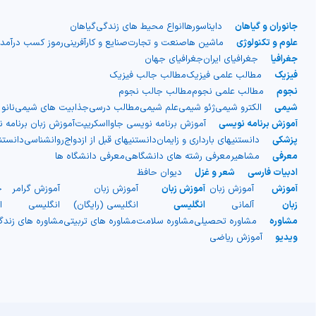
جانوران و گیاهان
دایناسورها
انواع محیط های زندگی
گیاهان
علوم و تکنولوژی
ماشین ها
صنعت و تجارت
صنایع و کارآفرینی
رموز کسب درآمد
جغرافیا
جغرافیای ایران
جغرافیای جهان
فیزیک
مطالب علمی فیزیک
مطالب جالب فیزیک
نجوم
مطالب علمی نجوم
مطالب جالب نجوم
شیمی
الکترو شیمی
ژئو شیمی
علم شیمی
مطالب درسی
جذابیت های شیمی
نانو
آموزش برنامه نویسی
آموزش برنامه نویسی جاوااسکریپت
آموزش زبان برنامه 
پزشکی
دانستنیهای بارداری و زایمان
دانستنیهای قبل از ازدواج
روانشناسی
دانست
معرفی
مشاهیر
معرفی رشته های دانشگاهی
معرفی دانشگاه ها
ادبیات فارسی
شعر و غزل
دیوان حافظ
آموزش
آموزش زبان
آموزش زبان
آموزش زبان
آموزش گرامر
ج
زبان
آلمانی
انگلیسی
انگلیسی (رایگان)
انگلیسی
ا
مشاوره
مشاوره تحصیلی
مشاوره سلامت
مشاوره های تربیتی
مشاوره های زند
ویدیو
آموزش ریاضی