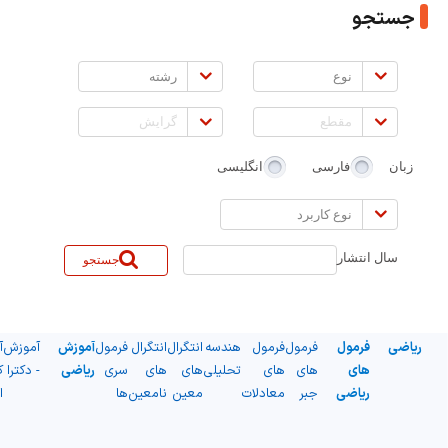
جستجو
نوع
رشته
مقطع
گرایش
زبان
فارسی
انگلیسی
نوع
کاربرد
سال انتشار
جستجو
ریاضی
فرمول
فرمول
فرمول
هندسه
انتگرال
انتگرال
فرمول
آموزش
آموزش
آ
های
های
های
تحلیلی
های
های
سری
ریاضی
- دکترا
ک
ریاضی
جبر
معادلات
معین
نامعین
ها
ا