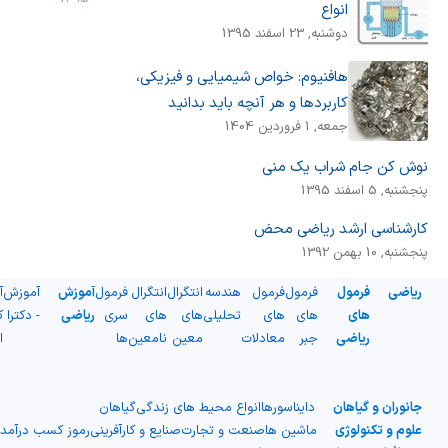
انواع
دوشنبه, 23 اسفند 1395
هافنیوم: خواص شیمیایی و فیزیکی،
کاربردها و هر آنچه باید بدانید
جمعه, 1 فروردین 1404
نوش کن جام شراب یک منی
پنجشنبه, 5 اسفند 1395
کارشناسی ارشد ریاضی محض
پنجشنبه, 10 بهمن 1392
ریاضی
فرمول
فرمول
فرمول
هندسه
انتگرال
انتگرال
فرمول
آموزش
آموزش
آ
های
های
های
تحلیلی
های
های
سری
ریاضی
- دکترا
ک
ریاضی
جبر
معادلات
معین
نامعین
ها
ا
جانوران و گیاهان
دایناسورها
انواع محیط های زندگی
گیاهان
علوم و تکنولوژی
ماشین ها
صنعت و تجارت
صنایع و کارآفرینی
رموز کسب درآمد