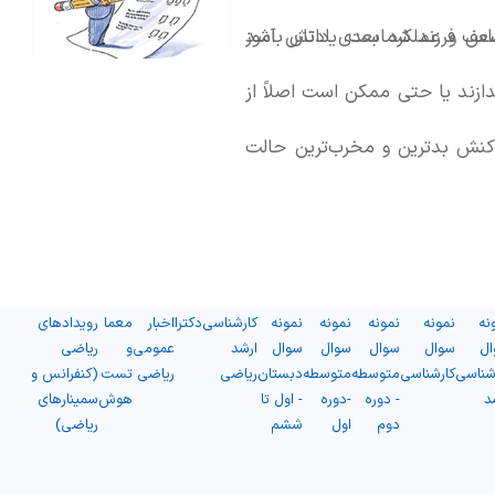
حساس و عملکرد بعدی دانش آموز
ضعف فرزند شماست. یادتان باشد
ندازند یا حتی ممکن است اصلاً از
واکنش بدترین و مخرب‌ترین حالت
و بی‌توجهی شده است.
نه
نمونه
نمونه
نمونه
نمونه
کارشناسی
دکترا
اخبار
معما
رویدادهای
ال
سوال
سوال
سوال
سوال
ارشد
عمومی
و
ریاضی
شناسی
کارشناسی
متوسطه
متوسطه
دبستان
ریاضی
ریاضی
تست
(کنفرانس و
د
- دوره
-دوره
- اول تا
هوش
سمینارهای
دوم
اول
ششم
ریاضی)