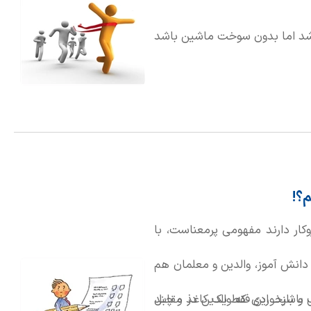
باشد اما بدون سوخت ماشین باشد
؟!
کار دارند مفهومی پرمعناست، با
 دانش آموز، والدین و معلمان هم
 و بازخوردی که والدین در مقابل
ف باشید. این فقط یک کاغذ و چند