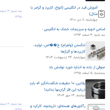
آموزش قید در انگلیسی (انواع، کاربرد و گرامر با
سه شنبه, 3 اسفن
مثال)
1395
چهارشنبه, 8 دی 1400
ﺍﺳﺎﻣﯽ ﺍﺩﻭﯾﻪ ﻭ ﺳﺒﺰﯾﺠﺎﺕ ﺧﺸﮏ ﺑﻪ ﺍﻧﮕﻠﯿﺴﯽ :
سه شنبه, 4 اسفند 1394
تنگستن (ولفرام): خ��اص، تولید،
کاربردها و آلیاژها
چهارشنبه, 24 اردیبهشت 1404
صوفی ار باده به اندازه خورد نوشش باد
پنجشنبه, 5 اسفند 1395
پلاتین: 10 حقیقت شگفت‌انگیز که باید
درباره این فلز گران‌بها بدانید!
دوشنبه, 14 مهر 1404
سه شنبه, 3 اسفن
رآکتورهای هسته‌ای؛ تاریخچه، کارکرد و
1395