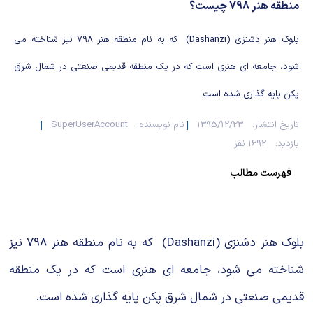
شیمی آلی
دندانپزشکی
رویدادهای ریاضی (کنفرانس و سمینارهای ریاضی)
منطقه هنر 798 چیست؟
روانپزشکی
صلاح های شیمیایی
بلوک هنر دشنزی (Dashanzi) که به نام منطقه هنر 798 نیز شناخته می
شود، جامعه ای هنری است که در یک منطقه قدیمی صنعتی در شمال شرق
طب سنتی
مطالب جالب شیمی
پکن پایه گذاری شده است.
گیاهان دارویی
بمب های شیمیایی
تاریخ انتشار:
1395/12/23
نام نویسنده:
SuperUserAccount
بازدید:
1692 نفر
شیمی عمومی
فهرست مطالب
شیمی سبز
بلوک هنر دشنزی (Dashanzi) که به نام منطقه هنر 798 نیز
شناخته می شود، جامعه ای هنری است که در یک منطقه
قدیمی صنعتی در شمال شرق پکن پایه گذاری شده است.