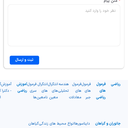
*
متن پیام
ثبت و ارسال
ریاضی
فرمول
فرمول
فرمول
هندسه
انتگرال
انتگرال
فرمول
آموزش
آموزش
آ
های
های
های
تحلیلی
های
های
سری
ریاضی
- دکترا
ک
ریاضی
جبر
معادلات
معین
نامعین
ها
ا
جانوران و گیاهان
دایناسورها
انواع محیط های زندگی
گیاهان