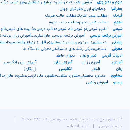
علوم و تکنولوژی
ماشین ها
صنعت و تجارت
صنایع و کارآفرینی
رموز کسب درآمد
جغرافیا
جغرافیای ایران
جغرافیای جهان
فیزیک
مطالب علمی فیزیک
مطالب جالب فیزیک
نجوم
مطالب علمی نجوم
مطالب جالب نجوم
شیمی
الکترو شیمی
ژئو شیمی
علم شیمی
مطالب درسی
جذابیت های شیمی
نانو
آموزش برنامه نویسی
آموزش برنامه نویسی جاوااسکریپت
آموزش زبان برنامه 
پزشکی
دانستنیهای بارداری و زایمان
دانستنیهای قبل از ازدواج
روانشناسی
دانست
معرفی
مشاهیر
معرفی رشته های دانشگاهی
معرفی دانشگاه ها
ادبیات فارسی
شعر و غزل
دیوان حافظ
آموزش
آموزش زبان
آموزش زبان
آموزش زبان انگلیسی
زبان
آلمانی
انگلیسی
(رایگان)
مشاوره
مشاوره تحصیلی
مشاوره سلامت
مشاوره های تربیتی
مشاوره های زند
ویدیو
آموزش ریاضی
کلیه حقوق این سایت برای رایشمند محفوظ می‌باشد. 1392 - 1405
|
حریم خصوصی
|
شرایط استفاده