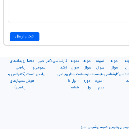
ثبت و ارسال
نه
نمونه
نمونه
نمونه
نمونه
کارشناسی
دکترا
اخبار
معما
رویدادهای
ال
سوال
سوال
سوال
سوال
ارشد
عمومی
و
ریاضی
شناسی
کارشناسی
متوسطه
متوسطه
دبستان
ریاضی
ریاضی
تست
(کنفرانس و
د
- دوره
-دوره
- اول تا
هوش
سمینارهای
دوم
اول
ششم
ریاضی)
میایی
شیمی عمومی
شیمی سبز