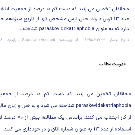
محققان تخمین می زنند که دست کم 10 درصد از 
عدد 13 ترس دارند. حتی ترس مشخص تری از تاریخ سیزدهم ج
دارد که به عنوان paraskevidekatriaphobia شناخته...
تاریخ انتشار:
1395/12/23
نام نویسنده:
SuperUserAccount
بازدید:
326
فهرست مطالب
از کار اجتن
استفاده از عدد 13 به عنوان شماره اتاق و در خودداری می کنند.