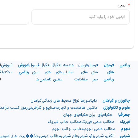
*
ایمیل
ریاضی
فرمول
فرمول
فرمول
هندسه
انتگرال
انتگرال
فرمول
آموزش
آموزش
آ
های
های
های
تحلیلی
های
های
سری
ریاضی
- دکترا
ک
ریاضی
جبر
معادلات
معین
نامعین
ها
ا
جانوران و گیاهان
دایناسورها
انواع محیط های زندگی
گیاهان
علوم و تکنولوژی
ماشین ها
صنعت و تجارت
صنایع و کارآفرینی
رموز کسب درآمد
جغرافیا
جغرافیای ایران
جغرافیای جهان
فیزیک
مطالب علمی فیزیک
مطالب جالب فیزیک
نجوم
مطالب علمی نجوم
مطالب جالب نجوم
شیمی
الکترو شیمی
ژئو شیمی
علم شیمی
مطالب درسی
جذ��بیت های شیمی