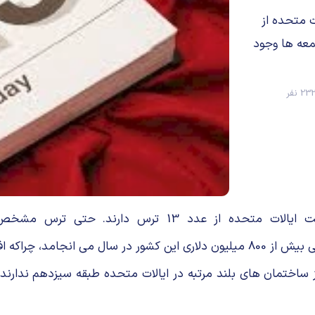
جمعیت ایالات متحده از
معه ها وجود
2 نفر
محققان تخمین می زنند که دست کم 10 درصد از جمعیت ایا
paraskevidekatriaphobia شناخته می شود و به ضرر و زیان مالی بیش از 800 میلیون دلاری
اب می کنند. براساس یک مطالعه بیش از 80 درصد از ساختمان های بلند مرتبه در ایالات متحد