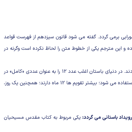
قی جهان یعنی قانون حمورابی برمی گردد. گفته می شود قانون سیزدهم از فهرست قواعد
ولین مترجمان سند سر زده و این مترجم یکی از خطوط متن را لحاظ نکرده است وگرنه در
یکی از دلایل نحسی عدد 13 به نظر ریاضیدانان و دانشمندان برمی گردد. به این ترتیب که دانشمندان به برتری عدد 12 اشاره می کردند. در دنیای باستان اغلب عدد 12 را به عنوان عددی «کامل» در
نظر می گرفتند. سومری های باستان سیستم اعدادی بر اساس استفاده از عدد 12 ایجاد کردند که امروزه هم برای اندازه گیری زمان استفاده می شود؛ بیشتر تقویم ها 12 ماه دارند؛ همچنین یک روز،
ویداد باستانی می گردد:
یکی مربوط به کتاب مقدس مسیحیان