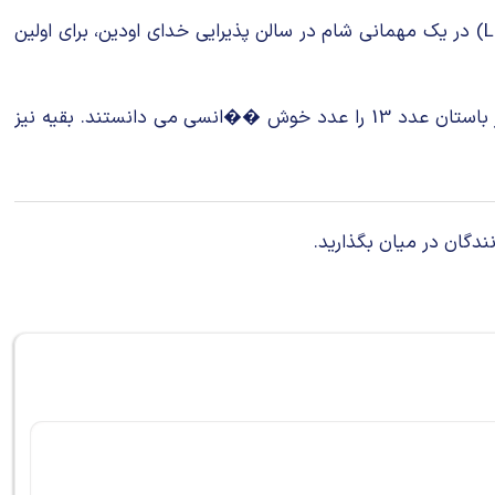
دیگری مربوط به افسانه و روایت قوم نورس (نروژی های باستان) است که براساس آن با حضور خائنانه و بازیگوشی خدای لوکی (Loki) در یک مهمانی شام در سالن پذیرایی خدای اودین، برای اولین
به نظر می رسد ترس های غیر قابل توضیح حول عدد 13، ساختاری در درجه اول غربی دارد وگرنه برخی از فرهنگ ها، از جمله مصر باستان عدد 13 را عدد خوش ��انسی می دانستند. بقیه نیز
ندگان در میان بگذارید.