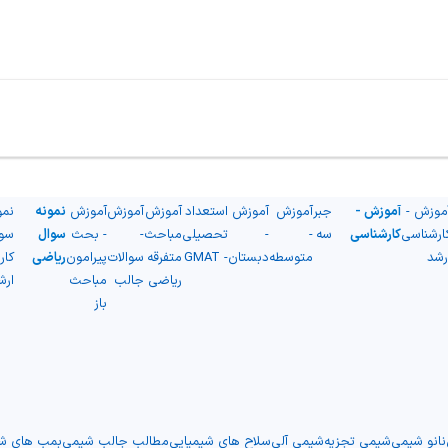
موزش -
آموزش -
جبر
آموزش
آموزش
استعداد
آموزش
آموزش
آموزش
نمونه
نمو
ارشناسی
کارشناسی
سه
-
-
تحصیلی
مباحث
-
- بحث
سوال
سو
رشد
متوسطه
دبستان
- GMAT
متفرقه
سوالات
پیرامون
ریاضی
کار
ریاضی
جالب
مباحث
ارش
باز
نانو شیمی
شیمی تجزیه
شیمی آلی
سلاح های شیمیایی
مطالب جالب شیمی
بمب های شی