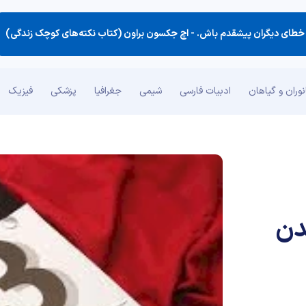
خطای دیگران پیشقدم باش. -
اچ جکسون براون (کتاب نکته‌های کوچک زندگی)
وران و گیاهان
ادبیات فارسی
شیمی
جغرافیا
پزشکی
فیزیک
دن