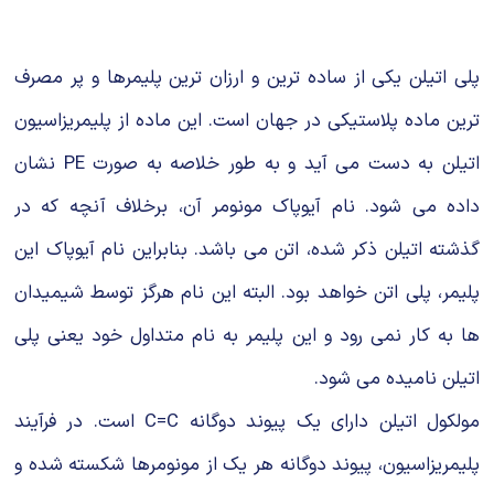
شیمی آلی
دندانپزشکی
رویدادهای ریاضی (کنفرانس و سمینارهای ریاضی)
روانپزشکی
صلاح های شیمیایی
پلی اتیلن یكی از ساده ترین و ارزان ترین پلیمرها و پر مصرف
طب سنتی
مطالب جالب شیمی
ترین ماده پلاستیكی در جهان است. این ماده از پلیمریزاسیون
اتیلن به دست می آید و به طور خلاصه به صورت PE نشان
گیاهان دارویی
بمب های شیمیایی
داده می شود. نام آیوپاك مونومر آن، برخلاف آنچه كه در
شیمی عمومی
گذشته اتیلن ذكر شده، اتن می باشد. بنابراین نام آیوپاك این
شیمی سبز
پلیمر، پلی اتن خواهد بود. البته این نام هرگز توسط شیمیدان
ها به كار نمی رود و این پلیمر به نام متداول خود یعنی پلی
اتیلن نامیده می شود.
مولكول اتیلن دارای یك پیوند دوگانه C=C است. در فرآیند
پلیمریزاسیون، پیوند دوگانه هر یك از مونومرها شكسته شده و