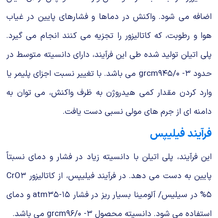
اضافه می شود. واكنش در دماها و فشارهای پایین در غیاب
هوا و رطوبت، كه كاتالیزور را تجزیه می كنند انجام می گیرد.
پلی اتیلن تولید شده طی این فرآیند، دارای دانسیته متوسط در
حدود ۳- grcm۹۴۵/۰ می باشد. با تغییر نسبت اجزای پلیمر یا
وارد كردن مقدار كمی هیدروژن به ظرف واكنش، می توان به
دامنه ای از جرم های مولی نسبی دست یافت.
فرآیند فیلیپس
این فرآیند، پلی اتیلن با دانسیته زیاد در فشار و دمای نسبتاً
پایین به دست می دهد. در فرآیند فیلیپس، از كاتالیزور CrO۳
%۵ در سیلیس/ آلومینا بسیار ریز در فشار atm۳۵-۱۵ و دمای
استفاده می شود. دانسیته محصول ۳- grcm۹۶/۰ می باشد.