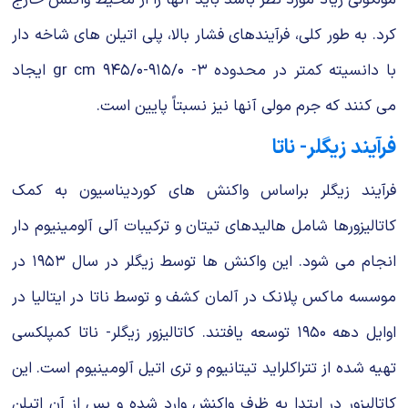
كرد. به طور كلی، فرآیندهای فشار بالا، پلی اتیلن های شاخه دار
با دانسیته كمتر در محدوده ۳- gr cm ۹۴۵/۰-۹۱۵/۰ ایجاد
می كنند كه جرم مولی آنها نیز نسبتاً پایین است.
فرآیند زیگلر- ناتا
فرآیند زیگلر براساس واكنش های كوردیناسیون به كمك
كاتالیزورها شامل هالیدهای تیتان و تركیبات آلی آلومینیوم دار
انجام می شود. این واكنش ها توسط زیگلر در سال ۱۹۵۳ در
موسسه ماكس پلانك در آلمان كشف و توسط ناتا در ایتالیا در
اوایل دهه ۱۹۵۰ توسعه یافتند. كاتالیزور زیگلر- ناتا كمپلكسی
تهیه شده از تتراكلراید تیتانیوم و تری اتیل آلومینیوم است. این
كاتالیزور در ابتدا به ظرف واكنش وارد شده و پس از آن اتیلن