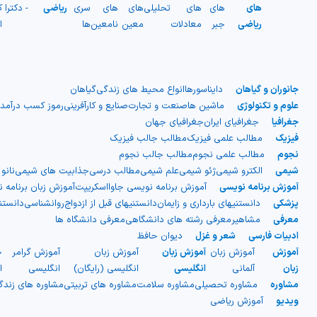
های
های
های
تحلیلی
های
های
سری
ریاضی
- دکترا
ک
ریاضی
جبر
معادلات
معین
نامعین
ها
ا
جانوران و گیاهان
دایناسورها
انواع محیط های زندگی
گیاهان
علوم و تکنولوژی
ماشین ها
صنعت و تجارت
صنایع و کارآفرینی
رموز کسب درآمد
جغرافیا
جغرافیای ایران
جغرافیای جهان
فیزیک
مطالب علمی فیزیک
مطالب جالب فیزیک
نجوم
مطالب علمی نجوم
مطالب جالب نجوم
شیمی
الکترو شیمی
ژئو شیمی
علم شیمی
مطالب درسی
جذابیت های شیمی
نانو
آموزش برنامه نویسی
آموزش برنامه نویسی جاوااسکریپت
آموزش زبان برنامه 
پزشکی
دانستنیهای بارداری و زایمان
دانستنیهای قبل از ازدواج
روانشناسی
دانست
معرفی
مشاهیر
معرفی رشته های دانشگاهی
معرفی دانشگاه ها
ادبیات فارسی
شعر و غزل
دیوان حافظ
آموزش
آموزش زبان
آموزش زبان
آموزش زبان
آموزش گرامر
ج
زبان
آلمانی
انگلیسی
انگلیسی (رایگان)
انگلیسی
ا
مشاوره
مشاوره تحصیلی
مشاوره سلامت
مشاوره های تربیتی
مشاوره های زند
ویدیو
آموزش ریاضی