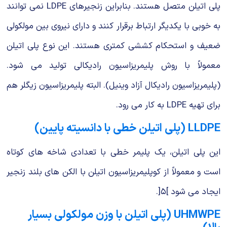
پلی اتیلن متصل هستند. بنابراین زنجیرهای LDPE نمی توانند
به خوبی با یكدیگر ارتباط برقرار كنند و دارای نیروی بین مولكولی
ضعیف و استحكام كششی كمتری هستند. این نوع پلی اتیلن
معمولاً با روش پلیمریزاسیون رادیكالی تولید می شود.
(پلیمریزاسیون رادیكال آزاد وینیل). البته پلیمریزاسیون زیگلر هم
برای تهیه LDPE به كار می رود.
LLDPE (پلی اتیلن خطی با دانسیته پایین)
این پلی اتیلن، یك پلیمر خطی با تعدادی شاخه های كوتاه
است و معمولاً از كوپلیمریزاسیون اتیلن با الكن های بلند زنجیر
ایجاد می شود ]۵[.
UHMWPE (پلی اتیلن با وزن مولكولی بسیار