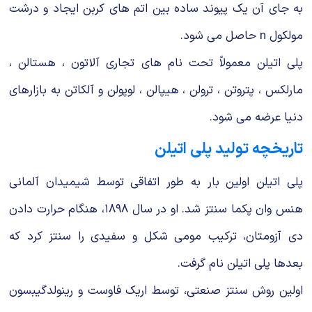
به جای آن یك پیوند ساده بین اتم های كربن ایجاد و درشت
مولكول n حاصل می شود.
پلی اتیلن معمولاً تحت نام های تجاری آلاتون ، هستالن ،
مارلكس ، پتروتن ، ترولن ، هیپالن ، لوپولن و آلكاتن به بازارهای
دنیا عرضه می شود.
تاریخچه تولید پلی اتیلن
پلی اتیلن اولین بار به طور اتفاقی توسط شیمیدان آلمانی
هنس وان پكما سنتز شد. او در سال ۱۸۹۸، هنگام حرارت دادن
دی آزومتان، تركیب مومی شكل و سفیدی را سنتز كرد كه
بعدها پلی اتیلن نام گرفت.
اولین روش سنتز صنعتی، توسط اریك فاوست و رینولدگیبسون