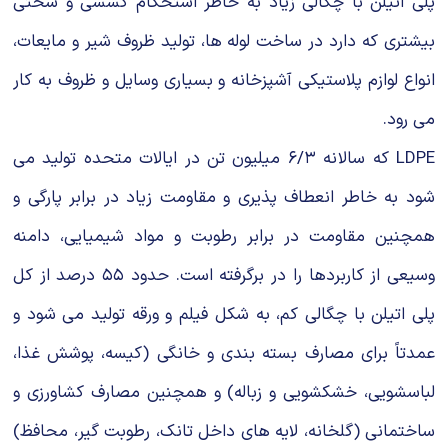
پلی اتیلن با چگالی زیاد به خاطر استحكام كششی و سختی
بیشتری كه دارد در ساخت لوله ها، تولید ظروف شیر و مایعات،
انواع لوازم پلاستیكی آشپزخانه و بسیاری وسایل و ظروف به كار
می رود.
LDPE كه سالانه ۶/۳ میلیون تن در ایالات متحده تولید می
شود به خاطر انعطاف پذیری و مقاومت زیاد در برابر پارگی و
همچنین مقاومت در برابر رطوبت و مواد شیمیایی، دامنه
وسیعی از كاربردها را در برگرفته است. حدود ۵۵ درصد از كل
پلی اتیلن با چگالی كم، به شكل فیلم و ورقه تولید می شود و
عمدتاً برای مصارف بسته بندی و خانگی (كیسه، پوشش غذا،
لباسشویی، خشكشویی و زباله) و همچنین مصارف كشاورزی و
ساختمانی (گلخانه، لایه های داخل تانك، رطوبت گیر، محافظ)