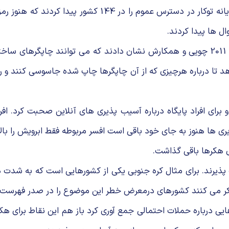
نام های چویی و استالفو از دانشگاه كلمبیا بیش از 1.4 میلیون
ل ها پیدا كردند.
این آسیب پذیری ها خطرات زیادی در پی خواهد داشت. در سال 2011 چویی و همکارش نشان دادن
هد تا درباره هرچیزی كه از آن چاپگرها چاپ شده جاسوسی كنند و رایا
برای افراد پایگاه درباره آسیب پذیری های آنلاین صحبت كرد. ا
 ها هنوز به جای خود باقی است افسر مربوطه فقط ابرویش را بالا 
ای هكرها باقی گذاشت.
 پذیرند. برای مثال كره جنوبی یكی از كشورهایی است كه به شدت 
 فكر می كنند كشورهای درمعرض خطر این موضوع را در صدر فهرست 
ایی درباره حملات احتمالی جمع آوری كرد باز هم این نقاط برای هك