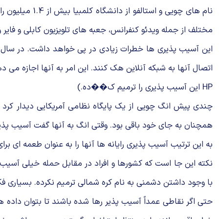
مختلف از جمله ویدئو كنفرانس، جعبه های تلویزیون كابلی و فایر وا
اتصال آنها به شبكه آنلاین هك كنند. این امر به آنها اجازه می د
HP این آسیب پذیری را ترمیم ك��ده.)
چندی پیش انگ چویی از یك پایگاه نظامی آمریكایی دیدار كرد و 
همچنان به جای خود باقی بود. وقتی انگ به آنها گفت آسیب پذیری
به این ترتیب آسیب پذیری رایانه ها آنها را به عنوان طعمه ای بر
نكته این جا است كه كشورها و افراد در مقابل حمله خیلی آسیب
با وجود داشتن دشمنی به نام كره شمالی ترمیم نكرده. بسیاری
حتی اگر نقاطی عمداً آسیب پذیر رها شده باشند تا بتوان داده ه