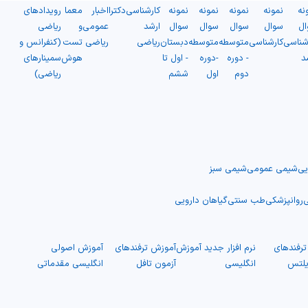
نه
نمونه
نمونه
نمونه
نمونه
کارشناسی
دکترا
اخبار
معما
رویدادهای
ال
سوال
سوال
سوال
سوال
ارشد
عمومی
و
ریاضی
شناسی
کارشناسی
متوسطه
متوسطه
دبستان
ریاضی
ریاضی
تست
(کنفرانس و
د
- دوره
-دوره
- اول تا
هوش
سمینارهای
دوم
اول
ششم
ریاضی)
یی
شیمی عمومی
شیمی سبز
ی
روانپزشکی
طب سنتی
گیاهان دارویی
رفندهای
نرم افزار جدید آموزش
آموزش ترفندهای
آموزش اصولی
یلتس
انگلیسی
آزمون تافل
انگلیسی مقدماتی