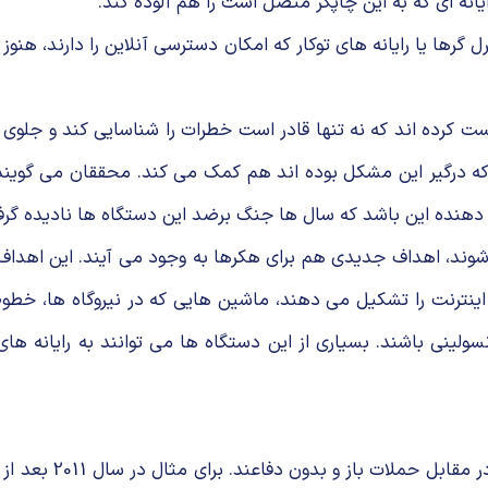
انه ای كه به این چاپگر متصل است را هم آلوده كند.
ها یا رایانه های توكار كه امكان دسترسی آنلاین را دارند، هنوز
ققان دانشگاه كلمبیا نرم افزاری به نام symbiotes را درست كرده اند كه نه تنها قادر است خطرات
ه درگیر این مشكل بوده اند هم كمك می كند. محققان می گویند 
دهنده این باشد كه سال ها جنگ برضد این دستگاه ها نادیده گر
، اهداف جدیدی هم برای هكرها به وجود می آیند. این اهداف می تو
اینترنت را تشكیل می دهند، ماشین هایی كه در نیروگاه ها، خطوط
ولینی باشند. بسیاری از این دستگاه ها می توانند به رایانه ه
تحقیقات نشان داده 