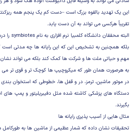
سادگی می تواند به وسیله فایل داكیومنت آلوده هك شود و هر رای
این یك تهدید بالقوه بزرگ است –دست كم یك پنجم همه ریزكنترل گر
تقریباً هركسی می تواند به آن دست یابد.
البته مح
بلكه همچنین به تشخیص این كه این رایانه ها چه مدتی است ك
مهم و حیاتی ملت ها و شركت ها كمك كند بلكه می تواند نشان 
به هرصورت همان طور كه میكروچیپ ها كوچك تر و قوی تر می شوند
در موتور ماشین، ترمز، در و قفل ها، خطوطی كه استخوان بندی 
دستگاه های پزشكی كاشته شده مثل دفیبریلیتور و پمپ های انس
بگیرند.
مثال هایی از آسیب پذیری رایانه ها