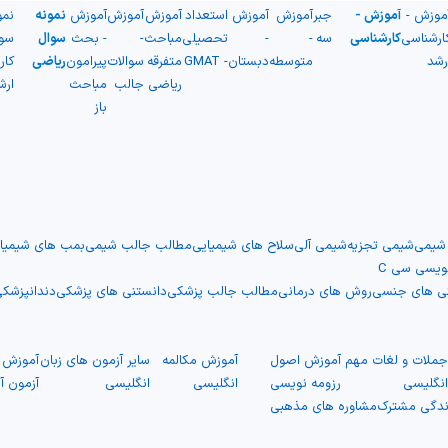
موزش -
آموزش -
جبر
آموزش
آموزش
استعداد
آموزش
آموزش
آموزش
نمونه
نمو
ارشناسی
کارشناسی
سه
-
-
تحصیلی
مباحث
-
- بحث
سوال
سو
رشد
متوسطه
دبستان
- GMAT
متفرقه
سوالات
پیرامون
ریاضی
کار
ریاضی
جالب
مباحث
ارش
باز
 شیمی
شیمی تجزیه
شیمی آلی
سلاح های شیمیایی
مطالب جالب شیمی
بمب های شیمیا
نویسی سی C
نی های جنسی
روش های درمانی
مطالب جالب پزشکی
دانستنی های پزشکی
دندانپزشک
ملات و لغات مهم
آموزش اصول
آموزش مکالمه
سایر آزمون های زبان
آموزش ت
نگلیسی
رزومه نویسی
انگلیسی
انگلیسی
آزمون آ
ندگی مشترک
مشاوره های مذهبی