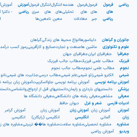
ریاضی
فرمول
فرمول
فرمول
هندسه
انتگرال
انتگرال
فرمول
آموزش
آموزش
آ
های
های
های
تحلیلی
های
های
سری
ریاضی
- دکترا
ک
ریاضی
جبر
معادلات
معین
نامعین
ها
ا
جانوران و گیاهان
دایناسورها
انواع محیط های زندگی
گیاهان
علوم و تکنولوژی
ماشین ها
صنعت و تجارت
صنایع و کارآفرینی
رموز کسب درآمد
جغرافیا
جغرافیای ایران
جغرافیای جهان
فیزیک
مطالب علمی فیزیک
مطالب جالب فیزیک
نجوم
مطالب علمی نجوم
مطالب جالب نجوم
شیمی
الکترو شیمی
ژئو شیمی
علم شیمی
مطالب درسی
جذابیت های شیمی
نانو
آموزش برنامه نویسی
آموزش برنامه نویسی جاوااسکریپت
آموزش زبان برنامه 
پزشکی
دانستنیهای بارداری و زایمان
دانستنیهای قبل از ازدواج
روانشناسی
دانست
معرفی
مشاهیر
معرفی رشته های دانشگاهی
معرفی دانشگاه ها
ادبیات فارسی
شعر و غزل
دیوان حافظ
آموزش
آموزش زبان
آموزش زبان
آموزش زبان
آموزش گرامر
ج
زبان
آلمانی
انگلیسی
انگلیسی (رایگان)
انگلیسی
ا
مشاوره
مشاوره تحصیلی
مشاوره سلامت
مشاوره ها�� تربیتی
مشاوره های ز
ویدیو
آموزش ریاضی