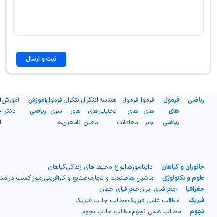
ثبت و ارسال
ریاضی
فرمول
فرمول
فرمول
هندسه
انتگرال
انتگرال
فرمول
آموزش
آموزش
آ
های
های
های
تحلیلی
های
های
سری
ریاضی
- دکترا
ک
ریاضی
جبر
معادلات
معین
نامعین
ها
ا
جانوران و گیاهان
دایناسورها
انواع محیط های زندگی
گیاهان
علوم و تکنولوژی
ماشین ها
صنعت و تجارت
صنایع و کارآفرینی
رموز کسب درآمد
جغرافیا
جغرافیای ایران
جغرافیای جهان
فیزیک
مطالب علمی فیزیک
مطالب جالب فیزیک
نجوم
مطالب علمی نجوم
مطالب جالب نجوم