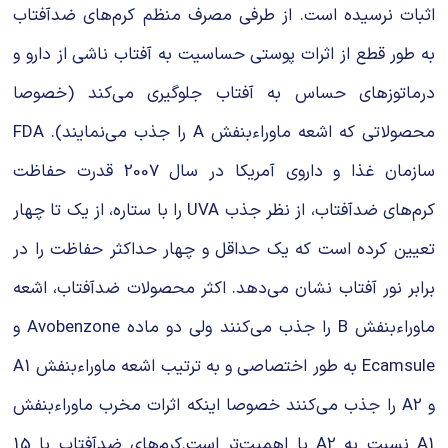
اثبات نرسیده است. از طرفی مصرف منظم کرم‌های ضدآفتاب
به طور قطع از اثرات پوستی حساسیت به آفتاب ناشی از دارو و
درماتوزهای حساس به آفتاب جلوگیری می‌کند (خصوصا
محصولاتی که اشعه ماوراءبنفش A را جذب می‌نمایند). FDA
سازمان غذا و داروی آمریکا در سال 2007 قدرت حفاظت
کرم‌های ضدآفتاب، از نظر جذب UVA را با ستاره، از یک تا چهار
تعیین کرده است که یک حداقل و چهار حداکثر حفاظت را در
برابر نور آفتاب نشان می‌دهد. اکثر محصولات ضدآفتاب، اشعه
ماوراءبنفش B را جذب می‌کنند ولی دو ماده Avobenzone و
Ecamsule به طور اختصاصی و به ترتیب اشعه ماوراءبنفش A1
و A2 را جذب می‌کنند خصوصا اینکه اثرات مخرب ماوراءبنفش
A1 نسبت به A2 با اهمیت‌تر است.کرم‌های ضدآفتاب با 15