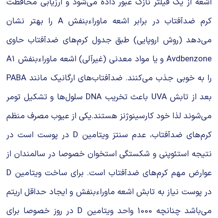
اشعه از یک فیلتر نازک عبور داده می‌شود و ارزیابی محافظت
کرم ضدآفتاب در برابر اشعه ماوراءبنفش A را بهتر نشان
می‌دهد (روش اروپایی) طبق جدول کرم‌های ضدآفتاب حاوی
Avdbenzone و یا مواد معدنی (غیرآلی) اشعه ماوراءبنفش A1
را به خوبی جذب می‌کنند. ضدآفتاب‌های ارگانیک مانند PABA
بعد از تابش UVA باعث تخریب DNA سلول‌ها و تشکیل تومر
می‌شوند لذا خود کارسینوژنز هستند.یکی از عیوب مصرف منظم
کرم‌های ضدآفتاب، عدم سنتز ویتامین D در پوست است در
نتیجه استئوپنی و شکستگی استخوان خصوصا در سالمندان از
عوارض مهم کرم‌های ضدآفتاب است. برای ساخت ویتامین D
در پوست نیاز به تابش اشعه ماوراءبنفش و ایجاد حداقل اریتم
می‌باشد چنانچه 1000 واحد ویتامین D در روز خصوصا برای