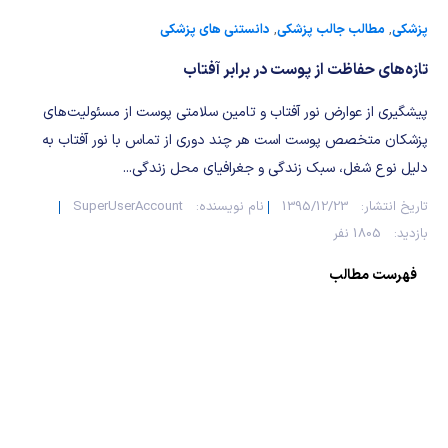
شیمی آلی
دندانپزشکی
رویدادهای ریاضی (کنفرانس و سمینارهای ریاضی)
پزشکی
,
مطالب جالب پزشکی
,
دانستنی های پزشکی
روانپزشکی
صلاح های شیمیایی
تازه‌های حفاظت از پوست در برابر آفتاب
طب سنتی
مطالب جالب شیمی
پیشگیری از عوارض نور آفتاب و تامین سلامتی پوست از مسئولیت‌های
پزشکان متخصص پوست است هر چند دوری از تماس با نور آفتاب به
گیاهان دارویی
بمب های شیمیایی
دلیل نوع شغل، سبک زندگی و جغرافیای محل زندگی...
تاریخ انتشار:
1395/12/23
نام نویسنده:
SuperUserAccount
شیمی عمومی
بازدید:
1805 نفر
شیمی سبز
فهرست مطالب