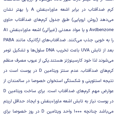
کرم ضدآفتاب در برابر اشعه ماوراءبنفش A را بهتر نشان
می‌دهد (روش اروپایی) طبق جدول کرم‌های ضدآفتاب حاوی
Avdbenzone و یا مواد معدنی (غیرآلی) اشعه ماوراءبنفش A1
را به خوبی جذب می‌کنند. ضدآفتاب‌های ارگانیک مانند PABA
بعد از تابش UVA باعث تخریب DNA سلول‌ها و تشکیل تومر
می‌شوند لذا خود کارسینوژنز هستند.یکی از عیوب مصرف منظم
کرم‌های ضدآفتاب، عدم سنتز ویتامین D در پوست است در
نتیجه استئوپنی و شکستگی استخوان خصوصا در سالمندان از
عوارض مهم کرم‌های ضدآفتاب است. برای ساخت ویتامین D
در پوست نیاز به تابش اشعه ماوراءبنفش و ایجاد حداقل اریتم
می‌باشد چنانچه 1000 واحد ویتامین D در روز خصوصا برای