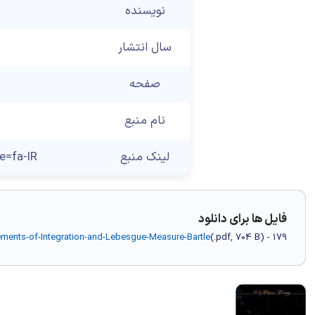
نویسنده
سال انتشار
صفحه
نام منبع
لینک منبع
e=fa-IR
فایل ها برای دانلود
) - 179 دانلود(ها)
704 B
.pdf,
(
ements-of-Integration-and-Lebesgue-Measure-Bartle