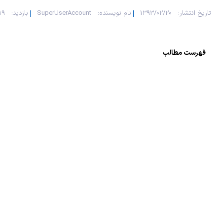
تاریخ انتشار:
1393/02/20
نام نویسنده:
SuperUserAccount
بازدید:
919
فهرست مطالب