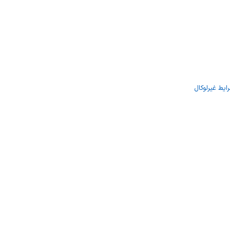
یط غیرلوکال