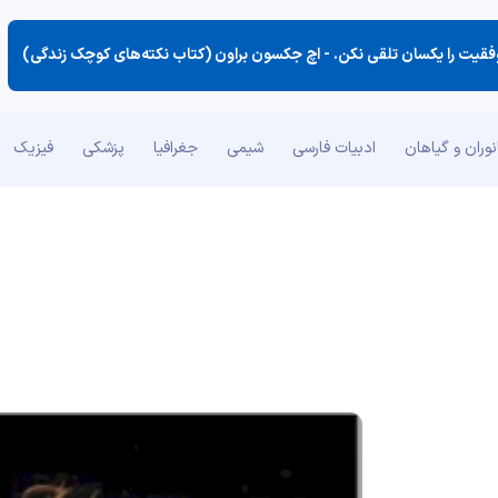
فقیت را یكسان تلقی نكن. -
اچ جکسون براون (کتاب نکته‌های کوچک زندگی)
وران و گیاهان
ادبیات فارسی
شیمی
جغرافیا
پزشکی
فیزیک