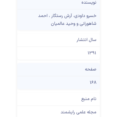
نویسنده
ﺧﺴﺮو داودی، آرش رﺳﺘﮕﺎر ، اﺣﻤﺪ
ﺷﺎﻫﻮراﻧﯽ و وﺣﻴﺪ ﻋﺎﻟﻤﻴﺎن
سال انتشار
1391
صفحه
168
نام منبع
مجله علمی رایشمند