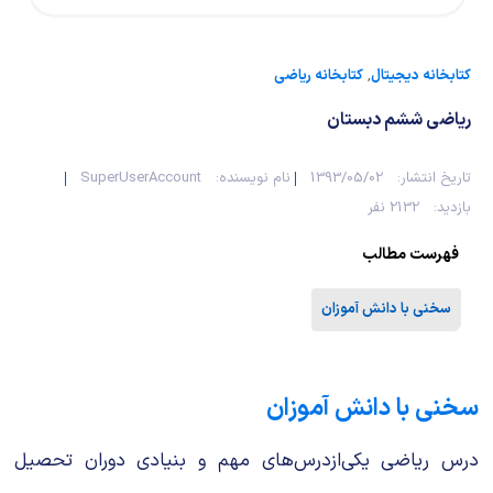
کتابخانه دیجیتال
,
کتابخانه ریاضی
ریاضی ششم دبستان
تاریخ انتشار:
1393/05/02
نام نویسنده:
SuperUserAccount
بازدید:
2132 نفر
فهرست مطالب
سخنی با دانش آموزان
سخنی با دانش آموزان
درس رﻳﺎﺿﯽ ﻳﮑﯽازدرسﻫﺎی ﻣﻬﻢ و ﺑﻨﻴﺎدی دوران ﺗﺤﺼﻴﻞ