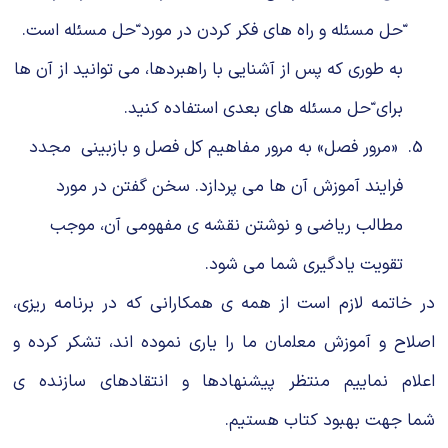
ّﺣﻞ ﻣﺴﺌﻠﻪ و راه ﻫﺎی ﻓﮑﺮ ﮐﺮدن در ﻣﻮرد ّﺣﻞ ﻣﺴﺌﻠﻪ اﺳﺖ.
ﺑﻪ ﻃﻮری ﮐﻪ ﭘﺲ از آﺷﻨﺎﻳﯽ ﺑﺎ راﻫﺒﺮدﻫﺎ، ﻣﯽ ﺗﻮاﻧﻴﺪ از آن ﻫﺎ
ﺑﺮای ّﺣﻞ ﻣﺴﺌﻠﻪ ﻫﺎی ﺑﻌﺪی اﺳﺘﻔﺎده ﮐﻨﻴﺪ.
«ﻣﺮور ﻓﺼﻞ» ﺑﻪ ﻣﺮور ﻣﻔﺎﻫﻴﻢ ﮐﻞ ﻓﺼﻞ و ﺑﺎزﺑﻴﻨﯽ ﻣﺠﺪد
ﻓﺮاﻳﻨﺪ آﻣﻮزش آن ﻫﺎ ﻣﯽ ﭘﺮدازد. ﺳﺨﻦ ﮔﻔﺘﻦ در ﻣﻮرد
ﻣﻄﺎﻟﺐ رﻳﺎﺿﯽ و ﻧﻮﺷﺘﻦ ﻧﻘﺸﻪ ی ﻣﻔﻬﻮﻣﯽ آن، ﻣﻮﺟﺐ
تقویت ﻳﺎدﮔﻴﺮی ﺷﻤﺎ ﻣﯽ ﺷﻮد.
در ﺧﺎﺗﻤﻪ ﻻزم اﺳﺖ از ﻫﻤﻪ ی ﻫﻤﮑﺎراﻧﯽ ﮐﻪ در ﺑﺮﻧﺎﻣﻪ رﻳﺰی،
اﺻﻼح و آﻣﻮزش ﻣﻌﻠمان ما را ﻳﺎری ﻧﻤﻮده اﻧﺪ، ﺗﺸﮑﺮ ﮐﺮده و
اﻋﻼم ﻧﻤﺎﻳﻴﻢ ﻣﻨﺘﻈﺮ ﭘﻴﺸﻨﻬﺎدﻫﺎ و اﻧﺘﻘﺎدﻫﺎی ﺳﺎزﻧﺪه ی
ﺷﻤﺎ ﺟﻬﺖ ﺑﻬﺒﻮد ﮐﺘﺎب ﻫﺴﺘﻴﻢ.