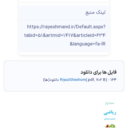
لینک منبع
https://rayeshmand.ir/Default.aspx?
tabid=51&artmid=1417&articleid=634
&language=fa-IR
فایل ها برای دانلود
) - 164 دانلود(ها)
702 B
.pdf,
(
RiyaziSheshom