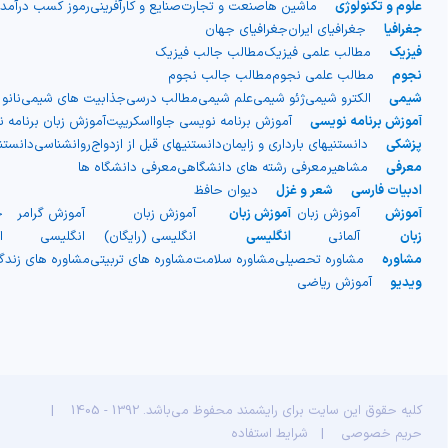
علوم و تکنولوژی
ماشین ها
صنعت و تجارت
صنایع و کارآفرینی
رموز کسب درآمد
جغرافیا
جغرافیای ایران
جغرافیای جهان
فیزیک
مطالب علمی فیزیک
مطالب جالب فیزیک
نجوم
مطالب علمی نجوم
مطالب جالب نجوم
شیمی
الکترو شیمی
ژئو شیمی
علم شیمی
مطالب درسی
جذابیت های شیمی
نانو
آموزش برنامه نویسی
آموزش برنامه نویسی جاوااسکریپت
آموزش زبان برنامه 
پزشکی
دانستنیهای بارداری و زایمان
دانستنیهای قبل از ازدواج
روانشناسی
دانست
معرفی
مشاهیر
معرفی رشته های دانشگاهی
معرفی دانشگاه ها
ادبیات فارسی
شعر و غزل
دیوان حافظ
آموزش
آموزش زبان
آموزش زبان
آموزش زبان
آموزش گرامر
ج
زبان
آلمانی
انگلیسی
انگلیسی (رایگان)
انگلیسی
ا
مشاوره
مشاوره تحصیلی
مشاوره سلامت
مشاوره های تربیتی
مشاوره های زند
ویدیو
آموزش ریاضی
کلیه حقوق این سایت برای رایشمند محفوظ می‌باشد. 1392 - 1405
|
حریم خصوصی
|
شرایط استفاده