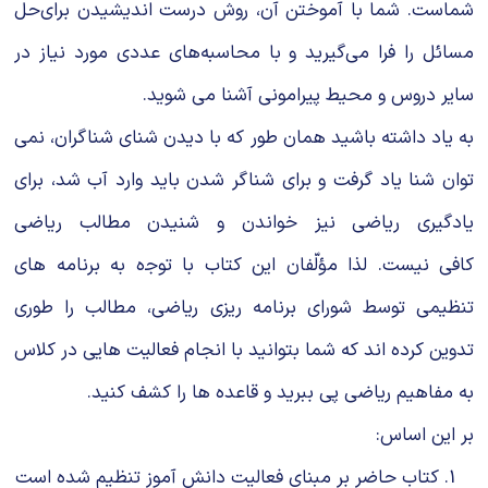
ﺷﻤﺎﺳﺖ. ﺷﻤﺎ ﺑﺎ آﻣﻮﺧﺘﻦ آن، روش درﺳﺖ اﻧﺪﻳﺸﻴﺪن ﺑﺮایﺣﻞ
ﻣﺴﺎﺋﻞ را ﻓﺮا ﻣﯽﮔﻴﺮﻳﺪ و ﺑﺎ ﻣﺤﺎﺳﺒﻪﻫﺎی ﻋﺪدی ﻣﻮرد ﻧﻴﺎز در
ﺳﺎﻳﺮ دروس و ﻣﺤﻴﻂ ﭘﻴﺮاﻣﻮﻧﯽ آﺷﻨﺎ ﻣﯽ ﺷﻮﻳﺪ.
ﺑﻪ ﻳﺎد داﺷﺘﻪ ﺑﺎﺷﻴﺪ ﻫﻤﺎن ﻃﻮر ﮐﻪ ﺑﺎ دﻳﺪن ﺷﻨﺎی ﺷﻨﺎﮔﺮان، ﻧﻤﯽ
ﺗﻮان ﺷﻨﺎ ﻳﺎد ﮔﺮﻓﺖ و ﺑﺮای ﺷﻨﺎﮔﺮ ﺷﺪن ﺑﺎﻳﺪ وارد آب ﺷﺪ، ﺑﺮای
ﻳﺎدﮔﻴﺮی رﻳﺎﺿﯽ ﻧﻴﺰ ﺧﻮاﻧﺪن و ﺷﻨﻴﺪن ﻣﻄﺎﻟﺐ رﻳﺎﺿﯽ
ﮐﺎﻓﯽ ﻧﻴﺴﺖ. ﻟﺬا ﻣﺆﻟّﻔﺎن اﻳﻦ ﮐﺘﺎب ﺑﺎ ﺗﻮﺟه به برنامه های
تنظیمی توسط شورای برنامه ریزی ریاضی، ﻣﻄﺎﻟﺐ را ﻃﻮری
ﺗﺪوﻳﻦ ﮐﺮده اﻧﺪ ﮐﻪ ﺷﻤﺎ ﺑﺘﻮاﻧﻴﺪ ﺑﺎ اﻧﺠﺎم فعالیت هایی در کلاس
به مفاهیم ریاضی پی ﺑﺒﺮﻳﺪ و ﻗﺎﻋﺪه ﻫﺎ را ﮐﺸﻒ ﮐﻨﻴﺪ.
ﺑﺮ اﻳﻦ اﺳﺎس:
کتاب حاضر بر مبنای فعالیت دانش آموز تنظیم شده است