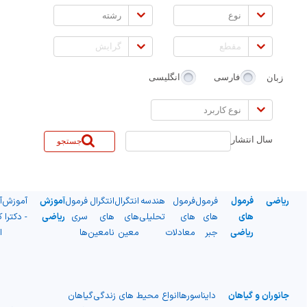
نوع
رشته
مقطع
گرایش
زبان
فارسی
انگلیسی
نوع
کاربرد
سال انتشار
جستجو
ریاضی
فرمول
فرمول
فرمول
هندسه
انتگرال
انتگرال
فرمول
آموزش
آموزش
آ
های
های
های
تحلیلی
های
های
سری
ریاضی
- دکترا
ک
ریاضی
جبر
معادلات
معین
نامعین
ها
ا
جانوران و گیاهان
دایناسورها
انواع محیط های زندگی
گیاهان