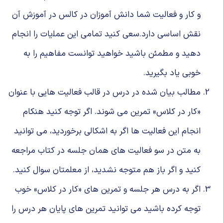
و کار و فعالیت شما دانش آموزان در کالس در آموزش آن
نقش اساسی دارد.ﺳﻌﯽ ﮐﻨﻴﺪ ﺗﻤﺎﻣﯽ اﻳﻦ ﻋﻤﻠیات را اﻧﺠﺎم
دﻫﻴﺪ و ﻣﻄﻤﺌﻦ ﺑﺎﺷﻴﺪ ﺧﻮاﻫﻴﺪ ﺗﻮاﻧﺴﺖ ﻣﻔﺎﻫﻴﻢ را ﺑﻪ
ﺧﻮﺑﯽ ﻳﺎد ﺑﮕﻴﺮﻳﺪ.
ﻣﻄﺎﻟﺐ ﺑﻴﺎن ﺷﺪه در درس در ﻗﺎﻟﺐ فعالیت ﻫﺎﻳﯽ ﺑﺎ ﻋﻨﻮان
«ﮐﺎر در ﮐﻼس» ﺗﻤﺮﻳﻦ می شوند. اگر توجه کنید هنکام
انجام این فعالیت ها اﮔﺮ ﺑﻪ اﺷﮑﺎﻟﯽ ﺑﺮﺧﻮردﻳﺪ، ﻣﯽ ﺗﻮاﻧﻴﺪ
ﺑﻪ متن در سو فعالیت های همان جلسه در کتاب مراجعه
کنید و اگر باز هم متوجه نشدید، از معلمتان سوال کنید.
اﮔﺮ ﺑﻪ درس ﻫﺮ ﺟﻠﺴﻪ و ﺗﻤﺮﻳﻦ ﻫﺎی «ﮐﺎر در ﮐﻼس» ﺧﻮب
ﺗﻮجه کرده باشید ﻣﯽ ﺗﻮاﻧﻴﺪ ﺗﻤﺮﻳﻦ ﻫﺎی ﭘﺎﻳﺎن ﻫﺮ درس را