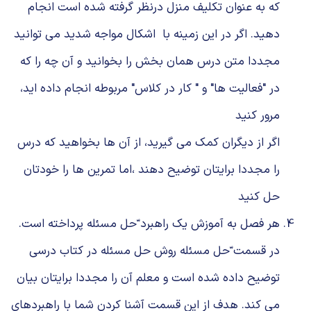
ﮐﻪ ﺑﻪ ﻋﻨﻮان ﺗﮑﻠﻴﻒ ﻣﻨﺰل درﻧﻈﺮ ﮔﺮﻓﺘﻪ ﺷﺪه اﺳﺖ اﻧﺠﺎم
د
ﻫﻴﺪ.
اﮔﺮ در اﻳﻦ زﻣﻴﻨﻪ ﺑﺎ اﺷﮑﺎل ﻣﻮاﺟﻪ شدید می توانید
مجددا متن درس همان بخش را بخوانید و آن چه را که
در "فعالیت ها" و " کار در کلاس" مربوطه انجام داده اید،
مرور کنید
اﮔﺮ از دﻳﮕﺮان ﮐﻤﮏ ﻣﯽ ﮔﻴﺮﻳﺪ، از آن ﻫﺎ ﺑﺨﻮاﻫﻴﺪ ﮐﻪ درس
را ﻣﺠﺪدا ﺑﺮاﻳﺘﺎن ﺗﻮﺿﻴﺢ دهند ،اما تمرین ها را خودتان
حل کنید
ﻫﺮ ﻓﺼﻞ ﺑﻪ آﻣﻮزش ﻳﮏ راﻫﺒﺮد ّﺣﻞ ﻣﺴﺌﻠﻪ ﭘﺮداﺧﺘﻪ اﺳﺖ.
در ﻗﺴﻤﺖ ّﺣﻞ مسئله روش حل مسئله در کتاب درسی
توضیح داده شده است و معلم آن را مجددا برایتان بیان
می کند. ﻫﺪف از اﻳﻦ ﻗﺴﻤﺖ آﺷﻨﺎ ﮐﺮدن ﺷﻤﺎ ﺑﺎ راﻫﺒﺮدﻫﺎی