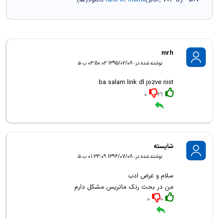
) - 517 دانلود(ها)
704 B
.pdf,
(
rank of matrix
mrh
نوشته شده در: 1395/02/08 03:50:02 ب.ظ
ba salam link dl jozve nist
0
21
شایسته
نوشته شده در: 1396/07/08 01:33:09 ب.ظ
سلام و عرض ادب
من در بحث رنک ماتریس مشکل دارم
0
0