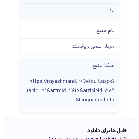
10
نام منبع
مجله علمی رایشمند
لینک منبع
https://rayeshmand.ir/Default.aspx?
tabid=51&artmid=1417&articleid=589
&language=fa-IR
فایل ها برای دانلود