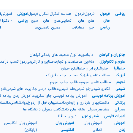
ریاضی
فرمول
فرمول
فرمول
هندسه
انتگرال
انتگرال
فرمول
آموزش
آموزش
آ
های
های
های
تحلیلی
های
های
سری
ریاضی
- دکترا
ک
ریاضی
جبر
معادلات
معین
نامعین
ها
ا
جانوران و گیاهان
دایناسورها
انواع محیط های زندگی
گیاهان
علوم و تکنولوژی
ماشین ها
صنعت و تجارت
صنایع و کارآفرینی
رموز کسب درآمد
جغرافیا
جغرافیای ایران
جغرافیای جهان
فیزیک
مطالب علمی فیزیک
مطالب جالب فیزیک
نجوم
مطالب علمی نجوم
مطالب جالب نجوم
شیمی
الکترو شیمی
ژئو شیمی
علم شیمی
مطالب درسی
جذابیت های شیمی
نانو
آموزش برنامه نویسی
آموزش برنامه نویسی جاوااسکریپت
آموزش زبان برنامه 
پزشکی
دانستنیهای بارداری و زایمان
دانستنیهای قبل از ازدواج
روانشناسی
دانست
معرفی
مشاهیر
معرفی رشته های دانشگاهی
معرفی دانشگاه ها
ادبیات فارسی
شعر و غزل
دیوان حافظ
آموزش
آموزش زبان
آموزش زبان
آموزش زبان انگلیسی
زبان
آلمانی
انگلیسی
(رایگان)