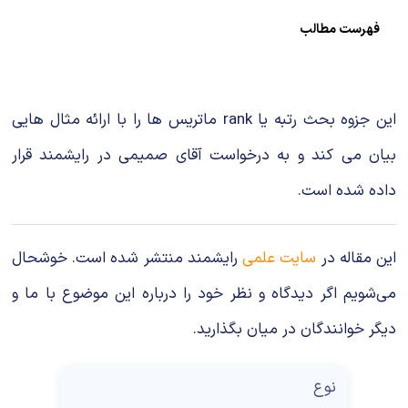
شیمی آلی
دندانپزشکی
رویدادهای ریاضی (کنفرانس و سمینارهای ریاضی)
فهرست مطالب
روانپزشکی
صلاح های شیمیایی
طب سنتی
مطالب جالب شیمی
این جزوه بحث رتبه یا rank ماتریس ها را با ارائه مثال هایی
گیاهان دارویی
بمب های شیمیایی
بیان می کند و به درخواست آقای صمیمی در رایشمند قرار
داده شده است.
شیمی عمومی
شیمی سبز
این مقاله در
سایت علمی
رایشمند منتشر شده است. خوشحال
می‌شویم اگر دیدگاه و نظر خود را درباره این موضوع با ما و
دیگر خوانندگان در میان بگذارید.
نوع