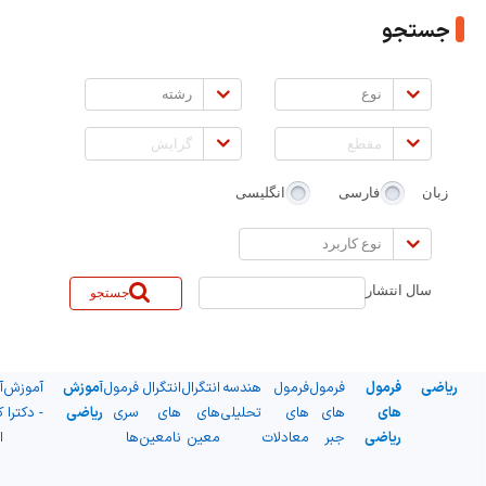
جستجو
نوع
رشته
مقطع
گرایش
زبان
فارسی
انگلیسی
نوع
کاربرد
سال انتشار
جستجو
ریاضی
فرمول
فرمول
فرمول
هندسه
انتگرال
انتگرال
فرمول
آموزش
آموزش
آ
های
های
های
تحلیلی
های
های
سری
ریاضی
- دکترا
ک
ریاضی
جبر
معادلات
معین
نامعین
ها
ا