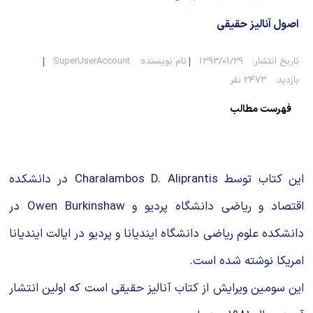
اصول آنالیز حقیقی
تاریخ انتشار:
1393/01/29
نام نویسنده:
SuperUserAccount
بازدید:
2473 نفر
فهرست مطالب
این کتاب توسط Charalambos D. Aliprantis در دانشکده
اقتصاد و ریاضی دانشگاه پردیو و Owen Burkinshaw در
دانشکده علوم ریاضی دانشگاه ایندیانا و پردیو در ایالت ایندیانا
امریکا نوشته شده است.
این سومین ویرایش از کتاب آنالیز حقیقی است که اولین انتشار