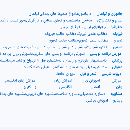
جانوران و گیاهان
دایناسورها
انواع محیط های زندگی
گیاهان
علوم و تکنولوژی
ماشین ها
صنعت و تجارت
صنایع و کارآفرینی
رموز کسب درآمد
جغرافیا
جغرافیای ایران
جغرافیای جهان
فیزیک
مطالب علمی فیزیک
مطالب جالب فیزیک
نجوم
مطالب علمی نجوم
مطالب جالب نجوم
شیمی
الکترو شیمی
ژئو شیمی
علم شیمی
مطالب درسی
جذابیت های شیمی
نانو
آموزش برنامه نویسی
آموزش برنامه نویسی جاوااسکریپت
آموزش زبان برنامه 
پزشکی
دانستنیهای بارداری و زایمان
دانستنیهای قبل از ازدواج
روانشناسی
دانست
معرفی
مشاهیر
معرفی رشته های دانشگاهی
معرفی دانشگاه ها
ادبیات فارسی
شعر و غزل
دیوان حافظ
آموزش
آموزش زبان
آموزش زبان
آموزش زبان انگلیسی
زبان
آلمانی
انگلیسی
(رایگان)
مشاوره
مشاوره تحصیلی
مشاوره سلامت
مشاوره های تربیتی
مشاوره های زند
ویدیو
آموزش ریاضی