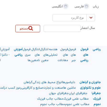
زبان
فارسی
انگلیسی
نوع
کاربرد
سال انتشار
جستجو
ریاضی
فرمول
فرمول
فرمول
هندسه
انتگرال
انتگرال
فرمول
آموزش
آموزش
آ
های
های
های
تحلیلی
های
های
سری
ریاضی
- دکترا
ک
ریاضی
جبر
معادلات
معین
نامعین
ها
ا
جانوران و گیاهان
دایناسورها
انواع محیط های زندگی
گیاهان
علوم و تکنولوژی
ماشین ها
صنعت و تجارت
صنایع و کارآفرینی
رموز کسب درآمد
جغرافیا
جغرافیای ایران
جغرافیای جهان
فیزیک
مطالب علمی فیزیک
مطالب جالب فیزیک
نجوم
مطالب علمی نجوم
مطالب جالب نجوم