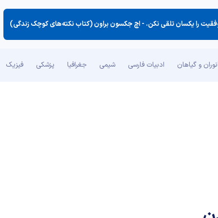
فقیت را یكسان تلقی نكن. -
اچ جکسون براون (کتاب نکته‌های کوچک زندگی)
وران و گیاهان
ادبیات فارسی
شیمی
جغرافیا
پزشکی
فیزیک
ن