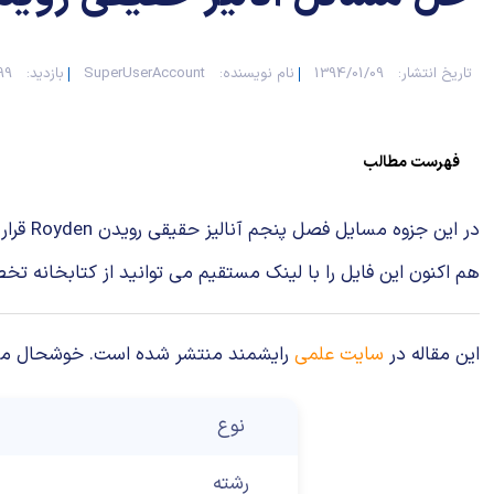
تاریخ انتشار:
1394/01/09
نام نویسنده:
SuperUserAccount
بازدید:
7199
فهرست مطالب
در این جزوه مسایل فصل پنجم آنالیز حقیقی رویدن Royden قرار دارد این بخش شامل 28 سوال می باشدکه پاسخ‌های آن سوالات در این جزوه آمده است.
هم اکنون این فایل را با لینک مستقیم می توانید از کتابخانه ت
این مقاله در
سایت علمی
رایشمند منتشر شده است. خوشحال می‌شوی
نوع
رشته