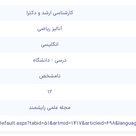
کارشناسی ارشد و دکترا
آنالیز ریاضی
انگلیسی
درسی - دانشگاه
نامشخص
12
مجله علمی رایشمند
/Default.aspx?tabid=51&artmid=1417&articleid=698&languag