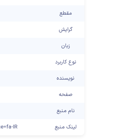
مقطع
گرایش
زبان
نوع کاربرد
نویسنده
صفحه
نام منبع
لینک منبع
e=fa-IR