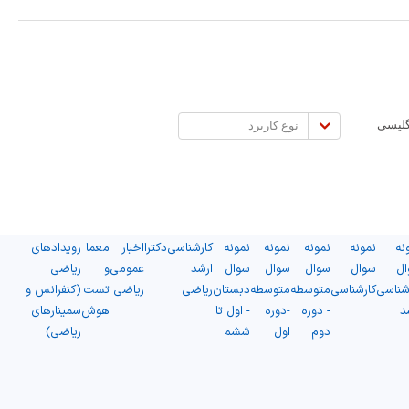
نوع
گلیسی
کاربرد
نه
نمونه
نمونه
نمونه
نمونه
کارشناسی
دکترا
اخبار
معما
رویدادهای
ال
سوال
سوال
سوال
سوال
ارشد
عمومی
و
ریاضی
شناسی
کارشناسی
متوسطه
متوسطه
دبستان
ریاضی
ریاضی
تست
(کنفرانس و
د
- دوره
-دوره
- اول تا
هوش
سمینارهای
دوم
اول
ششم
ریاضی)