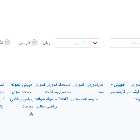
طع
گرایش
زبان
فارسی
ان
موزش -
آموزش -
جبر
آموزش
آموزش
استعداد
آموزش
آموزش
آموزش
نمونه
نمو
ارشناسی
کارشناسی
سه
-
-
تحصیلی
مباحث
-
- بحث
سوال
سو
رشد
متوسطه
دبستان
- GMAT
متفرقه
سوالات
پیرامون
ریاضی
کار
ریاضی
جالب
مباحث
ارش
باز