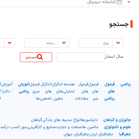
بر
کتابخانه دیجیتال
اساس:
جستجو
نوع
رشته
مق
سال انتشار
جستجو
ریاضی
فرمول
فرمول
فرمول
هندسه
انتگرال
انتگرال
فرمول
آموزش
آموزش
آ
های
های
های
تحلیلی
های
های
سری
ریاضی
- دکترا
ک
ریاضی
جبر
معادلات
معین
نامعین
ها
ا
جانوران و گیاهان
دایناسورها
انواع محیط های زندگی
گیاهان
علوم و تکنولوژی
ماشین ها
صنعت و تجارت
صنایع و کارآفرینی
رموز کسب درآمد
جغرافیا
جغرافیای ایران
جغرافیای جهان