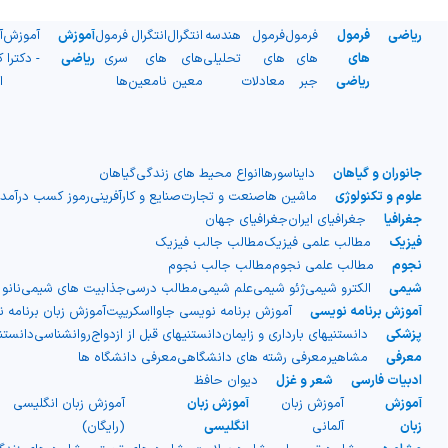
شیمی آلی
دندانپزشکی
رویدادهای ریاضی (کنفرانس و سمینارهای ریاضی)
ریاضی
فرمول
فرمول
فرمول
هندسه
انتگرال
انتگرال
فرمول
آموزش
آموزش
آ
روانپزشکی
صلاح های شیمیایی
های
های
های
تحلیلی
های
های
سری
ریاضی
- دکترا
ک
ریاضی
جبر
معادلات
معین
نامعین
ها
ا
طب سنتی
مطالب جالب شیمی
گیاهان دارویی
بمب های شیمیایی
جانوران و گیاهان
دایناسورها
انواع محیط های زندگی
گیاهان
علوم و تکنولوژی
ماشین ها
صنعت و تجارت
صنایع و کارآفرینی
رموز کسب درآمد
شیمی عمومی
جغرافیا
جغرافیای ایران
جغرافیای جهان
فیزیک
مطالب علمی فیزیک
مطالب جالب فیزیک
شیمی سبز
نجوم
مطالب علمی نجوم
مطالب جالب نجوم
شیمی
الکترو شیمی
ژئو شیمی
علم شیمی
مطالب درسی
جذابیت های شیمی
نانو
آموزش برنامه نویسی
آموزش برنامه نویسی جاوااسکریپت
آموزش زبان برنامه 
پزشکی
دانستنیهای بارداری و زایمان
دانستنیهای قبل از ازدواج
روانشناسی
دانست
معرفی
مشاهیر
معرفی رشته های دانشگاهی
معرفی دانشگاه ها
ادبیات فارسی
شعر و غزل
دیوان حافظ
آموزش
آموزش زبان
آموزش زبان
آموزش زبان انگلیسی
زبان
آلمانی
انگلیسی
(رایگان)