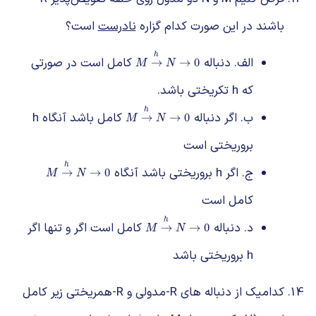
باشند در این صورت کدام گزاره
نادرست
است؟
h
الف. دنباله
کامل است در صورتی
M
→
h
N
→
0
→
→
0
M
N
که h تکریختی باشد.
h
ب. اگر دنباله
کامل باشد آنگاه h
M
→
h
N
→
0
→
→
0
M
N
بروریختی است
h
ج. اگر h بروریختی باشد آنگاه
M
→
h
N
→
0
→
→
0
M
N
کامل است
h
د. دنباله
کامل است اگر و تنها اگر
M
→
h
N
→
0
→
→
0
M
N
h بروریختی باشد
کدامیک از دنباله های R-مدولی و R-همریختی زیر کامل