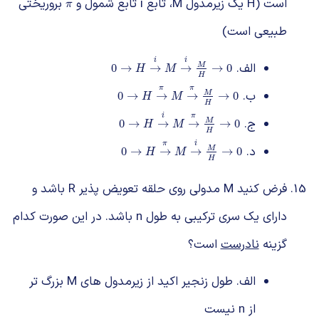
است (H یک زیرمدول M، تابع i تابع شمول و
بروریختی
π
π
طبیعی است)
i
i
الف.
0
→
H
→
i
M
→
i
M
H
→
0
M
0
→
→
→
→
0
H
M
H
π
π
ب.
0
→
H
→
π
M
→
π
M
H
→
0
M
0
→
→
→
→
0
H
M
H
i
π
ج.
0
→
H
→
i
M
→
π
M
H
→
0
M
0
→
→
→
→
0
H
M
H
π
i
د.
0
→
H
→
π
M
→
i
M
H
→
0
M
0
→
→
→
→
0
H
M
H
فرض کنید M مدولی روی حلقه تعویض پذیر R باشد و
دارای یک سری ترکیبی به طول n باشد. در این صورت کدام
گزینه
نادرست
است؟
الف. طول زنجیر اکید از زیرمدول های M بزرگ تر
از n نیست