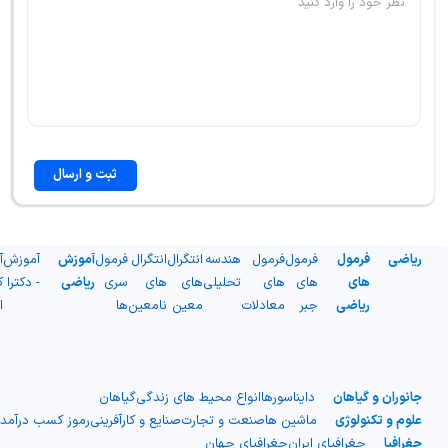
ثبت و ارسال
ریاضی
فرمول
فرمول
فرمول
هندسه
انتگرال
انتگرال
فرمول
آموزش
آموزش
آ
های
های
های
تحلیلی
های
های
سری
ریاضی
- دکترا
ک
ریاضی
جبر
معادلات
معین
نامعین
ها
ا
جانوران و گیاهان
دایناسورها
انواع محیط های زندگی
گیاهان
علوم و تکنولوژی
ماشین ها
صنعت و تجارت
صنایع و کارآفرینی
رموز کسب درآمد
جغرافیا
جغرافیای ایران
جغرافیای جهان