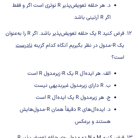
د. هر حلقه تعویض‌پذیر R نوتری است اگر و فقط
اگر R آرتینی باشد
فرض کنید R یک حلقه تعویض‌پذیر باشد. اگر R را به‌عنوان
یک R-مدول در نظر بگیریم آنگاه کدام گزینه
نادرست
است؟
الف. هر ایده‌آل R یک R-زیرمدول R است
ب. R دارای زیرمدول غیربدیهی نیست
ج. هر زیرمدول R یک ایده‌آل R است
د. ایده‌آل‌های R دقیقاً همان R-مدول‌هایش
هستند و برعکس
فرض کنیم M و N دو مدول روی حلقه تعویض‌پذیر R