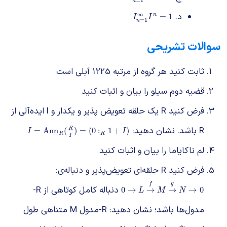
=
1
n
د.
∞
I
n
=
1
∞
I
n
=
1
=
1
n
I
I
=
1
n
سوالات تشریحی
ثابت کنید هر گروه از مرتبه 1225 آبلی است
قضیه دوم سیلو را بیان و اثبات کنید
فرض کنید R یک حلقه تعویض پذیر و یکدار و I ایده‌آلی از
R باشد. نشان دهید:
I
=
Ann
R
(
R
I
)
=
(
0
:
R
1
+
I
)
R
=
Ann
(
)
=
(
0
:
1
+
)
I
I
R
R
I
لم ناکایاما را بیان و اثبات کنید
فرض کنید R حلقه‌ای تعویض‌پذیر و دنباله‌ی:
f
g
دنباله کامل کوتاهی از R-
0
→
L
→
f
M
→
g
N
→
0
0
→
→
→
→
0
L
M
N
مدول‌ها باشد؛ نشان دهید: R-مدول M متناهی طول