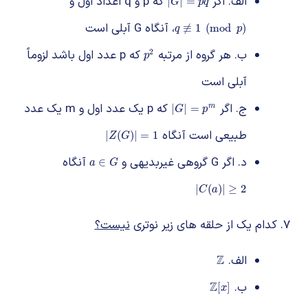
الف. اگر
که p و q اعداد اول و
|
G
|
=
p
q
|
|
=
G
p
q
، آنگاه G آبلی است
q
≢
1
(
mod
p
)
≢
1
(
mod
)
q
p
2
ب. هر گروه از مرتبه
که p عدد اول باشد لزوماً
p
2
p
آبلی است
ج. اگر
که p یک عدد اول و m یک عدد
|
G
|
=
p
m
|
|
=
m
G
p
طبیعی است آنگاه
|
Z
(
G
)
|
=
1
|
(
)
|
=
1
Z
G
د. اگر G گروهی غیربدیهی و
آنگاه
a
∈
G
∈
a
G
|
C
(
a
)
|
≥
2
|
(
)
|
≥
2
C
a
کدام یک از حلقه های زیر نوتری
نیست؟
الف.
Z
Z
ب.
Z
Z
[
x
]
[
]
x