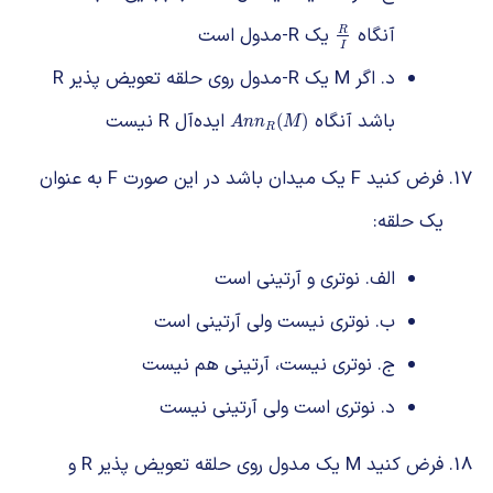
آنگاه
یک R-مدول است
R
I
R
I
د. اگر M یک R-مدول روی حلقه تعویض پذیر R
باشد آنگاه
ایده‌آل R نیست
A
n
n
R
(
M
)
(
)
A
n
n
M
R
فرض کنید F یک میدان باشد در این صورت F به عنوان
یک حلقه:
الف. نوتری و آرتینی است
ب. نوتری نیست ولی آرتینی است
ج. نوتری نیست، آرتینی هم نیست
د. نوتری است ولی آرتینی نیست
فرض کنید M یک مدول روی حلقه تعویض پذیر R و