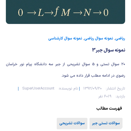
شیمی آلی
دندانپزشکی
رویدادهای ریاضی (کنفرانس و سمینارهای ریاضی)
روانپزشکی
صلاح های شیمیایی
طب سنتی
مطالب جالب شیمی
ریاضی
,
نمونه سوال ریاضی
,
نمونه سوال کارشناسی
گیاهان دارویی
بمب های شیمیایی
نمونه سوال جبر3
شیمی عمومی
20 سوال تستی و 5 سوال تشریحی از جبر سه دانشگاه پیام نور خراسان
رضوی در ادامه مطلب قرار داده می شود.
شیمی سبز
تاریخ انتشار:
1392/09/20
نام نویسنده:
SuperUserAccount
بازدید:
6019 نفر
فهرست مطالب
سوالات تستی جبر
سوالات تشریحی