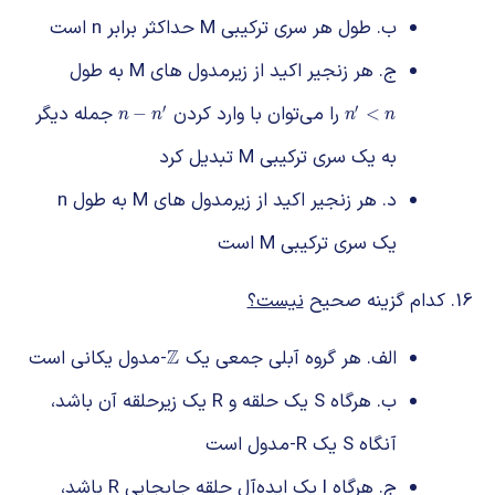
ب. طول هر سری ترکیبی M حداکثر برابر n است
ج. هر زنجیر اکید از زیرمدول های M به طول
′
′
را می‌توان با وارد کردن
جمله دیگر
n
−
n
′
n
′
<
n
−
<
n
n
n
n
به یک سری ترکیبی M تبدیل کرد
د. هر زنجیر اکید از زیرمدول های M به طول n
یک سری ترکیبی M است
کدام گزینه صحیح
نیست؟
الف. هر گروه آبلی جمعی یک
Z
-مدول یکانی است
Z
ب. هرگاه S یک حلقه و R یک زیرحلقه آن باشد،
آنگاه S یک R-مدول است
ج. هرگاه I یک ایده‌آل حلقه جابجایی R باشد،