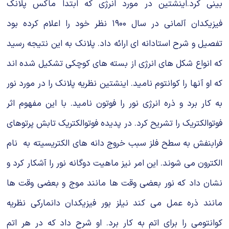
بینى کرد.اینشتین در مورد انرژى که ابتدا ماکس پلانک
فیزیکدان آلمانى در سال ۱۹۰۰ نظر خود را اعلام کرده بود
تفصیل و شرح استادانه اى ارائه داد. پلانک به این نتیجه رسید
که انواع شکل هاى انرژى از بسته هاى کوچکى تشکیل شده اند
که او آنها را کوانتوم نامید. اینشتین نظریه پلانک را در مورد نور
به کار برد و ذره انرژى نور را فوتون نامید. با این مفهوم اثر
فوتوالکتریک را تشریح کرد. در پدیده فوتوالکتریک تابش پرتوهاى
فرابنفش به سطح فلز سبب خروج دانه هاى الکتریسیته به نام
الکترون مى شوند. این امر نیز ماهیت دوگانه نور را آشکار کرد و
نشان داد که نور بعضى وقت ها مانند موج و بعضى وقت ها
مانند ذره عمل مى کند نیلز بور فیزیکدان دانمارکى نظریه
کوانتومى را براى اتم به کار برد. او شرح داد که در هر اتم