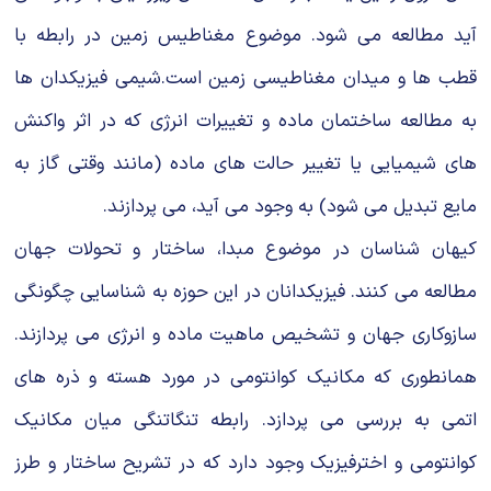
آید مطالعه مى شود. موضوع مغناطیس زمین در رابطه با
قطب ها و میدان مغناطیسى زمین است.شیمى فیزیکدان ها
به مطالعه ساختمان ماده و تغییرات انرژى که در اثر واکنش
هاى شیمیایى یا تغییر حالت هاى ماده (مانند وقتى گاز به
مایع تبدیل مى شود) به وجود مى آید، مى پردازند.
کیهان شناسان در موضوع مبدا، ساختار و تحولات جهان
مطالعه مى کنند. فیزیکدانان در این حوزه به شناسایى چگونگى
سازوکارى جهان و تشخیص ماهیت ماده و انرژى مى پردازند.
همانطورى که مکانیک کوانتومى در مورد هسته و ذره هاى
اتمى به بررسى مى پردازد. رابطه تنگاتنگى میان مکانیک
کوانتومى و اخترفیزیک وجود دارد که در تشریح ساختار و طرز