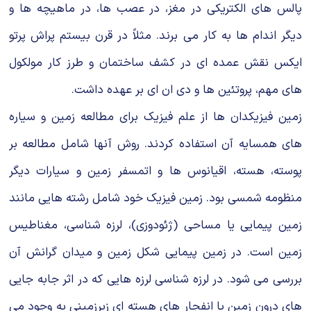
پالس هاى الکتریکى در مغز، در عصب ها، در ماهیچه ها و
دیگر اندام ها به کار مى برند. مثلاً در قرن بیستم پراش پرتو
ایکس نقش عمده اى در کشف ساختمان و طرز کار مولکول
هاى مهم، پروتئین ها و دى ان اى بر عهده داشت.
زمین فیزیکدان ها از علم فیزیک براى مطالعه زمین و سیاره
هاى همسایه آن استفاده کردند. روش آنها شامل مطالعه بر
پوسته، هسته، اقیانوس ها و اتمسفر زمین و سیارات دیگر
منظومه شمسى بود. زمین فیزیک خود شامل رشته هایى مانند
زمین پیمایى یا مساحى (ژئودوزى)، لرزه شناسى، مغناطیس
زمین است. در زمین پیمایى شکل زمین و میدان گرانش آن
بررسى مى شود. در لرزه شناسى لرزه هایى که در اثر جابه جایى
هاى درون زمین یا انفجار هاى هسته اى زیرزمینى به وجود مى