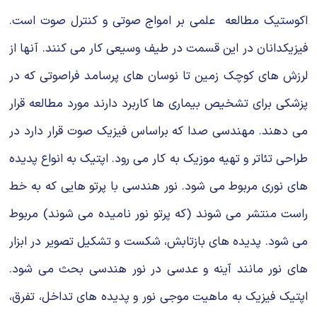
اکوستیک مطالعه علمى بر امواج صوتى و کنترل صوت است.
فیزیکدانان در این قسمت در طیف وسیعى کار مى کنند. آنها از
لرزش هاى کوچک زمین تا نوسان هاى پرسامد فراصوتى که در
پزشکى براى تشخیص بیمارى ها کاربرد دارند مورد مطالعه قرار
مى دهند. مهندسى صدا که براساس فیزیک صوت قرار دارد در
طراحى تئاتر و تهیه موزیک به کار مى رود. اپتیک به انواع پدیده
هاى نورى مربوط مى شود. نور هندسى با پرتو هایى که به خط
راست منتشر مى شوند (که پرتو نور نامیده مى شوند) مربوط
مى شود. پدیده هاى بازتابش، شکست و تشکیل تصویر در ابزار
هاى نور مانند آینه و عدسى در نور هندسى بحث مى شود.
اپتیک فیزیک به ماهیت موجى نور و پدیده هاى تداخل، تفرق،