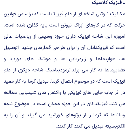
• فیزیک کلاسیک
مکانیک نیوتنى شاخه اى از علم فیزیک است که براساس قوانین
حرکت که در کارهاى آیزاک نیوتن است پایه گذارى شده است.
امروزه این شاخه فیزیک داراى حوزه وسیعى از ریاضیات عالى
است که فیزیکدانان آن را براى طراحى قطارهاى جدید، اتومبیل
ها، هواپیماها و زیردریایى ها و موشک هاى دوربرد و
فضاپیماها به کار مى برند.ترمودینامیک شاخه دیگرى از علم
فیزیک است که در موضوع انتقال گرما، تبدیل گرما به کار مفید
در اثر جابه جایى هاى فیزیکى یا واکنش هاى شیمیایى مطالعه
مى کند. فیزیکدانان در این حوزه ممکن است در موضوع نیمه
رساناها که گرما را از پرتوهاى خورشید مى گیرند و آن را به
الکتریسیته تبدیل مى کنند کار کنند.