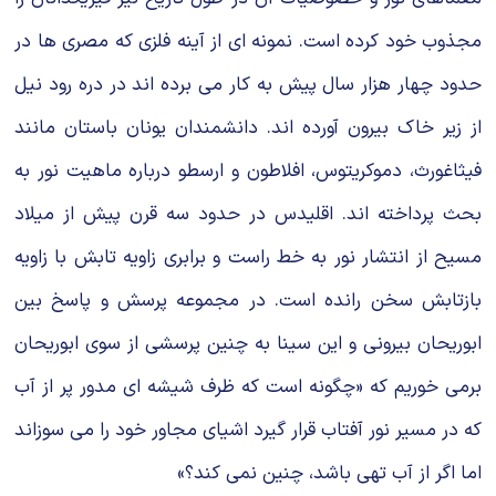
مجذوب خود کرده است. نمونه اى از آینه فلزى که مصرى ها در
حدود چهار هزار سال پیش به کار مى برده اند در دره رود نیل
از زیر خاک بیرون آورده اند. دانشمندان یونان باستان مانند
فیثاغورث، دموکریتوس، افلاطون و ارسطو درباره ماهیت نور به
بحث پرداخته اند. اقلیدس در حدود سه قرن پیش از میلاد
مسیح از انتشار نور به خط راست و برابرى زاویه تابش با زاویه
بازتابش سخن رانده است. در مجموعه پرسش و پاسخ بین
ابوریحان بیرونى و این سینا به چنین پرسشى از سوى ابوریحان
برمى خوریم که «چگونه است که ظرف شیشه اى مدور پر از آب
که در مسیر نور آفتاب قرار گیرد اشیاى مجاور خود را مى سوزاند
اما اگر از آب تهى باشد، چنین نمى کند؟»