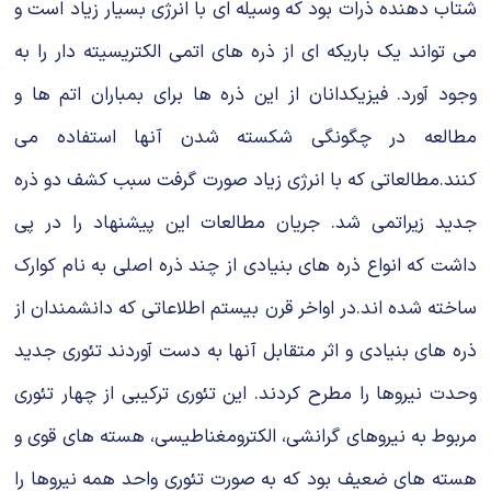
شتاب دهنده ذرات بود که وسیله اى با انرژى بسیار زیاد است و
مى تواند یک باریکه اى از ذره هاى اتمى الکتریسیته دار را به
وجود آورد. فیزیکدانان از این ذره ها براى بمباران اتم ها و
مطالعه در چگونگى شکسته شدن آنها استفاده مى
کنند.مطالعاتى که با انرژى زیاد صورت گرفت سبب کشف دو ذره
جدید زیراتمى شد. جریان مطالعات این پیشنهاد را در پى
داشت که انواع ذره هاى بنیادى از چند ذره اصلى به نام کوارک
ساخته شده اند.در اواخر قرن بیستم اطلاعاتى که دانشمندان از
ذره هاى بنیادى و اثر متقابل آنها به دست آوردند تئورى جدید
وحدت نیروها را مطرح کردند. این تئورى ترکیبى از چهار تئورى
مربوط به نیروهاى گرانشى، الکترومغناطیسى، هسته هاى قوى و
هسته هاى ضعیف بود که به صورت تئورى واحد همه نیروها را