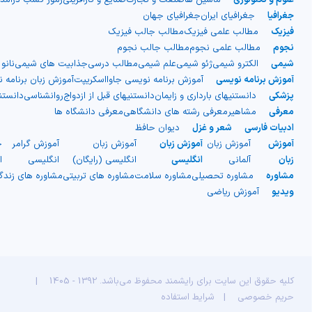
جغرافیا
جغرافیای ایران
جغرافیای جهان
فیزیک
مطالب علمی فیزیک
مطالب جالب فیزیک
نجوم
مطالب علمی نجوم
مطالب جالب نجوم
شیمی
الکترو شیمی
ژئو شیمی
علم شیمی
مطالب درسی
جذابیت های شیمی
نانو
آموزش برنامه نویسی
آموزش برنامه نویسی جاوااسکریپت
آموزش زبان برنامه 
پزشکی
دانستنیهای بارداری و زایمان
دانستنیهای قبل از ازدواج
روانشناسی
دانست
معرفی
مشاهیر
معرفی رشته های دانشگاهی
معرفی دانشگاه ها
ادبیات فارسی
شعر و غزل
دیوان حافظ
آموزش
آموزش زبان
آموزش زبان
آموزش زبان
آموزش گرامر
ج
زبان
آلمانی
انگلیسی
انگلیسی (رایگان)
انگلیسی
ا
مشاوره
مشاوره تحصیلی
مشاوره سلامت
مشاوره های تربیتی
مشاوره های زند
ویدیو
آموزش ریاضی
کلیه حقوق این سایت برای رایشمند محفوظ می‌باشد. 1392 - 1405
|
حریم خصوصی
|
شرایط استفاده