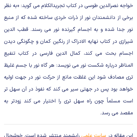
خواجه نصرالدین طوسى در کتاب تجریدالکلام مى گوید: «به نظر
برخى از دانشمندان نور از ذرات خردى ساخته شده که از منبع
نور جدا شده و به اجسام گیرنده نور مى رسند. قطب الدین
شیرازى در کتاب نهایه الادراک از رنگین کمان و چگونگى دیدن
اجسام بحث مى کند، کمال الدین فارسى در کتاب تنفیع
المناظر درباره شکست نور مى نویسد: هر گاه نور با جسم غلیظ
ترى مصادف شود این غلظت مانع از حرکت نور در جهت اولیه
خواهد بود پس در جهتى سیر مى کند که نفوذ در آن سهل تر
است مسلماً چون راه سهل ترى را اختیار مى کند زودتر به
مقصد مى رسد.
این مقاله در
سایت علمی
رایشمند منتشر شده است. خوشحال