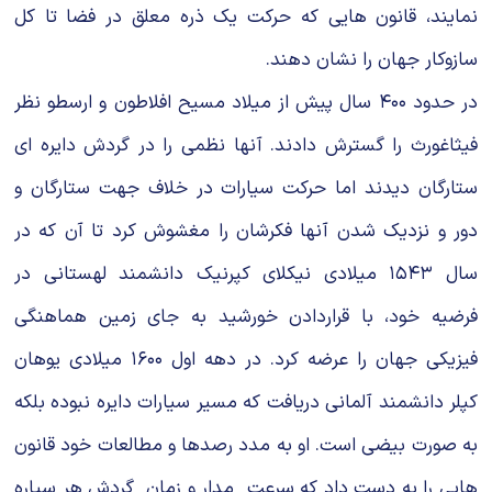
نمایند، قانون هایى که حرکت یک ذره معلق در فضا تا کل
سازوکار جهان را نشان دهند.
در حدود ۴۰۰ سال پیش از میلاد مسیح افلاطون و ارسطو نظر
فیثاغورث را گسترش دادند. آنها نظمى را در گردش دایره اى
ستارگان دیدند اما حرکت سیارات در خلاف جهت ستارگان و
دور و نزدیک شدن آنها فکرشان را مغشوش کرد تا آن که در
سال ۱۵۴۳ میلادى نیکلاى کپرنیک دانشمند لهستانى در
فرضیه خود، با قراردادن خورشید به جاى زمین هماهنگى
فیزیکى جهان را عرضه کرد. در دهه اول ۱۶۰۰ میلادى یوهان
کپلر دانشمند آلمانى دریافت که مسیر سیارات دایره نبوده بلکه
به صورت بیضى است. او به مدد رصدها و مطالعات خود قانون
هایى را به دست داد که سرعت مدار و زمان گردش هر سیاره