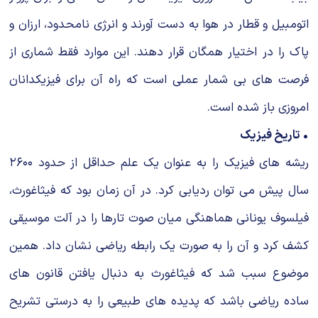
اتومبیل و قطار در هوا به دست آورند و انرژى نامحدود، ارزان و
پاک را در اختیار همگان قرار دهند. این موارد فقط شمارى از
فرصت هاى بى شمار عملى است که راه آن براى فیزیکدانان
امروزى باز شده است.
• تاریخ فیزیک
ریشه هاى فیزیک را به عنوان یک علم حداقل از حدود ۲۶۰۰
سال پیش مى توان ردیابى کرد. در آن زمان بود که فیثاغورث،
فیلسوف یونانى هماهنگى میان صوت تارها را در آلت موسیقى
کشف کرد و آن را به صورت یک رابطه ریاضى نشان داد. همین
موضوع سبب شد که فیثاغورث به دنبال یافتن قانون هاى
ساده ریاضى باشد که پدیده هاى طبیعى را به درستى تشریح