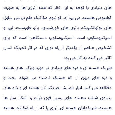
هاى بنیادى با توجه به این نظر که همه انرژى ها به صورت
کوانتومى هستند مى پردازد. کوانتوم مکانیک علم بررسى سلول
هاى فوتوالکتریک، باترى هاى خورشیدى، پرتو فلورسنت، لیزر و
اسپکتروسکوپ است. اسپکتروسکوپ دستگاهى است که براى
تشخیص عناصر از یکدیگر از راه نورى که در اثر تحریک شدن
تاثیر مى کنند به کار مى رود.
فیزیک هسته اى و ذره هاى بنیادى در مورد ویژگى هاى هسته
و ذره هاى درون آن که هستک نامیده مى شوند بحث و
مطالعه مى کند. ابزار آزمایش فیزیکدانان هسته اى و ذره هاى
بنیادى شتاب دهنده هاى بسیار قوى ذرات و آشکار ساز ها
هستند. فیزیکدانان هسته اى انرژى را که از راه شکافت هسته