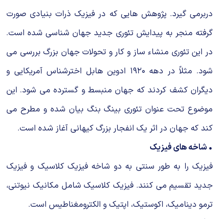
دربرمى گیرد. پژوهش هایى که در فیزیک ذرات بنیادى صورت
گرفته منجر به پیدایش تئورى جدید جهان شناسى شده است.
در این تئورى منشاء ساز و کار و تحولات جهان بزرگ بررسى مى
شود. مثلاً در دهه ۱۹۲۰ ادوین هابل اخترشناس آمریکایى و
دیگران کشف کردند که جهان منبسط و گسترده مى شود. این
موضوع تحت عنوان تئورى بینگ بنگ بیان شده و مطرح مى
کند که جهان در اثر یک انفجار بزرگ کیهانى آغاز شده است.
• شاخه هاى فیزیک
فیزیک را به طور سنتى به دو شاخه فیزیک کلاسیک و فیزیک
جدید تقسیم مى کنند. فیزیک کلاسیک شامل مکانیک نیوتنى،
ترمو دینامیک، اکوستیک، اپتیک و الکترومغناطیس است.