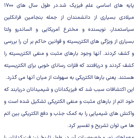
پایه هاى اساسى علم فیزیک شد.در طول سال هاى ۱۷۰۰
میلادى بسیارى از دانشمندان از جمله بنجامین فرانکلین
سیاستمدار، نویسنده و مخترع آمریکایى و الساندرو ولتا
بسیارى از ویژگى هاى الکتریسیته و قوانین حاکم بر آن را بررسى
و کشف کردند. آنها وجود بارهاى مثبت و منفى الکتریسیته را
کشف کردند و دریافتند که فلزات رساناى خوبى براى الکتریسیته
هستند. یعنى بارها الکتریکى به سهولت از میان آنها مى گذرد.
این اکتشافات سبب شد که فیزیکدانان و شیمیدانان دریابند که
خود اتم از بارهاى مثبت و منفى الکتریکى تشکیل شده است و
واکنش هاى شیمیایى را به کمک جذب و دفع الکتریکى بین اتم
ها مى توان تشریح و تفسیر کرد.
معماهاى نور و خصوصیات آن در طول تاریخ نیز فیزیکدانان را