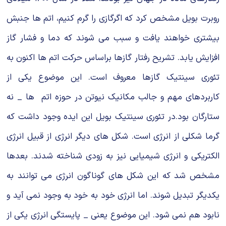
روبرت بویل مشخص کرد که اگرگازى را گرم کنیم، اتم ها جنبش
بیشترى خواهند یافت و سبب مى شوند که دما و فشار گاز
افزایش یابد. تشریح رفتار گازها براساس حرکت اتم ها اکنون به
تئورى سینتیک گازها معروف است. این موضوع یکى از
کاربردهاى مهم و جالب مکانیک نیوتن در حوزه اتم ها _ نه
ستارگان بود.در تئورى سینتیک بویل این ایده وجود داشت که
گرما شکلى از انرژى است. شکل هاى دیگر انرژى از قبیل انرژى
الکتریکى و انرژى شیمیایى نیز به زودى شناخته شدند. بعدها
مشخص شد که این شکل هاى گوناگون انرژى مى توانند به
یکدیگر تبدیل شوند. اما انرژى خود به خود به وجود نمى آید و
نابود هم نمى شود. این موضوع یعنى _ پایستگى انرژى یکى از