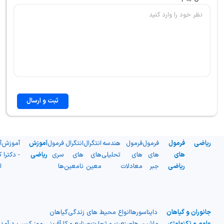
ثبت و ارسال
ریاضی
فرمول
فرمول
فرمول
هندسه
انتگرال
انتگرال
فرمول
آموزش
آموزش
آ
های
های
های
تحلیلی
های
های
سری
ریاضی
- دکترا
ک
ریاضی
جبر
معادلات
معین
نامعین
ها
ا
جانوران و گیاهان
دایناسورها
انواع محیط های زندگی
گیاهان
علوم و تکنولوژی
ماشین ها
صنعت و تجارت
صنایع و کارآفرینی
رموز کسب درآمد