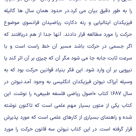
را به طور دقیق بیان مى کرد.در حدود همان سال ها گالیله
فیزیکدان ایتالیایى و رنه دکارت ریاضیدان فرانسوى موضوع
حرکت را مورد مطالعه قرار دادند. آنها جدا از هم دریافتند که
اگر جسمى در حرکت باشد مسیر آن خط راست است و با
سرعت ثابت جابه جا مى شود مگر آن که چیزى بر آن اثر کند یا
نیرویى بر آن وارد شود. این فکر بنیاد قوانین حرکت بود که به
وسیله آیزاک نیوتن فیزیکدان انگلیسى به وجود آمد.نیوتن در
سال ۱۶۸۷ کتاب «اصول ریاضى فلسفه طبیعى» را نوشت. این
کتاب یکى از متون بسیار مهم علمى است که تاکنون نوشته
شده و راهنماى بسیارى از کارهاى علمى است که مورد پذیرش
قرار گرفته است. در این کتاب نیوتن سه قانون حرکت را مورد