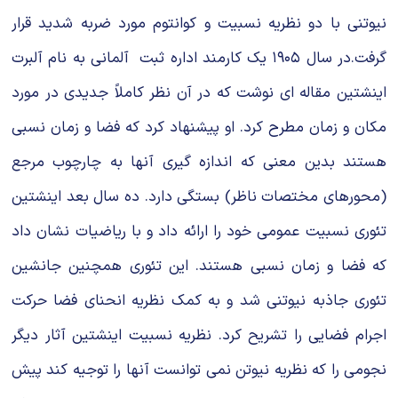
نیوتنى با دو نظریه نسبیت و کوانتوم مورد ضربه شدید قرار
گرفت.در سال ۱۹۰۵ یک کارمند اداره ثبت آلمانى به نام آلبرت
اینشتین مقاله اى نوشت که در آن نظر کاملاً جدیدى در مورد
مکان و زمان مطرح کرد. او پیشنهاد کرد که فضا و زمان نسبى
هستند بدین معنى که اندازه گیرى آنها به چارچوب مرجع
(محورهاى مختصات ناظر) بستگى دارد. ده سال بعد اینشتین
تئورى نسبیت عمومى خود را ارائه داد و با ریاضیات نشان داد
که فضا و زمان نسبى هستند. این تئورى همچنین جانشین
تئورى جاذبه نیوتنى شد و به کمک نظریه انحناى فضا حرکت
اجرام فضایى را تشریح کرد. نظریه نسبیت اینشتین آثار دیگر
نجومى را که نظریه نیوتن نمى توانست آنها را توجیه کند پیش