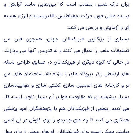
براى درک همین مطالب است که نیروهایى مانند گرانش و
پدیده هایى چون حرکت، مغناطیس، الکتریسیته و انرژى هسته
اى را آزمایش و بررسى مى کنند.
بسیارى از بزرگترین فیزیکدانان جهان، همچون فین من
تحقیقات علمى را دنبال مى کنند و به تدریس آنها مى پردازند.
در حالى که گروه دیگرى از فیزیکدانان در صنایع، طراحى شبکه
هاى ارتباطى برتر، نیروگاه هاى با بازده بالا، ساختمان هاى امن
تر و کارخانه هاى اتومبیل سازى، کشتى سازى و هواپیماسازى
بسیار پیشرفته اى که مقاومت هوا بر آن بسیار ناچیز است، کار
مى کنند. بعضى از فیزیکدانان هم با پژوهشگران امور پزشکى
همکارى مى کنند تا راه هاى جدیدى را براى کاوش در تن آدمى
بیابند. ممکن است روزى فیزیکدانان راه هاى عملى را براى پرواز