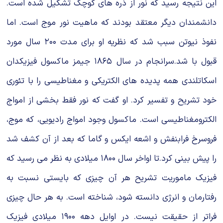
این نتیجه رسید که نور از ذره هاى کوچک تشکیل شده است.
دانشمندان دیگر معتقد بودند که ماهیت نور موج است. اما
نفوذ نیوتن سبب شد که نظریه او براى مدت ۲۰۰ سال مورد
قبول با شد.سرانجام در سال ۱۸۶۵ جیمز ماکسول فیزیکدان
اسکاتلندى همه پدیده هاى الکتریکى و مغناطیسى را با تئورى
خود تشریح و تفسیر کرد. او گفت که نور فقط بخشى از امواج
الکترومغناطیسى است. ماکسول وجود امواج رادیویى، که موج،
فروسرخ فرابنفش و اشعه ایکس و گاما که بعد از آن کشف شد
را پیش بینى کرد.تا اواخر سال ۱۸۰۰ میلادى به نظر مى رسید که
فیزیک ماموریت تشریح هر آن چیزى که بایستى نسبت به
رفتارمان و انرژى دانسته شود، شناخته است. به هر حال چیزى
فراتر از حقیقت نیست. در اوایل دهه ۱۹۰۰ میلادى فیزیک