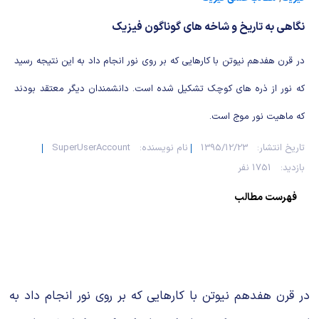
شیمی آلی
دندانپزشکی
رویدادهای ریاضی (کنفرانس و سمینارهای ریاضی)
نگاهى به تاریخ و شاخه هاى گوناگون فیزیک
روانپزشکی
صلاح های شیمیایی
در قرن هفدهم نیوتن با کارهایى که بر روى نور انجام داد به این نتیجه رسید
طب سنتی
مطالب جالب شیمی
که نور از ذره هاى کوچک تشکیل شده است. دانشمندان دیگر معتقد بودند
گیاهان دارویی
بمب های شیمیایی
که ماهیت نور موج است.
شیمی عمومی
تاریخ انتشار:
1395/12/23
نام نویسنده:
SuperUserAccount
بازدید:
1751 نفر
شیمی سبز
فهرست مطالب
در قرن هفدهم نیوتن با کارهایى که بر روى نور انجام داد به