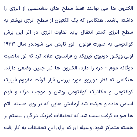
الکترون ها مى توانند فقط سطح هاى مشخصى از انرژى را
داشته باشند. هنگامى که یک الکترون از سطح انرژى بیشتر به
سطح انرژى کمتر انتقال یابد تفاوت انرژى در اثر این پرش
کوانتومى به صورت فوتون نور تابش مى شود.در سال ۱۹۲۳
لویى ویکتور دوبروى فیزیکدان فرانسوى اعلام کرد که نور ماهیت
دوگانه موج - ذره را دارد، الکترون ها نیز چنین وضعى دارند.
هنگامى که نظر دوبروى مورد بررسى قرار گرفت مفهوم فیزیک
کوانتومى و مکانیک کوانتومى روشن و موجب درک و فهم
اساس ماده و حرکت شد.آزمایش هایى که بر روى هسته اتم
ها صورت گرفت سبب شد که تحقیقات فیزیک در قرن بیستم بر
هسته متمرکز شود. وسیله اى که براى این تحقیقات به کار رفت