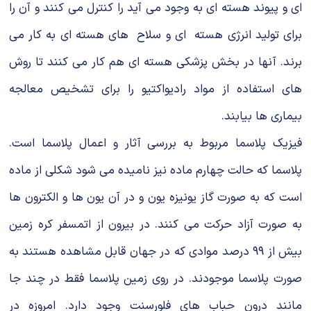
اى و پیوند هسته اى به وجود مى آید را کنترل مى کنند و آن را
براى تولید انرژى هسته اى و سلاح هاى هسته اى به کار مى
برند. آنها در بخش پزشکى هسته اى هم کار مى کنند تا روش
هاى استفاده از مواد رادیواکتیو را براى تشخیص معالجه
بیمارى ها بیابند.
فیزیک پلاسما مربوط به بررسى آثار و اعمال پلاسما است.
پلاسما که حالت چهارم ماده نیز نامیده مى شود شکلى از ماده
است که به صورت گاز یونیزه یون و در آن یون ها و الکترون ها
به صورت آزاد حرکت مى کنند. در بیرون از اتمسفر کره زمین
بیش از ۹۹ درصد موادى که در جهان قابل مشاهده هستند به
صورت پلاسما موجودند. در روى زمین پلاسما فقط در چند جا
مانند درون حباب هاى فلورسنت وجود دارد. امروزه در