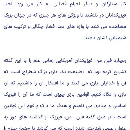
کار ستارگان و دیگر اجرام فضایى به کار مى رود. اختر
فیزیکدانان در تلاشند تا ویژگى هاى هر چیزى که در جهان بزرگ
مشاهده مى کنند با واژه هاى دما، فشار چگالى و ترکیب هاى
شیمیایى نشان دهند.
ریچارد فین من، فیزیکدان آمریکایى زمانى علم را با این گفته
تشریح کرده بود که: «طبیعت یک بازى بزرگ شطرنج است که
آن را خدایان بازى مى کنند و ما افتخار آن را داشتیم که آن
بازى را نگاه کنیم. قوانین بازى چیزى است که ما آن را فیزیک
اساسى و مبادى مى نامیم و هدف ما درک و فهم این قوانین
است.» بر طبق گفته فین من، فیزیک از گذشته هاى دور به
عنوان علمى شناخته شده است که مى کوشد تا «همه چیز» را