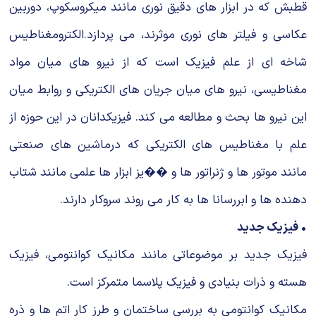
قطبش که در ابزار هاى دقیق نورى مانند میکروسکوپ، دوربین
عکاسى و فیلتر هاى نورى موثرند، مى پردازد.الکترومغناطیس
شاخه اى از علم فیزیک است که از نیرو هاى میان مواد
مغناطیسى، نیرو هاى میان جریان هاى الکتریکى و روابط میان
این نیرو ها بحث و مطالعه مى کند. فیزیکدانان در این حوزه از
علم با مغناطیس هاى الکتریکى که درماشین هاى صنعتى
مانند موتور ها و ژنراتور ها و ��یز ابزار ها علمى مانند شتاب
دهنده ها و ابررسانا ها به کار مى روند سروکار دارند.
• فیزیک جدید
فیزیک جدید بر موضوعاتى مانند مکانیک کوانتومى، فیزیک
هسته و ذرات بنیادى و فیزیک پلاسما متمرکز است.
مکانیک کوانتومى به بررسى ساختمان و طرز کار اتم ها و ذره