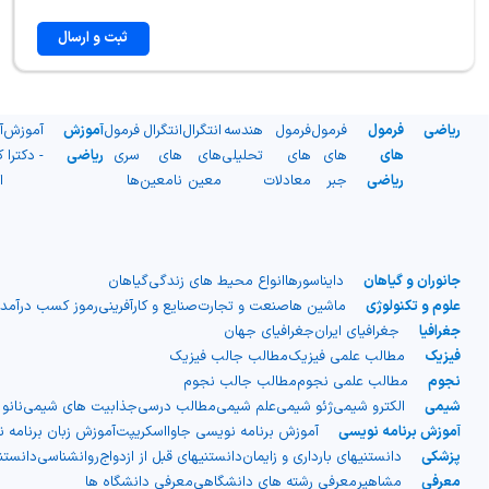
ثبت و ارسال
ریاضی
فرمول
فرمول
فرمول
هندسه
انتگرال
انتگرال
فرمول
آموزش
آموزش
آ
های
های
های
تحلیلی
های
های
سری
ریاضی
- دکترا
ک
ریاضی
جبر
معادلات
معین
نامعین
ها
ا
جانوران و گیاهان
دایناسورها
انواع محیط های زندگی
گیاهان
علوم و تکنولوژی
ماشین ها
صنعت و تجارت
صنایع و کارآفرینی
رموز کسب درآمد
جغرافیا
جغرافیای ایران
جغرافیای جهان
فیزیک
مطالب علمی فیزیک
مطالب جالب فیزیک
نجوم
مطالب علمی نجوم
مطالب جالب نجوم
شیمی
الکترو شیمی
ژئو شیمی
علم شیمی
مطالب درسی
جذابیت های شیمی
نانو
آموزش برنامه نویسی
آموزش برنامه نویسی جاوااسکریپت
آموزش زبان برنامه 
پزشکی
دانستنیهای بارداری و زایمان
دانستنیهای قبل از ازدواج
روانشناسی
دانست
معرفی
مشاهیر
معرفی رشته های دانشگاهی
معرفی دانشگاه ها