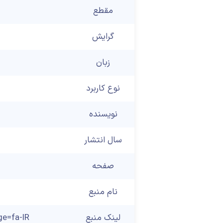
مقطع
گرایش
زبان
نوع کاربرد
نویسنده
سال انتشار
صفحه
نام منبع
لینک منبع
ge=fa-IR