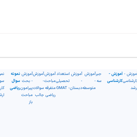
موزش -
آموزش -
جبر
آموزش
آموزش
استعداد
آموزش
آموزش
آموزش
نمونه
نمو
ارشناسی
کارشناسی
سه
-
-
تحصیلی
مباحث
-
- بحث
سوال
سو
رشد
متوسطه
دبستان
- GMAT
متفرقه
سوالات
پیرامون
ریاضی
کار
ریاضی
جالب
مباحث
ارش
باز