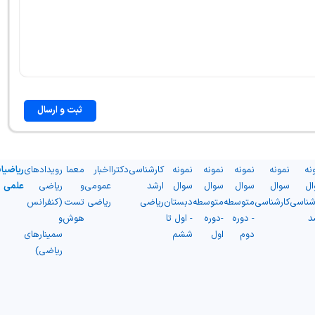
ثبت و ارسال
نه
نمونه
نمونه
نمونه
نمونه
کارشناسی
دکترا
اخبار
معما
رویدادهای
ریاضیا
ال
سوال
سوال
سوال
سوال
ارشد
عمومی
و
ریاضی
علمی
شناسی
کارشناسی
متوسطه
متوسطه
دبستان
ریاضی
ریاضی
تست
(کنفرانس
د
- دوره
-دوره
- اول تا
هوش
و
دوم
اول
ششم
سمینارهای
ریاضی)