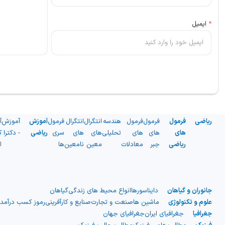
*
ایمیل
ریاضی
فرمول
فرمول
فرمول
هندسه
انتگرال
انتگرال
فرمول
آموزش
آموزش
آ
های
های
های
تحلیلی
های
های
سری
ریاضی
- دکترا
ک
ریاضی
جبر
معادلات
معین
نامعین
ها
ا
جانوران و گیاهان
دایناسورها
انواع محیط های زندگی
گیاهان
علوم و تکنولوژی
ماشین ها
صنعت و تجارت
صنایع و کارآفرینی
رموز کسب درآمد
جغرافیا
جغرافیای ایران
جغرافیای جهان