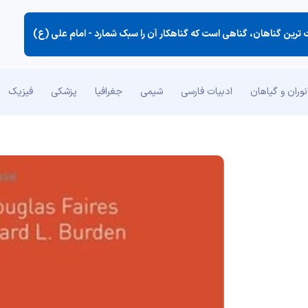
رین گناهان، گناهی است كه گناهكار آن را سبك شمارد -
امام علی (ع)
وران و گیاهان
ادبیات فارسی
شیمی
جغرافیا
پزشکی
فیزیک