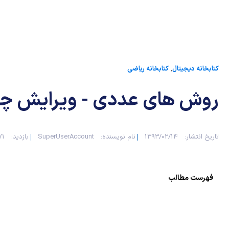
کتابخانه دیجیتال
,
کتابخانه ریاضی
روش های عددی - ویرایش چه
تاریخ انتشار:
1393/02/14
نام نویسنده:
SuperUserAccount
بازدید:
171
فهرست مطالب