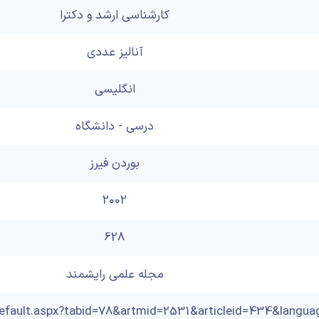
کارشناسی ارشد و دکترا
آنالیز عددی
انگلیسی
درسی - دانشگاه
بوردن فیرز
2002
628
مجله علمی رایشمند
Default.aspx?tabid=78&artmid=2531&articleid=434&langua