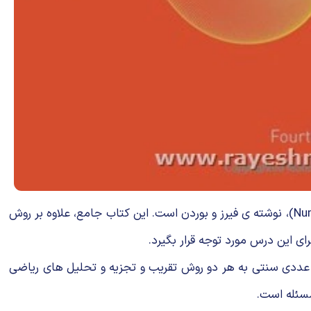
یکی از کتابهای مرجع مفید برای درس محاسبات عددی پیشرفته دوره ی کارشناسی ارشد، کتاب روش های عددی (Numerical Methods)، نوشته ی فیرز و بوردن است. این کتاب جامع، علاوه بر روش
این درس مورد توجه قرار بگیرد.
ز عددی سنتی به هر دو روش تقریب و تجزیه و تحلیل های ریاضی
مسئله است.