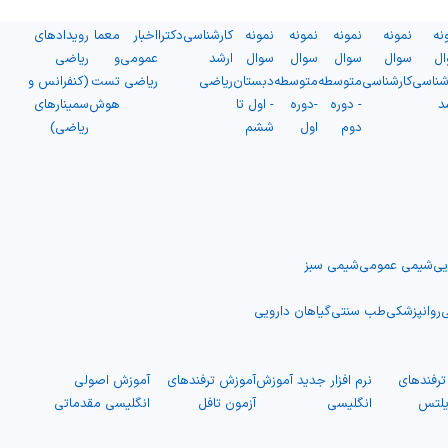
نه
نمونه
نمونه
نمونه
نمونه
کارشناسی
دکترا
اخبار
معما
رویدادهای
ال
سوال
سوال
سوال
سوال
ارشد
عمومی
و
ریاضی
شناسی
کارشناسی
متوسطه
متوسطه
دبستان
ریاضی
ریاضی
تست
(کنفرانس و
د
- دوره
-دوره
- اول تا
هوش
سمینارهای
دوم
اول
ششم
ریاضی)
یی
شیمی عمومی
شیمی سبز
ی
روانپزشکی
طب سنتی
گیاهان دارویی
رفندهای
نرم افزار جدید آموزش
آموزش ترفندهای
آموزش اصولی
یلتس
انگلیسی
آزمون تافل
انگلیسی مقدماتی