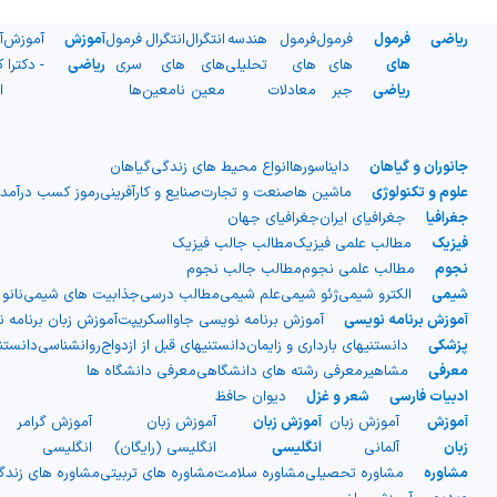
ریاضی
فرمول
فرمول
فرمول
هندسه
انتگرال
انتگرال
فرمول
آموزش
آموزش
آ
های
های
های
تحلیلی
های
های
سری
ریاضی
- دکترا
ک
ریاضی
جبر
معادلات
معین
نامعین
ها
ا
جانوران و گیاهان
دایناسورها
انواع محیط های زندگی
گیاهان
علوم و تکنولوژی
ماشین ها
صنعت و تجارت
صنایع و کارآفرینی
رموز کسب درآمد
جغرافیا
جغرافیای ایران
جغرافیای جهان
فیزیک
مطالب علمی فیزیک
مطالب جالب فیزیک
نجوم
مطالب علمی نجوم
مطالب جالب نجوم
شیمی
الکترو شیمی
ژئو شیمی
علم شیمی
مطالب درسی
جذابیت های شیمی
نانو
آموزش برنامه نویسی
آموزش برنامه نویسی جاوااسکریپت
آموزش زبان برنامه 
پزشکی
دانستنیهای بارداری و زایمان
دانستنیهای قبل از ازدواج
روانشناسی
دانست
معرفی
مشاهیر
معرفی رشته های دانشگاهی
معرفی دانشگاه ها
ادبیات فارسی
شعر و غزل
دیوان حافظ
آموزش
آموزش زبان
آموزش زبان
آموزش زبان
آموزش گرامر
ج
زبان
آلمانی
انگلیسی
انگلیسی (رایگان)
انگلیسی
ا
مشاوره
مشاوره تحصیلی
مشاوره سلامت
مشاوره های تربیتی
مشاوره های زند