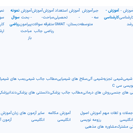
موزش -
آموزش -
جبر
آموزش
آموزش
استعداد
آموزش
آموزش
آموزش
نمونه
نمو
ارشناسی
کارشناسی
سه
-
-
تحصیلی
مباحث
-
- بحث
سوال
سو
رشد
متوسطه
دبستان
- GMAT
متفرقه
سوالات
پیرامون
ریاضی
کار
ریاضی
جالب
مباحث
ارش
باز
 شیمی
شیمی تجزیه
شیمی آلی
سلاح های شیمیایی
مطالب جالب شیمی
بمب های شیمیا
نویسی سی C
نی های جنسی
روش های درمانی
مطالب جالب پزشکی
دانستنی های پزشکی
دندانپزشک
ملات و لغات مهم
آموزش اصول
آموزش مکالمه
سایر آزمون های زبان
آموزش ت
نگلیسی
رزومه نویسی
انگلیسی
انگلیسی
آزمون آ
گی مشترک
مشاوره های مذهبی