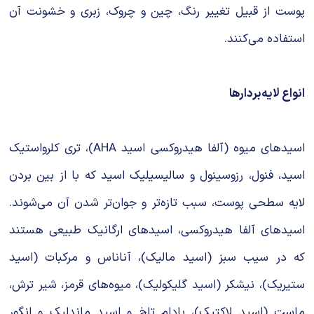
پوست از قبیل تغییر رنگ، چین و چروک، زبری و خشونت آن
استفاده می‌کنند.
انواع لایه‌بردارها
اسیدهای میوه (آلفا هیدروکسی اسید AHA)، تری کلرواستیک
اسید، فنول، رزوسینول و سالیسیلیک اسید که با از بین بردن
لایه سطحی پوست، سبب تازه‌تر و جوان‌تر شدن آن می‌شوند.
اسیدهای آلفا هیدروکسی، اسیدهای ارگانیک طبیعی هستند
که در سیب سبز (اسید مالیک)، آناناس و مرکبات (اسید
ستیریک)، نیشکر (اسید گلیکولیک)، میوه‌های قرمز، شیر ترش،
ماست (اسید لاکتیک)، بادام تلخ و اسید ماندلیک و انگور