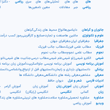
های
های
های
تحلیلی
های
های
سری
ریاضی
- دکترا
ک
ریاضی
جبر
معادلات
معین
نامعین
ها
ا
جانوران و گیاهان
دایناسورها
انواع محیط های زندگی
گیاهان
علوم و تکنولوژی
ماشین ها
صنعت و تجارت
صنایع و کارآفرینی
رموز کسب درآمد
جغرافیا
جغرافیای ایران
جغرافیای جهان
فیزیک
مطالب علمی فیزیک
مطالب جالب فیزیک
نجوم
مطالب علمی نجوم
مطالب جالب نجوم
شیمی
الکترو شیمی
ژئو شیمی
علم شیمی
مطالب درسی
جذابیت های شیمی
نانو
آموزش برنامه نویسی
آموزش برنامه نویسی جاوااسکریپت
آموزش زبان برنامه 
پزشکی
دانستنیهای بارداری و زایمان
دانستنیهای قبل از ازدواج
روانشناسی
دانست
معرفی
مشاهیر
معرفی رشته های دانشگاهی
معرفی دانشگاه ها
ادبیات فارسی
شعر و غزل
دیوان حافظ
آموزش
آموزش زبان
آموزش زبان
آموزش زبان
آموزش گرامر
ج
زبان
آلمانی
انگلیسی
انگلیسی (رایگان)
انگلیسی
ا
مشاوره
مشاوره تحصیلی
مشاوره سلامت
مشاوره های تربیتی
مشاوره های زند
ویدیو
آموزش ریاضی