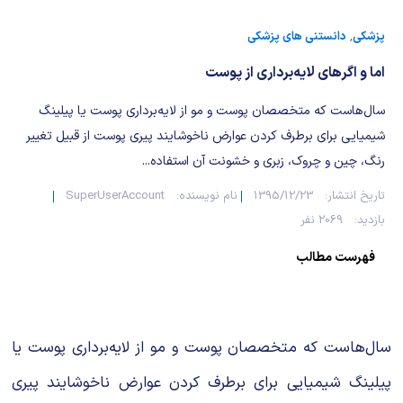
شیمی آلی
دندانپزشکی
رویدادهای ریاضی (کنفرانس و سمینارهای ریاضی)
پزشکی
,
دانستنی های پزشکی
روانپزشکی
صلاح های شیمیایی
اما و اگر‌های لایه‌برداری از پوست
طب سنتی
مطالب جالب شیمی
سال‌هاست که متخصصان پوست و مو از لایه‌برداری پوست یا پیلینگ
شیمیایی برای برطرف کردن عوارض ناخوشایند پیری پوست از قبیل تغییر
گیاهان دارویی
بمب های شیمیایی
رنگ، چین و چروک، زبری و خشونت آن استفاده...
شیمی عمومی
تاریخ انتشار:
1395/12/23
نام نویسنده:
SuperUserAccount
بازدید:
2069 نفر
شیمی سبز
فهرست مطالب
سال‌هاست که متخصصان پوست و مو از لایه‌برداری پوست یا
پیلینگ شیمیایی برای برطرف کردن عوارض ناخوشایند پیری