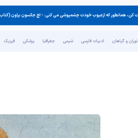
ت كن، همانطور كه ازعیوب خودت چشمپوشی می كنی. -
اچ جکسون براون (کتاب نکته‌ها
وران و گیاهان
ادبیات فارسی
شیمی
جغرافیا
پزشکی
فیزیک