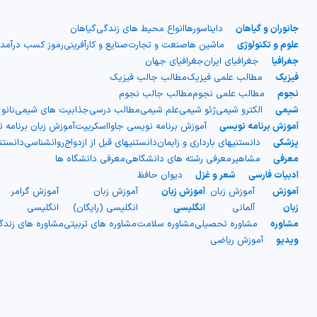
جانوران و گیاهان
دایناسورها
انواع محیط های زندگی
گیاهان
علوم و تکنولوژی
ماشین ها
صنعت و تجارت
صنایع و کارآفرینی
رموز کسب درآمد
جغرافیا
جغرافیای ایران
جغرافیای جهان
فیزیک
مطالب علمی فیزیک
مطالب جالب فیزیک
نجوم
مطالب علمی نجوم
مطالب جالب نجوم
شیمی
الکترو شیمی
ژئو شیمی
علم شیمی
مطالب درسی
جذابیت های شیمی
نانو
آموزش برنامه نویسی
آموزش برنامه نویسی جاوااسکریپت
آموزش زبان برنامه 
پزشکی
دانستنیهای بارداری و زایمان
دانستنیهای قبل از ازدواج
روانشناسی
دانست
معرفی
مشاهیر
معرفی رشته های دانشگاهی
معرفی دانشگاه ها
ادبیات فارسی
شعر و غزل
دیوان حافظ
آموزش
آموزش زبان
آموزش زبان
آموزش زبان
آموزش گرامر
ج
زبان
آلمانی
انگلیسی
انگلیسی (رایگان)
انگلیسی
ا
مشاوره
مشاوره تحصیلی
مشاوره سلامت
مشاوره های تربیتی
مشاوره های زند
ویدیو
آموزش ریاضی