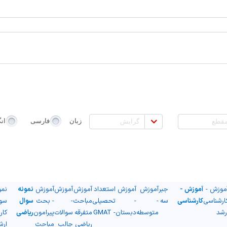
طع
گرایش
زبان
فارسی
ان
موزش -
آموزش -
جبر
آموزش
آموزش
استعداد
آموزش
آموزش
آموزش
نمونه
نمو
ارشناسی
کارشناسی
سه
-
-
تحصیلی
مباحث
-
- بحث
سوال
سو
رشد
متوسطه
دبستان
- GMAT
متفرقه
سوالات
پیرامون
ریاضی
کار
ریاضی
جالب
مباحث
ارش