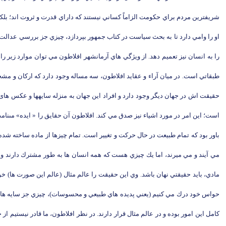
شريفترين مردم براي حكومت الزاماً كساني نيستند كه داراي قدرت و ثروت اند؛ بل
او را وامي دارد تا به بحث سياست در كتاب جمهور بپردازد، چيزي جز بررسي عدالت د
را به انسان نيز تعميم دهد. از ويژگي هاي آرمانشهر افلاطون مي توان موارد زير 
حقيقت‏ اش در جهان ديگر وجود دارد و افراد اين جهان به منزله سايه‏ها و عكس هاى
است؛ اين امر در مورد اشياء نيز صدق مي كند. افلاطون آن حقايق را « ايده» مى‏نام
باور بود كه تمام طبيعت در حال حركت و تغيير است. تمام چيزها از ماده ساخته شده 
مي آيند و مي ميرند، اما يك چيزي هست كه همه انسان ها به طور مشترك دارند و سبب
مادي، بايد حقيقتي نهان باشد. وي اين حقيقت را عالم مثال (عالم اين صورت ها) خوا
حواس خود درك مي كنيم (يعني پديده هاي طبيعي و محسوسات)، چيزي جز سايه هاي اي
كامل اين امور بوده و در عالم مثال قرار دارند. در نظر افلاطون، ما قادر نيستيم 