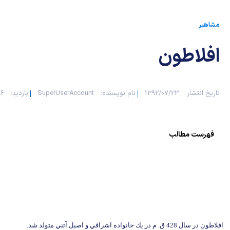
مشاهیر
افلاطون
تاریخ انتشار:
1392/07/23
نام نویسنده:
SuperUserAccount
بازدید:
56
فهرست مطالب
افلاطون در سال 428 ق. م در يك خانواده اشرافي و اصيل آتني متولد شد.