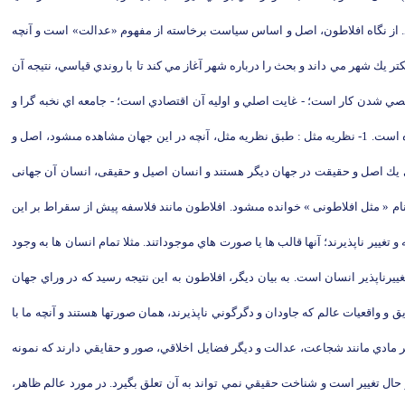
ند. از نگاه افلاطون، اصل و اساس سياست برخاسته از مفهوم «عدالت» است و آنچه
 يك شهر مي داند و بحث را درباره شهر آغاز مي كند تا با روندي قياسي، نتيجه آن
صصي شدن كار است؛ - غايت اصلي و اوليه آن اقتصادي است؛ - جامعه اي نخبه گرا و
طبقاتي است. در ميان آراء و عقايد افلاطون، سه مساله وجود دارد كه اركان و مشخصات اصلى فلسفه وي را تشكيل مى‏دهد، و ارسطو در هر سه مساله با او مخالف بوده است. 1- نظريه مثل : طبق نظريه مثل، آنچه در اين جهان مشاهده مى‏شود، اصل و
اراى يك اصل و حقيقت در جهان ديگر هستند و انسان اصيل و حقيقى، انسان آن جهانى
ام « مثل افلاطونى ‏» خوانده مى‏شود. افلاطون مانند فلاسفه پيش از سقراط بر اين
يير ناپذيرند؛ آنها قالب ها يا صورت هاي موجوداتند. مثلا تمام انسان ها به وجود
يرناپذير انسان است. به بيان ديگر، افلاطون به اين نتيجه رسيد كه در وراي جهان
 و واقعيات عالم كه جاودان و دگرگوني ناپذيرند، همان صورتها هستند و آنچه ما با
 مادي مانند شجاعت، عدالت و ديگر فضايل اخلاقي، صور و حقايقي دارند كه نمونه
ر حال تغيير است و شناخت حقيقي نمي تواند به آن تعلق بگيرد. در مورد عالم ظاهر،