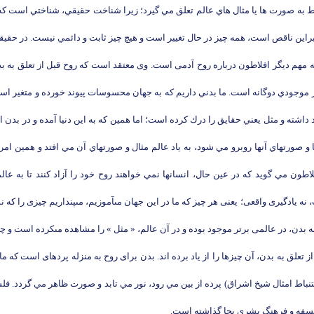
ورت ها يا مثال هاي عالم تعلق مي گيرد؛ زيرا شناخت حقيقي، شناختي است كه عقل ب
براين ناقص است، همه چيز در حال تغيير است و هيچ چيز ثابت و دائمي نيست. در حقيق
ها مي آيند و مي روند و هيچ چيزي پايدار نيست و واقعيت ندارد. 2- نظريه مهم ديگر افلاطون درباره روح آدمى است. وى م
 نيز موجودي دوگانه است. ما بدني داريم كه به جهان محسوسات پيوند خورده و متغير اس
اشته و مثل يعني حقايق را درك كرده است؛ اما همين كه به اين دنيا آمده و در بدن ان
ا و صورتهاي آنها روبرو مي شود، به ياد عالم مثال و صورتهاي آن مي افتد و همين ا
 يادگيرى واقعى؛ يعنى هر چيز كه ما در اين جهان مى‏آموزيم، مى‏پنداريم چيزى را كه نمى
به بدن، در عالمى برتر موجود بوده و در آن عالم، « مثل‏ » را مشاهده مى‏كرده است و چو
پس از تعلق به بدن، آن چيزها را از ياد برده اند. بدن براى روح به منزله پرده‏اى است ك
تنباط امثال شيخ اشراق) پرده از بين مي رود، نور مي تابد و صورت ظاهر مي گردد. 
 فلسفه و فرهنگ بشري بجا گذاشته است.