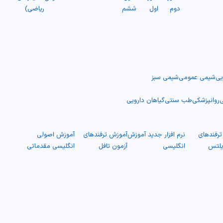
دوم
اول
ششم
ریاضی)
یی
شیمی عمومی
شیمی سبز
ی
روانپزشکی
طب سنتی
گیاهان دارویی
رفندهای
نرم افزار جدید آموزش
آموزش ترفندهای
آموزش اصولی
یلتس
انگلیسی
آزمون تافل
انگلیسی مقدماتی