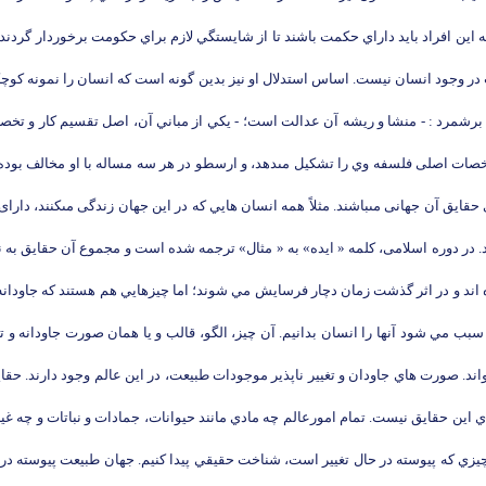
كه اين افراد بايد داراي حكمت باشند تا از شايستگي لازم براي حكومت برخوردار گرد
ر وجود انسان نيست. اساس استدلال او نيز بدين گونه است كه انسان را نمونه كوچكتر
را برشمرد : - منشا و ريشه آن عدالت است؛ - يكي از مباني آن، اصل تقسيم كار و تخ
 حقايق آن جهانى مى‏باشند. مثلاً همه انسان هايي كه در اين جهان زندگى مى‏كنند، د
د. در دوره اسلامى، كلمه « ايده» به « مثال‏» ترجمه شده است و مجموع آن حقايق به ن
اند و در اثر گذشت زمان دچار فرسايش مي شوند؛ اما چيزهايي هم هستند كه جاودانه و تغ
 مي شود آنها را انسان بدانيم. آن چيز، الگو، قالب و يا همان صورت جاودانه و تغي
ند. صورت هاي جاودان و تغيير ناپذير موجودات طبيعت، در اين عالم وجود دارند. حقايق
ن حقايق نيست. تمام امورعالم چه مادي مانند حيوانات، جمادات و نباتات و چه غير
از چيزي كه پيوسته در حال تغيير است، شناخت حقيقي پيدا كنيم. جهان طبيعت پيوسته د