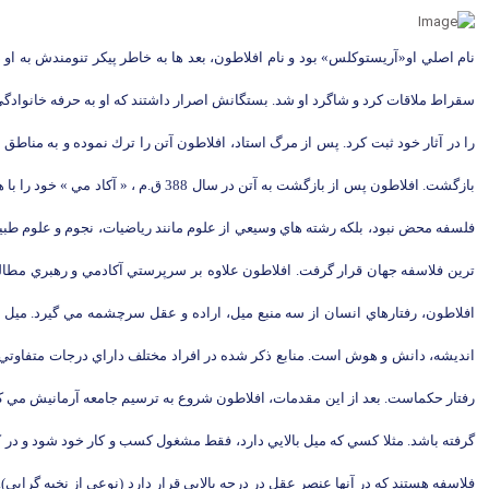
نام اصلي او«آريستوكلس» بود و نام افلاطون، بعد ها به خاطر پيكر تنومندش به او
سقراط ملاقات كرد و شاگرد او شد. بستگانش اصرار داشتند كه او به حرفه خانوادگ
را در آثار خود ثبت كرد. پس از مرگ استاد، افلاطون آتن را ترك نموده و به منا
بازگشت. افلاطون پس از بازگشت به آت
فلسفه محض نبود، بلكه رشته هاي وسيعي از علوم مانند رياضيات، نجوم و علوم طبيعي
ترين فلاسفه جهان قرار گرفت. افلاطون علاوه بر سرپرستي آكادمي و رهبري مطال
افلاطون، رفتارهاي انسان از سه منبع ميل، اراده و عقل سرچشمه مي گيرد. ميل
انديشه، دانش و هوش است. منابع ذكر شده در افراد مختلف داراي درجات متفاوتي ا
رفتار حكماست. بعد از اين مقدمات، افلاطون شروع به ترسيم جامعه آرمانيش مي كند
گرفته باشد. مثلا كسي كه ميل بالايي دارد، فقط مشغول كسب و كار خود شود و در
فلاسفه هستند كه در آنها عنصر عقل در درجه بالايي قرار دارد (نوعي از نخبه گراي