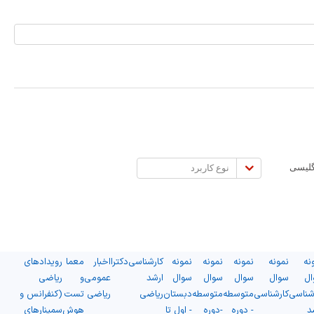
نوع
گلیسی
کاربرد
نه
نمونه
نمونه
نمونه
نمونه
کارشناسی
دکترا
اخبار
معما
رویدادهای
ال
سوال
سوال
سوال
سوال
ارشد
عمومی
و
ریاضی
شناسی
کارشناسی
متوسطه
متوسطه
دبستان
ریاضی
ریاضی
تست
(کنفرانس و
د
- دوره
-دوره
- اول تا
هوش
سمینارهای