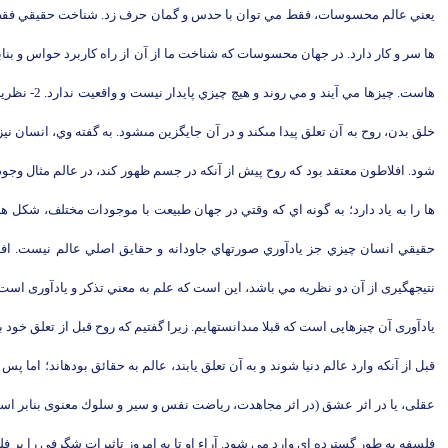
يعني عالم محسوسات، فقط مي توان با حدس و گمان حرف زد. شناخت حقيقي فقط به ص
ها سر و كار دارد. در جهان محسوسات كه شناخت ما از آن از راه كاربرد حواس و بنا
هاست. چيز
خلق بدن، روح به آن تعلق پيدا مى‏كند و در آن جايگزين مى‏شود. به گفته وي، انسان
شود. افلاطون معتقد بود كه روح پيش از آنكه در جسم ظهور كند، در عالم مثال وجود د
ها را به ياد دارد؛ به گونه اي كه وقتي در جهان طبيعت با موجودات مختلف، شكل ه
نتيجه‏گيرى از آن دو نظريه مي باشد، اين است كه علم به معني تذكر و يادآورى است، نه
يادآورى آن چيزهايى است كه قبلا مى‏دانسته‏ايم. زيرا گفتيم كه روح قبل از تعلق خود 
قبل از آنكه وارد عالم دنيا شوند و به آن تعلق يابند، عالم به حقائق بوده‏اند؛ اما 
عقلى، يا در اثر عشق (در اثر مجاهدت، رياضت نفس و سير و سلوك معنوى بنابر اس
فلسفه به طور گسترده اي وارد مي شود. آراء او تا به امروز تاثيرات شگرفي را بر