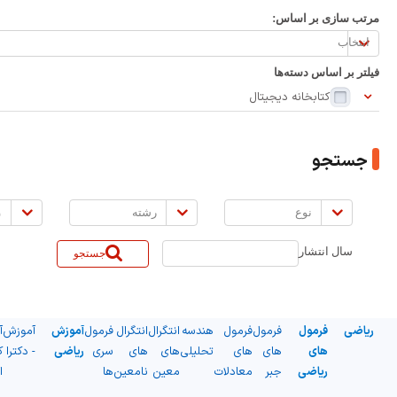
مرتب سازی بر اساس:
مرتب
سازی
فیلتر بر اساس دسته‌ها
بر
کتابخانه دیجیتال
اساس:
جستجو
نوع
رشته
مق
سال انتشار
جستجو
ریاضی
فرمول
فرمول
فرمول
هندسه
انتگرال
انتگرال
فرمول
آموزش
آموزش
آ
های
های
های
تحلیلی
های
های
سری
ریاضی
- دکترا
ک
ریاضی
جبر
معادلات
معین
نامعین
ها
ا