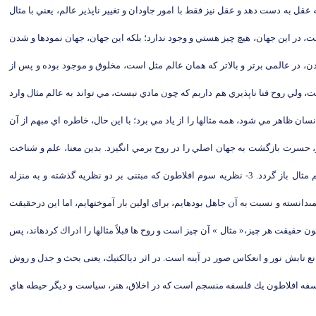
ه دست دهد و عقل نيز فقط با امور جاودان و تغيير ناپذير عالم، يعني با مثال
ت، در اين جهان، هيچ چيز هستي و وجود ندارد؛ بلكه اين جهان، جهان نمودها و شدن
عتقد است كه روح قبل از تعلق به بدن، در عالمى برتر و بالاتر كه همان عالم مثل است، مخلوق و موجود بوده و پس از
ت، ولي روح فنا ناپذيري هم داريم كه چون مادي نيست، مي تواند به عالم مثال وارد
سان ظاهر مي شود، همه مثالها را از ياد مي برد؛ با اين حال، خاطره اي مبهم از آن
مر، حسرت بازگشت به جهان اصلي را در روح برمي انگيزد. بدين معنا، علم و شناخت
حقيقي انسان چيزي جز يادآوري صورتهاي جاودانه و حقايق اصلي عالم نيست. افلاطون مي گويد كه در عين حال، انسانها نمي خواهند روح خود را آزاد كنند تا به عالم مثال باز گردد. 3- نظريه سوم افلاطون كه مبتنى بر دو نظريه گذشته و به منزله
‏دانسته و نسبت به آن جاهل بوده‏ايم، براى اولين بار آموخته‏ايم، اما اين درحقيقت‏
ن حقيقت هر چيز،« مثال‏ » آن چيز است و روح ها قبلاً مثالها را ادراك كرده‏اند، پس
ه مانع تابش نور و انعكاس صور در آينه است. در اثر ديالكتيك، يعنى بحث و جدل و روش
فلسفه افلاطون يك فلسفه منسجم است كه در اخلاق، هنر، سياست و ديگر حيطه هاي