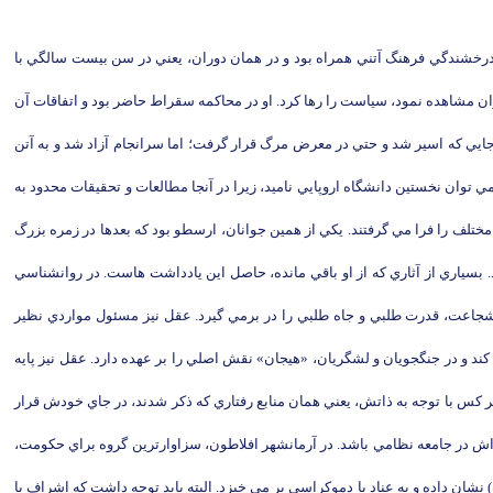
ره درخشندگي فرهنگ آتني همراه بود و در همان دوران، يعني در سن بيست سالگي با
ن مشاهده نمود، سياست را رها كرد. او در محاكمه سقراط حاضر بود و اتفاقات آن
جايي كه اسير شد و حتي در معرض مرگ قرار گرفت؛ اما سرانجام آزاد شد و به آتن
ي افلاطون را به حق مي توان نخستين دانشگاه اروپايي ناميد، زيرا در آنجا مطالعات و تحقيقات محدود به
مختلف را فرا مي گرفتند. يكي از همين جوانان، ارسطو بود كه بعدها در زمره بزرگ
سياري از آثاري كه از او باقي مانده، حاصل اين يادداشت هاست. در روانشناسي
شجاعت، قدرت طلبي و جاه طلبي را در برمي گيرد. عقل نيز مسئول مواردي نظير
د و در جنگجويان و لشگريان، «هيجان» نقش اصلي را بر عهده دارد. عقل نيز پايه
ر كس با توجه به ذاتش، يعني همان منابع رفتاري كه ذكر شدند، در جاي خودش قرار
اش در جامعه نظامي باشد. در آرمانشهر افلاطون، سزاوارترين گروه براي حكومت،
شان داده و به عناد با دموكراسي بر مي خيزد. البته بايد توجه داشت كه اشراف يا