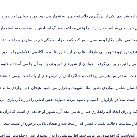
 داده شد. وي يكي از بزرگترين فلاسفه جهان به شمار مي رود. دوره جواني او با دو
ي خود يعني سياست بپردازد، اما وقتي محاكمه و مرگ استادش را به دست سياستمدارا
طق مختلفي نظير مگارا و سيسيل سفر كرد كه خطرات بزرگي هم برايش در برداشت؛ تا 
ن در سال 388 ق.م ، « آكاد مي » خود را با هدف ترويج و تشويق بي طرفانه علم، در اين شهر بنا نمود. آكادم
 را نيز در بر مي گرفت. جوانان از شهرهاي دور و نزديك به آن جا مي آمدند و علوم 
عات، به تدريس هم مي پرداخت و شاگردانش از درس هاي او يادداشت برمي داشتند. ب
 انسان شامل مواردي نظير تملك شهوت و غرايز مي شود. هيجان هم مواردي مانند 
ست. مثلا در بازاريان، كسبه و عموم مردم،«ميل» نقش اصلي را در زندگي بازي مي كن
 و براي ايجاد آن، راهكاري هم ارائه مي دهد. آرمانشهر او جامعه اي است كه درآن ه
 كار سياست دخالت نكند، يا كسي كه از شجاعت و هيجان بالايي برخوردار است، شغل 
ي). اينجاست كه افلاطون نيز مانند سقراط تمايلش را به آريستوكراسي (حكومت اشراف) ن