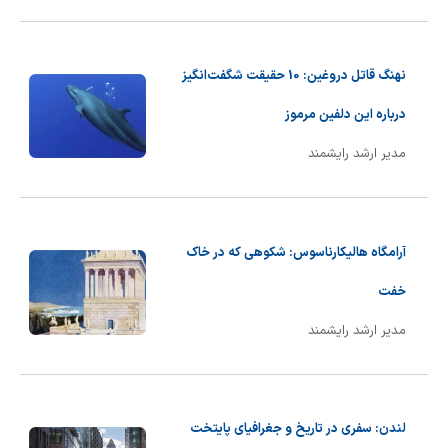
شیمی آلی
دندانپزشکی
رویدادهای ریاضی (کنفرانس و سمینارهای ریاضی)
روانپزشکی
صلاح های شیمیایی
نهنگ قاتل دروغین: 10 حقیقت شگفت‌انگیز
طب سنتی
مطالب جالب شیمی
درباره این دلفین مرموز
مدیر ارشد رایشمند
گیاهان دارویی
بمب های شیمیایی
شیمی عمومی
آرامگاه هالیکارناسوس: شکوهی که در خاک
شیمی سبز
خفت
مدیر ارشد رایشمند
لندن: سفری در تاریخ و جغرافیای پایتخت