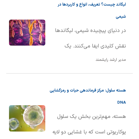
لیگاند چیست؟ تعریف، انواع و کاربردها در
ماده از حالت جامد به حالت مایع
شیمی
تبد��ل می‌شود. این تعریف هم
در دنیای پیچیده شیمی، لیگاندها
برای مواد خالص و هم برای
نقش کلیدی ایفا می‌کنند. یک
محلول‌ها کاربرد دارد.
مدیر ارشد رایشمند
لیگاند، اتم، یون یا مولکولی است که
با اهدای یک یا چند الکترون از طریق
هسته سلول: مرکز فرماندهی حیات و رمزگشایی
پیوند کووالانسی، به یک اتم یا یون
DNA
مرکزی متصل می‌شود. به بیان
هسته، مهم‌ترین بخش یک سلول
ساده‌تر، لیگاندها به عنوان گروه‌های
یوکاریوتی است که با غشایی دو لایه