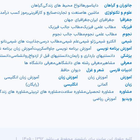
جانوران و گیاهان
دایناسورها
انواع محیط های زندگی
گیاهان
صاف بیرونی و یک لایه میانی
علوم و تکنولوژی
ماشین ها
صنعت و تجارت
صنایع و کارآفرینی
رموز کسب درآمد
جغرافیا
جغرافیای ایران
جغرافیای جهان
دنده‌دار)، اما در واقعیت از دو لایه
فیزیک
مطالب علمی فیزیک
مطالب جالب فیزیک
نجوم
مطالب علمی نجوم
مطالب جالب نجوم
شیمی
الکترو شیمی
ژئو شیمی
علم شیمی
مطالب درسی
جذابیت های شیمی
نانو
مجزا ساخته شده‌اند. نوع دیگری از
آموزش برنامه نویسی
آموزش برنامه نویسی جاوااسکریپت
آموزش زبان برنامه 
پزشکی
دانستنیهای بارداری و زایمان
دانستنیهای قبل از ازدواج
روانشناسی
دانست
پلاستیک موجدار نیز وجود دارد که
معرفی
مشاهیر
معرفی رشته های دانشگاهی
معرفی دانشگاه ها
ادبیات فارسی
شعر و غزل
دیوان حافظ
به صورت ورقه‌های موج‌دار یک لایه
آموزش
آموزش زبان
آموزش زبان
آموزش زبان انگلیسی
زبان
آلمانی
انگلیسی
(رایگان)
است و معمولاً با الیاف شیشه تقویت
مشاوره
مشاوره تحصیلی
مشاوره سلامت
مشاوره های تربیتی
مشاوره های زند
ویدیو
آموزش ریاضی
می‌شود. این نوع بیشتر برای
سقف‌سازی فضاهایی مانند گاراژها و
انباری‌ها استفاده شده و در ساخت
کلیه حقوق این سایت برای رایشمند محفوظ می‌باشد. 1392 - 1405
|