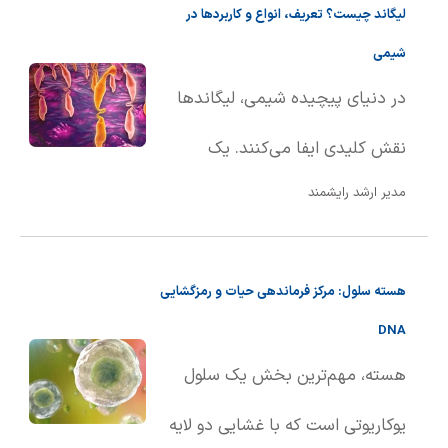
لیگاند چیست؟ تعریف، انواع و کاربردها در
ماده از حالت جامد به حالت مایع
شیمی
تبد��ل می‌شود. این تعریف هم
در دنیای پیچیده شیمی، لیگاندها
برای مواد خالص و هم برای
نقش کلیدی ایفا می‌کنند. یک
محلول‌ها کاربرد دارد.
مدیر ارشد رایشمند
لیگاند، اتم، یون یا مولکولی است که
با اهدای یک یا چند الکترون از طریق
هسته سلول: مرکز فرماندهی حیات و رمزگشایی
پیوند کووالانسی، به یک اتم یا یون
DNA
مرکزی متصل می‌شود. به بیان
هسته، مهم‌ترین بخش یک سلول
ساده‌تر، لیگاندها به عنوان گروه‌های
یوکاریوتی است که با غشایی دو لایه