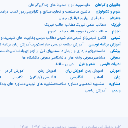
جانوران و گیاهان
دایناسورها
انواع محیط های زندگی
گیاهان
صاف بیرونی و یک لایه میانی
علوم و تکنولوژی
ماشین ها
صنعت و تجارت
صنایع و کارآفرینی
رموز کسب درآمد
جغرافیا
جغرافیای ایران
جغرافیای جهان
دنده‌دار)، اما در واقعیت از دو لایه
فیزیک
مطالب علمی فیزیک
مطالب جالب فیزیک
نجوم
مطالب علمی نجوم
مطالب جالب نجوم
شیمی
الکترو شیمی
ژئو شیمی
علم شیمی
مطالب درسی
جذابیت های شیمی
نانو
مجزا ساخته شده‌اند. نوع دیگری از
آموزش برنامه نویسی
آموزش برنامه نویسی جاوااسکریپت
آموزش زبان برنامه 
پزشکی
دانستنیهای بارداری و زایمان
دانستنیهای قبل از ازدواج
روانشناسی
دانست
پلاستیک موجدار نیز وجود دارد که
معرفی
مشاهیر
معرفی رشته های دانشگاهی
معرفی دانشگاه ها
ادبیات فارسی
شعر و غزل
دیوان حافظ
به صورت ورقه‌های موج‌دار یک لایه
آموزش
آموزش زبان
آموزش زبان
آموزش زبان
آموزش گرامر
ج
زبان
آلمانی
انگلیسی
انگلیسی (رایگان)
انگلیسی
ا
است و معمولاً با الیاف شیشه تقویت
مشاوره
مشاوره تحصیلی
مشاوره سلامت
مشاوره های تربیتی
مشاوره های زند
ویدیو
آموزش ریاضی
می‌شود. این نوع بیشتر برای
سقف‌سازی فضاهایی مانند گاراژها و
انباری‌ها استفاده شده و در ساخت
کلیه حقوق این سایت برای رایشمند محفوظ می‌باشد. 1392 - 1405
|