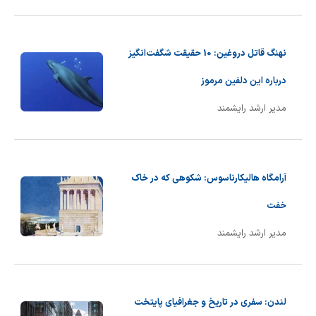
شیمی آلی
دندانپزشکی
رویدادهای ریاضی (کنفرانس و سمینارهای ریاضی)
روانپزشکی
صلاح های شیمیایی
نهنگ قاتل دروغین: 10 حقیقت شگفت‌انگیز
طب سنتی
مطالب جالب شیمی
درباره این دلفین مرموز
مدیر ارشد رایشمند
گیاهان دارویی
بمب های شیمیایی
شیمی عمومی
آرامگاه هالیکارناسوس: شکوهی که در خاک
شیمی سبز
خفت
مدیر ارشد رایشمند
لندن: سفری در تاریخ و جغرافیای پایتخت