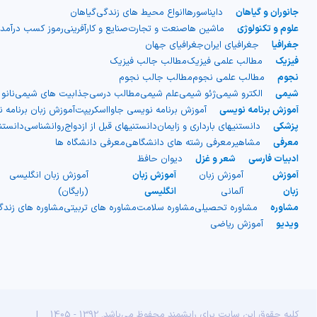
جانوران و گیاهان
دایناسورها
انواع محیط های زندگی
گیاهان
صاف بیرونی و یک لایه میانی
علوم و تکنولوژی
ماشین ها
صنعت و تجارت
صنایع و کارآفرینی
رموز کسب درآمد
جغرافیا
جغرافیای ایران
جغرافیای جهان
دنده‌دار)، اما در واقعیت از دو لایه
فیزیک
مطالب علمی فیزیک
مطالب جالب فیزیک
نجوم
مطالب علمی نجوم
مطالب جالب نجوم
شیمی
الکترو شیمی
ژئو شیمی
علم شیمی
مطالب درسی
جذابیت های شیمی
نانو
مجزا ساخته شده‌اند. نوع دیگری از
آموزش برنامه نویسی
آموزش برنامه نویسی جاوااسکریپت
آموزش زبان برنامه 
پزشکی
دانستنیهای بارداری و زایمان
دانستنیهای قبل از ازدواج
روانشناسی
دانست
پلاستیک موجدار نیز وجود دارد که
معرفی
مشاهیر
معرفی رشته های دانشگاهی
معرفی دانشگاه ها
ادبیات فارسی
شعر و غزل
دیوان حافظ
به صورت ورقه‌های موج‌دار یک لایه
آموزش
آموزش زبان
آموزش زبان
آموزش زبان انگلیسی
زبان
آلمانی
انگلیسی
(رایگان)
است و معمولاً با الیاف شیشه تقویت
مشاوره
مشاوره تحصیلی
مشاوره سلامت
مشاوره های تربیتی
مشاوره های زند
ویدیو
آموزش ریاضی
می‌شود. این نوع بیشتر برای
سقف‌سازی فضاهایی مانند گاراژها و
انباری‌ها استفاده شده و در ساخت
کلیه حقوق این سایت برای رایشمند محفوظ می‌باشد. 1392 - 1405
|