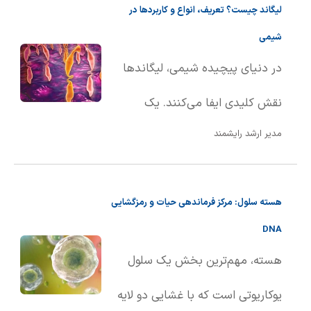
لیگاند چیست؟ تعریف، انواع و کاربردها در
ماده از حالت جامد به حالت مایع
شیمی
تبد��ل می‌شود. این تعریف هم
در دنیای پیچیده شیمی، لیگاندها
برای مواد خالص و هم برای
نقش کلیدی ایفا می‌کنند. یک
محلول‌ها کاربرد دارد.
مدیر ارشد رایشمند
لیگاند، اتم، یون یا مولکولی است که
با اهدای یک یا چند الکترون از طریق
هسته سلول: مرکز فرماندهی حیات و رمزگشایی
پیوند کووالانسی، به یک اتم یا یون
DNA
مرکزی متصل می‌شود. به بیان
هسته، مهم‌ترین بخش یک سلول
ساده‌تر، لیگاندها به عنوان گروه‌های
یوکاریوتی است که با غشایی دو لایه