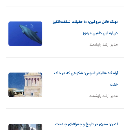
شیمی آلی
دندانپزشکی
رویدادهای ریاضی (کنفرانس و سمینارهای ریاضی)
روانپزشکی
صلاح های شیمیایی
نهنگ قاتل دروغین: 10 حقیقت شگفت‌انگیز
طب سنتی
مطالب جالب شیمی
درباره این دلفین مرموز
مدیر ارشد رایشمند
گیاهان دارویی
بمب های شیمیایی
شیمی عمومی
آرامگاه هالیکارناسوس: شکوهی که در خاک
شیمی سبز
خفت
مدیر ارشد رایشمند
لندن: سفری در تاریخ و جغرافیای پایتخت