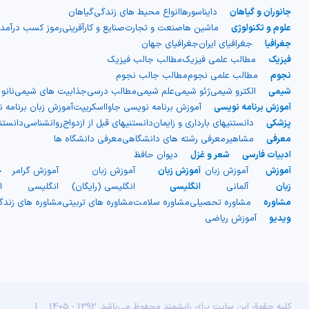
جانوران و گیاهان
دایناسورها
انواع محیط های زندگی
گیاهان
صاف بیرونی و یک لایه میانی
علوم و تکنولوژی
ماشین ها
صنعت و تجارت
صنایع و کارآفرینی
رموز کسب درآمد
جغرافیا
جغرافیای ایران
جغرافیای جهان
دنده‌دار)، اما در واقعیت از دو لایه
فیزیک
مطالب علمی فیزیک
مطالب جالب فیزیک
نجوم
مطالب علمی نجوم
مطالب جالب نجوم
شیمی
الکترو شیمی
ژئو شیمی
علم شیمی
مطالب درسی
جذابیت های شیمی
نانو
مجزا ساخته شده‌اند. نوع دیگری از
آموزش برنامه نویسی
آموزش برنامه نویسی جاوااسکریپت
آموزش زبان برنامه 
پزشکی
دانستنیهای بارداری و زایمان
دانستنیهای قبل از ازدواج
روانشناسی
دانست
پلاستیک موجدار نیز وجود دارد که
معرفی
مشاهیر
معرفی رشته های دانشگاهی
معرفی دانشگاه ها
ادبیات فارسی
شعر و غزل
دیوان حافظ
به صورت ورقه‌های موج‌دار یک لایه
آموزش
آموزش زبان
آموزش زبان
آموزش زبان
آموزش گرامر
ج
زبان
آلمانی
انگلیسی
انگلیسی (رایگان)
انگلیسی
ا
است و معمولاً با الیاف شیشه تقویت
مشاوره
مشاوره تحصیلی
مشاوره سلامت
مشاوره های تربیتی
مشاوره های زند
ویدیو
آموزش ریاضی
می‌شود. این نوع بیشتر برای
سقف‌سازی فضاهایی مانند گاراژها و
انباری‌ها استفاده شده و در ساخت
کلیه حقوق این سایت برای رایشمند محفوظ می‌باشد. 1392 - 1405
|