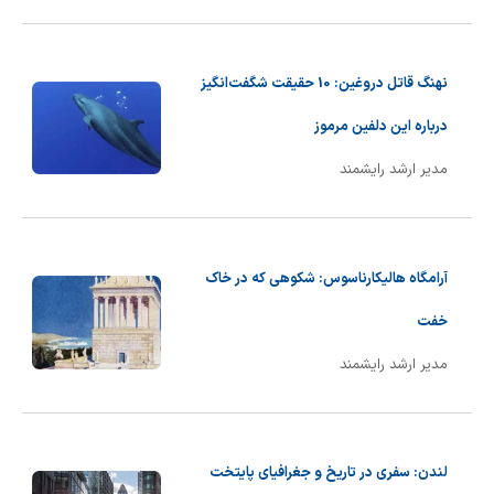
شیمی آلی
دندانپزشکی
رویدادهای ریاضی (کنفرانس و سمینارهای ریاضی)
روانپزشکی
صلاح های شیمیایی
نهنگ قاتل دروغین: 10 حقیقت شگفت‌انگیز
طب سنتی
مطالب جالب شیمی
درباره این دلفین مرموز
مدیر ارشد رایشمند
گیاهان دارویی
بمب های شیمیایی
شیمی عمومی
آرامگاه هالیکارناسوس: شکوهی که در خاک
شیمی سبز
خفت
مدیر ارشد رایشمند
لندن: سفری در تاریخ و جغرافیای پایتخت