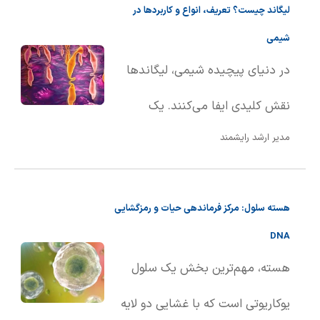
لیگاند چیست؟ تعریف، انواع و کاربردها در
ماده از حالت جامد به حالت مایع
شیمی
تبد��ل می‌شود. این تعریف هم
در دنیای پیچیده شیمی، لیگاندها
برای مواد خالص و هم برای
نقش کلیدی ایفا می‌کنند. یک
محلول‌ها کاربرد دارد.
مدیر ارشد رایشمند
لیگاند، اتم، یون یا مولکولی است که
با اهدای یک یا چند الکترون از طریق
هسته سلول: مرکز فرماندهی حیات و رمزگشایی
پیوند کووالانسی، به یک اتم یا یون
DNA
مرکزی متصل می‌شود. به بیان
هسته، مهم‌ترین بخش یک سلول
ساده‌تر، لیگاندها به عنوان گروه‌های
یوکاریوتی است که با غشایی دو لایه