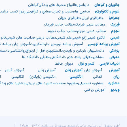
جانوران و گیاهان
دایناسورها
انواع محیط های زندگی
گیاهان
صاف بیرونی و یک لایه میانی
علوم و تکنولوژی
ماشین ها
صنعت و تجارت
صنایع و کارآفرینی
رموز کسب درآمد
جغرافیا
جغرافیای ایران
جغرافیای جهان
دنده‌دار)، اما در واقعیت از دو لایه
فیزیک
مطالب علمی فیزیک
مطالب جالب فیزیک
نجوم
مطالب علمی نجوم
مطالب جالب نجوم
شیمی
الکترو شیمی
ژئو شیمی
علم شیمی
مطالب درسی
جذابیت های شیمی
نانو
مجزا ساخته شده‌اند. نوع دیگری از
آموزش برنامه نویسی
آموزش برنامه نویسی جاوااسکریپت
آموزش زبان برنامه 
پزشکی
دانستنیهای بارداری و زایمان
دانستنیهای قبل از ازدواج
روانشناسی
دانست
پلاستیک موجدار نیز وجود دارد که
معرفی
مشاهیر
معرفی رشته های دانشگاهی
معرفی دانشگاه ها
ادبیات فارسی
شعر و غزل
دیوان حافظ
به صورت ورقه‌های موج‌دار یک لایه
آموزش
آموزش زبان
آموزش زبان
آموزش زبان
آموزش گرامر
ج
زبان
آلمانی
انگلیسی
انگلیسی (رایگان)
انگلیسی
ا
است و معمولاً با الیاف شیشه تقویت
مشاوره
مشاوره تحصیلی
مشاوره سلامت
مشاوره های تربیتی
مشاوره های زند
ویدیو
آموزش ریاضی
می‌شود. این نوع بیشتر برای
سقف‌سازی فضاهایی مانند گاراژها و
انباری‌ها استفاده شده و در ساخت
کلیه حقوق این سایت برای رایشمند محفوظ می‌باشد. 1392 - 1405
|