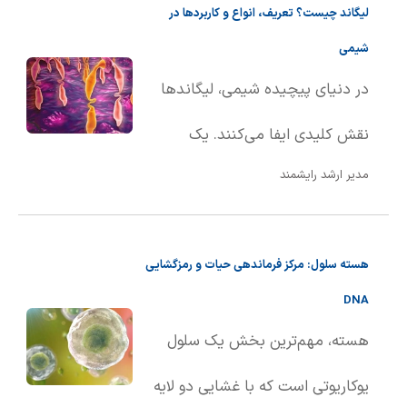
لیگاند چیست؟ تعریف، انواع و کاربردها در
ماده از حالت جامد به حالت مایع
شیمی
تبد��ل می‌شود. این تعریف هم
در دنیای پیچیده شیمی، لیگاندها
برای مواد خالص و هم برای
نقش کلیدی ایفا می‌کنند. یک
محلول‌ها کاربرد دارد.
مدیر ارشد رایشمند
لیگاند، اتم، یون یا مولکولی است که
با اهدای یک یا چند الکترون از طریق
هسته سلول: مرکز فرماندهی حیات و رمزگشایی
پیوند کووالانسی، به یک اتم یا یون
DNA
مرکزی متصل می‌شود. به بیان
هسته، مهم‌ترین بخش یک سلول
ساده‌تر، لیگاندها به عنوان گروه‌های
یوکاریوتی است که با غشایی دو لایه