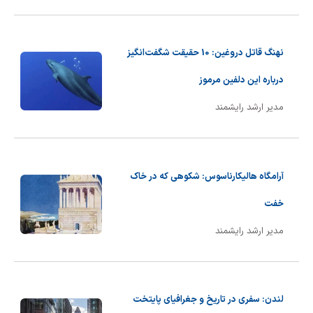
شیمی آلی
دندانپزشکی
رویدادهای ریاضی (کنفرانس و سمینارهای ریاضی)
روانپزشکی
صلاح های شیمیایی
نهنگ قاتل دروغین: 10 حقیقت شگفت‌انگیز
طب سنتی
مطالب جالب شیمی
درباره این دلفین مرموز
مدیر ارشد رایشمند
گیاهان دارویی
بمب های شیمیایی
شیمی عمومی
آرامگاه هالیکارناسوس: شکوهی که در خاک
شیمی سبز
خفت
مدیر ارشد رایشمند
لندن: سفری در تاریخ و جغرافیای پایتخت