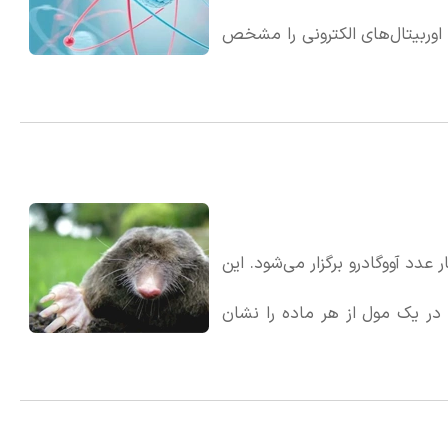
اوربیتال‌های الکترونی را مشخص
می‌کند. مقدار n همیشه یک عدد صحیح مثبت است (مانند 1، 2، 3 و غیره) و هرگز نمی‌تواند
د آووگادرو برگزار می‌شود. این
ت، تعداد ذرات موجود در یک مول از هر ماده را نشان
ر افراد نسبت به علم شیمی است.