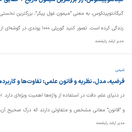
گیگانتوپیتکوس، به معنی "میمون غول پیکر"، بزرگترین نخستی‌
زندگی کرده است. تصور کنید گوریلی ۰
مدیر ارشد رایشمند
این موجود باستانی، گرچه به اندازه کینگ کونگ افسانه‌ای ن
معمولی بزرگتر و سنگین‌تر بود.
شیمی
فرضیه، مدل، نظریه و قانون علمی: تفاوت‌ها و کاربرده
در دنیای علم، دقت در استفاده از واژه‌ها اهمیت ویژه‌ای دارد. ا
و "قانون" معانی مشخص و متفاوتی دارند که درک صحیح آن‌ه
مدیر ارشد رایشمند
زبان عامیانه ممکن است "نظریه" را صرفاً یک حدس بدانیم، ا