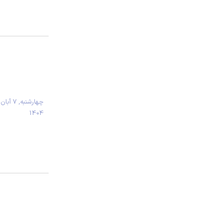
چهارشنبه, 7 آبان
1404