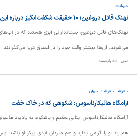
حیوانات
مولکول‌های آلی را از طریق واکنش‌های اکسیداسیون تجزیه 
نهنگ قاتل دروغین: 10 حقیقت شگفت‌انگیز درباره این دلفین مرموز
پراکسید تولید می‌کنند.
نهنگ‌های قاتل دروغین، پستاندارانی آبزی هستند که در آب‌ها
می‌شوند. آن‌ها بیشتر وقت خود را در اعماق دریا می‌گذرانند،
مدیر ارشد رایشمند
معنای "دروغین" گرفته شده. این نام‌گذاری به دلیل شباهت 
جغرافیا
,
جغرافیای جهان
واقعی صورت گرفته است. نهنگ‌های قاتل دروغین، سومین گونه 
آرامگاه هالیکارناسوس: شکوهی که در خاک خفت
می‌روند.
آرامگاه هالیکارناسوس، بنایی عظیم و باشکوه، به یادبود ماسولو