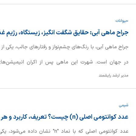
بالاتری دارد. در ادامه، به بررسی دقیق‌تر این مفاهیم می‌پردازیم.
حیوانات
جراح ماهی آبی: حقایق شگفت انگیز، زیستگاه، رژیم غذا
جراح ماهی آبی، با رنگ‌های چشم‌نواز و رفتارهای جالب، یکی از
مدیر ارشد رایشمند
چشمگیری افزایش یافت. این موجودات زیبا بومی مناطق هند و اق
شیمی
گروه‌های کوچک در صخره‌های مرجانی استرالیا، فیلیپین، اندون
عدد کوانتومی اصلی (n) چیست؟ تعریف، کاربرد و هر آنچه باید بدانید!
می‌شوند.
عدد کوانتومی اصلی که با نماد "n" نشان 