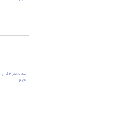
1404
سه شنبه, 6 آبان
1404