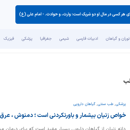
ای هر كسی در مال او دو شریك است: وارث، و حوادث. -
امام علی (ع)
وران و گیاهان
ادبیات فارسی
شیمی
جغرافیا
پزشکی
فیزیک
لب
پزشکی
,
طب سنتی
,
گیاهان دارویی
خواص زنیان بیشمار و باورنکردنی است ؛ دمنوش ، عرق
دانه زنیان از گیاهان دارویی بسیار مفید است که برای درمان 