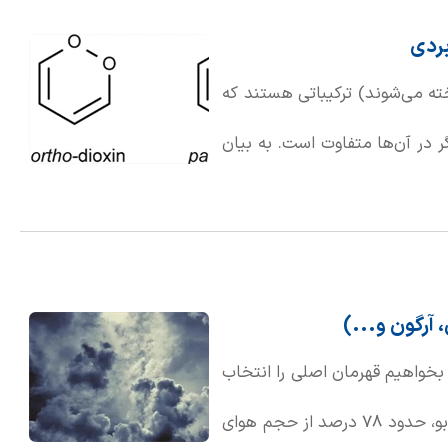
بردی
ته می‌شوند) ترکیباتی هستند که
ر در آن‌ها متفاوت است. به بیان
با چیدمان متفاوتی کنار هم قرار
 آرگون و...)
 بخواهیم قهرمان اصلی را انتخاب
کنیم، بدون شک نیتروژن برنده خواهد بود. این گاز بی‌رنگ و بی‌بو، حدود 78 درصد از حجم هوای