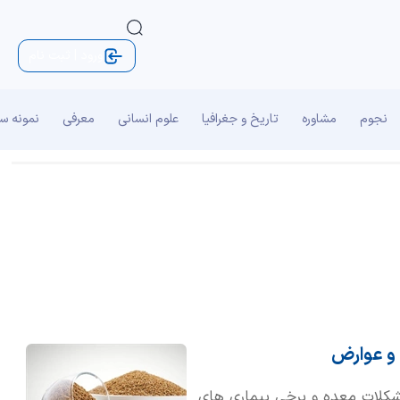
ورود | ثبت نام
نجوم
مشاوره
تاریخ و جغرافیا
علوم انسانی
معرفی
نمونه س
 و عوارض
مشکلات معده و برخی بیماری های