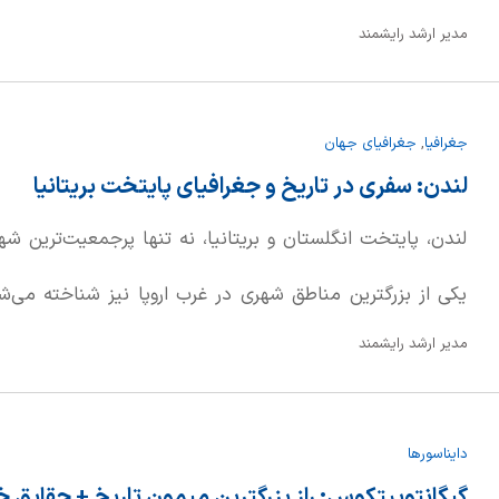
مدیر ارشد رایشمند
قبل از میلاد، همسرش آرتمیسیا، دستور ساخت این سازه ع
(بودروم امروزی در ترکیه) صادر کرد. سرانجام، ماسولوس و آر
جغرافیا
,
جغرافیای جهان
سپرده شدند.
لندن: سفری در تاریخ و جغرافیای پایتخت بریتانیا
لندن، پایتخت انگلستان و بریتانیا، نه تنها پرجمعیت‌ترین ش
یکی از بزرگترین مناطق شهری در غرب اروپا نیز شناخته می‌شو
مدیر ارشد رایشمند
باستان بازمی‌گردد، زمانی که با نام لوندینیوم شناخته می‌شد.
هم قابل مشاهده است، زیرا هسته تاریخی شهر توسط مرزها
دایناسورها
است.
گیگانتوپیتکوس: راز بزرگترین میمون تاریخ + حقایق خ