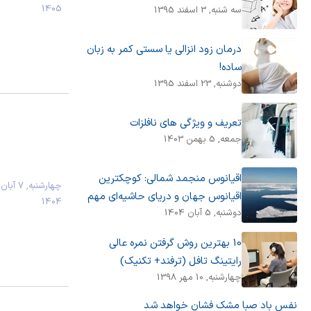
1405
سه شنبه, 3 اسفند 1395
درمان زود انزالی یا سستی کمر به زبان
ساده!
دوشنبه, 23 اسفند 1395
تعریف و ویژگی های نافلزات
جمعه, 5 بهمن 1403
اقیانوس منجمد شمالی: کوچکترین
چهارشنبه, 7 آبان
اقیانوس جهان و دریای حاشیه‌ای مهم
1404
دوشنبه, 5 آبان 1404
10 بهترین روش گرفتن نمره عالی
رایتینگ تافل (ترفند+ تکنیک)
چهارشنبه, 10 مهر 1398
نفس باد صبا مشک فشان خواهد شد