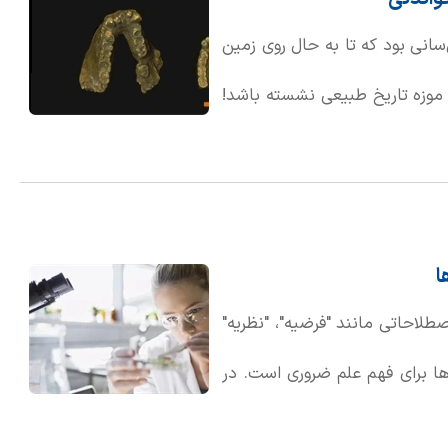
سانی بود که تا به حال روی زمین
۱۰۰ پوندی در گوشه‌ای از موزه تاریخ طبیعی نشسته باشد!
بود، اما به مراتب از یک گوریل
ا
صطلاحاتی مانند "فرضیه"، "نظریه"
ا برای فهم علم ضروری است. در
ما در علم، نظریه جایگاه بسیار