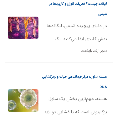
لیگاند چیست؟ تعریف، انواع و کاربردها در
ماده از حالت جامد به حالت مایع
شیمی
تبد��ل می‌شود. این تعریف هم
در دنیای پیچیده شیمی، لیگاندها
برای مواد خالص و هم برای
نقش کلیدی ایفا می‌کنند. یک
محلول‌ها کاربرد دارد.
مدیر ارشد رایشمند
لیگاند، اتم، یون یا مولکولی است که
با اهدای یک یا چند الکترون از طریق
هسته سلول: مرکز فرماندهی حیات و رمزگشایی
پیوند کووالانسی، به یک اتم یا یون
DNA
مرکزی متصل می‌شود. به بیان
هسته، مهم‌ترین بخش یک سلول
ساده‌تر، لیگاندها به عنوان گروه‌های
یوکاریوتی است که با غشایی دو لایه