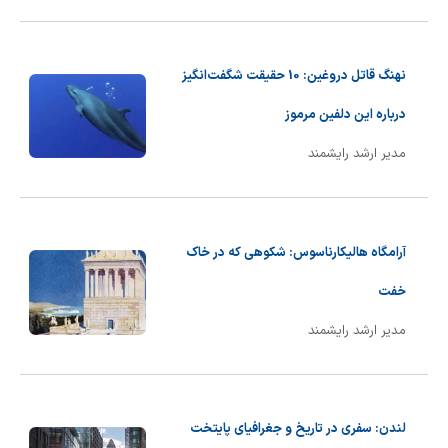
شیمی آلی
دندانپزشکی
رویدادهای ریاضی (کنفرانس و سمینارهای ریاضی)
روانپزشکی
صلاح های شیمیایی
نهنگ قاتل دروغین: 10 حقیقت شگفت‌انگیز
طب سنتی
مطالب جالب شیمی
درباره این دلفین مرموز
مدیر ارشد رایشمند
گیاهان دارویی
بمب های شیمیایی
شیمی عمومی
آرامگاه هالیکارناسوس: شکوهی که در خاک
شیمی سبز
خفت
مدیر ارشد رایشمند
لندن: سفری در تاریخ و جغرافیای پایتخت