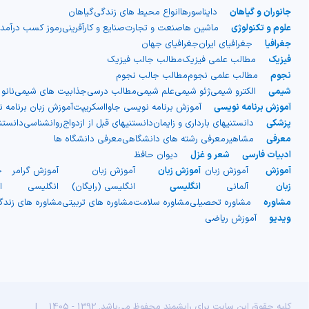
جانوران و گیاهان
دایناسورها
انواع محیط های زندگی
گیاهان
صاف بیرونی و یک لایه میانی
علوم و تکنولوژی
ماشین ها
صنعت و تجارت
صنایع و کارآفرینی
رموز کسب درآمد
جغرافیا
جغرافیای ایران
جغرافیای جهان
دنده‌دار)، اما در واقعیت از دو لایه
فیزیک
مطالب علمی فیزیک
مطالب جالب فیزیک
نجوم
مطالب علمی نجوم
مطالب جالب نجوم
شیمی
الکترو شیمی
ژئو شیمی
علم شیمی
مطالب درسی
جذابیت های شیمی
نانو
مجزا ساخته شده‌اند. نوع دیگری از
آموزش برنامه نویسی
آموزش برنامه نویسی جاوااسکریپت
آموزش زبان برنامه 
پزشکی
دانستنیهای بارداری و زایمان
دانستنیهای قبل از ازدواج
روانشناسی
دانست
پلاستیک موجدار نیز وجود دارد که
معرفی
مشاهیر
معرفی رشته های دانشگاهی
معرفی دانشگاه ها
ادبیات فارسی
شعر و غزل
دیوان حافظ
به صورت ورقه‌های موج‌دار یک لایه
آموزش
آموزش زبان
آموزش زبان
آموزش زبان
آموزش گرامر
ج
زبان
آلمانی
انگلیسی
انگلیسی (رایگان)
انگلیسی
ا
است و معمولاً با الیاف شیشه تقویت
مشاوره
مشاوره تحصیلی
مشاوره سلامت
مشاوره های تربیتی
مشاوره های زند
ویدیو
آموزش ریاضی
می‌شود. این نوع بیشتر برای
سقف‌سازی فضاهایی مانند گاراژها و
انباری‌ها استفاده شده و در ساخت
کلیه حقوق این سایت برای رایشمند محفوظ می‌باشد. 1392 - 1405
|