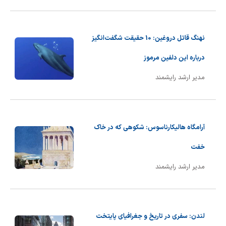
شیمی آلی
دندانپزشکی
رویدادهای ریاضی (کنفرانس و سمینارهای ریاضی)
روانپزشکی
صلاح های شیمیایی
نهنگ قاتل دروغین: 10 حقیقت شگفت‌انگیز
طب سنتی
مطالب جالب شیمی
درباره این دلفین مرموز
مدیر ارشد رایشمند
گیاهان دارویی
بمب های شیمیایی
شیمی عمومی
آرامگاه هالیکارناسوس: شکوهی که در خاک
شیمی سبز
خفت
مدیر ارشد رایشمند
لندن: سفری در تاریخ و جغرافیای پایتخت