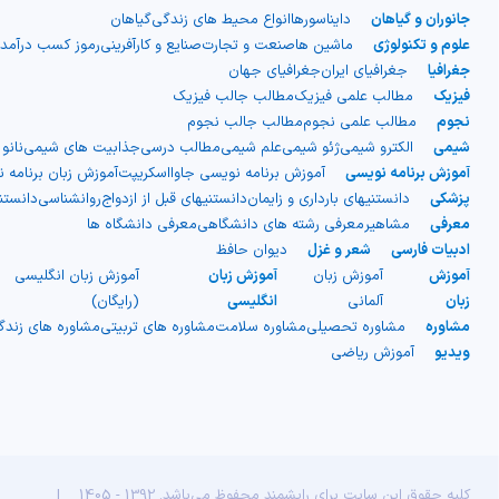
جانوران و گیاهان
دایناسورها
انواع محیط های زندگی
گیاهان
صاف بیرونی و یک لایه میانی
علوم و تکنولوژی
ماشین ها
صنعت و تجارت
صنایع و کارآفرینی
رموز کسب درآمد
جغرافیا
جغرافیای ایران
جغرافیای جهان
دنده‌دار)، اما در واقعیت از دو لایه
فیزیک
مطالب علمی فیزیک
مطالب جالب فیزیک
نجوم
مطالب علمی نجوم
مطالب جالب نجوم
شیمی
الکترو شیمی
ژئو شیمی
علم شیمی
مطالب درسی
جذابیت های شیمی
نانو
مجزا ساخته شده‌اند. نوع دیگری از
آموزش برنامه نویسی
آموزش برنامه نویسی جاوااسکریپت
آموزش زبان برنامه 
پزشکی
دانستنیهای بارداری و زایمان
دانستنیهای قبل از ازدواج
روانشناسی
دانست
پلاستیک موجدار نیز وجود دارد که
معرفی
مشاهیر
معرفی رشته های دانشگاهی
معرفی دانشگاه ها
ادبیات فارسی
شعر و غزل
دیوان حافظ
به صورت ورقه‌های موج‌دار یک لایه
آموزش
آموزش زبان
آموزش زبان
آموزش زبان انگلیسی
زبان
آلمانی
انگلیسی
(رایگان)
است و معمولاً با الیاف شیشه تقویت
مشاوره
مشاوره تحصیلی
مشاوره سلامت
مشاوره های تربیتی
مشاوره های زند
ویدیو
آموزش ریاضی
می‌شود. این نوع بیشتر برای
سقف‌سازی فضاهایی مانند گاراژها و
انباری‌ها استفاده شده و در ساخت
کلیه حقوق این سایت برای رایشمند محفوظ می‌باشد. 1392 - 1405
|