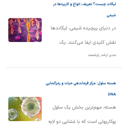
لیگاند چیست؟ تعریف، انواع و کاربردها در
ماده از حالت جامد به حالت مایع
شیمی
تبد��ل می‌شود. این تعریف هم
در دنیای پیچیده شیمی، لیگاندها
برای مواد خالص و هم برای
نقش کلیدی ایفا می‌کنند. یک
محلول‌ها کاربرد دارد.
مدیر ارشد رایشمند
لیگاند، اتم، یون یا مولکولی است که
با اهدای یک یا چند الکترون از طریق
هسته سلول: مرکز فرماندهی حیات و رمزگشایی
پیوند کووالانسی، به یک اتم یا یون
DNA
مرکزی متصل می‌شود. به بیان
هسته، مهم‌ترین بخش یک سلول
ساده‌تر، لیگاندها به عنوان گروه‌های
یوکاریوتی است که با غشایی دو لایه