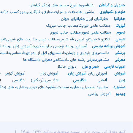
جانوران و گیاهان
دایناسورها
انواع محیط های زندگی
گیاهان
صاف بیرونی و یک لایه میانی
علوم و تکنولوژی
ماشین ها
صنعت و تجارت
صنایع و کارآفرینی
رموز کسب درآمد
جغرافیا
جغرافیای ایران
جغرافیای جهان
دنده‌دار)، اما در واقعیت از دو لایه
فیزیک
مطالب علمی فیزیک
مطالب جالب فیزیک
نجوم
مطالب علمی نجوم
مطالب جالب نجوم
شیمی
الکترو شیمی
ژئو شیمی
علم شیمی
مطالب درسی
جذابیت های شیمی
نانو
مجزا ساخته شده‌اند. نوع دیگری از
آموزش برنامه نویسی
آموزش برنامه نویسی جاوااسکریپت
آموزش زبان برنامه 
پزشکی
دانستنیهای بارداری و زایمان
دانستنیهای قبل از ازدواج
روانشناسی
دانست
پلاستیک موجدار نیز وجود دارد که
معرفی
مشاهیر
معرفی رشته های دانشگاهی
معرفی دانشگاه ها
ادبیات فارسی
شعر و غزل
دیوان حافظ
به صورت ورقه‌های موج‌دار یک لایه
آموزش
آموزش زبان
آموزش زبان
آموزش زبان
آموزش گرامر
ج
زبان
آلمانی
انگلیسی
انگلیسی (رایگان)
انگلیسی
ا
است و معمولاً با الیاف شیشه تقویت
مشاوره
مشاوره تحصیلی
مشاوره سلامت
مشاوره های تربیتی
مشاوره های زند
ویدیو
آموزش ریاضی
می‌شود. این نوع بیشتر برای
سقف‌سازی فضاهایی مانند گاراژها و
انباری‌ها استفاده شده و در ساخت
کلیه حقوق این سایت برای رایشمند محفوظ می‌باشد. 1392 - 1405
|