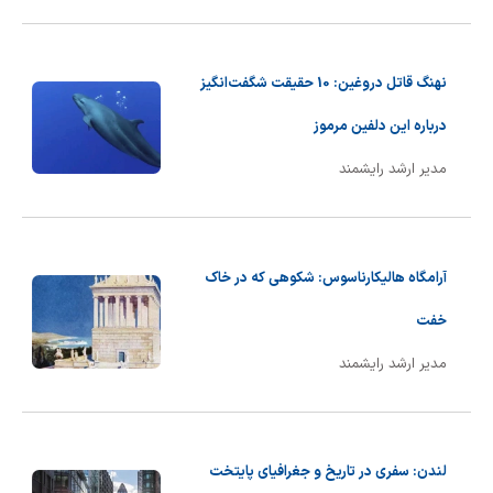
شیمی آلی
دندانپزشکی
رویدادهای ریاضی (کنفرانس و سمینارهای ریاضی)
روانپزشکی
صلاح های شیمیایی
نهنگ قاتل دروغین: 10 حقیقت شگفت‌انگیز
طب سنتی
مطالب جالب شیمی
درباره این دلفین مرموز
مدیر ارشد رایشمند
گیاهان دارویی
بمب های شیمیایی
شیمی عمومی
آرامگاه هالیکارناسوس: شکوهی که در خاک
شیمی سبز
خفت
مدیر ارشد رایشمند
لندن: سفری در تاریخ و جغرافیای پایتخت