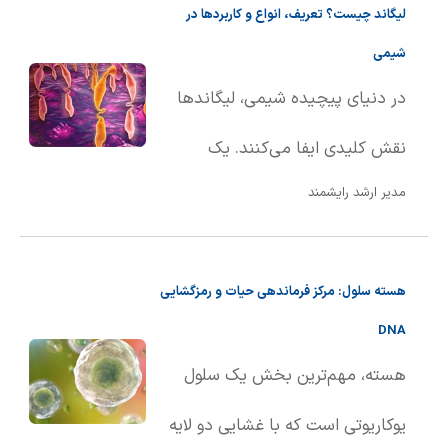
لیگاند چیست؟ تعریف، انواع و کاربردها در
ماده از حالت جامد به حالت مایع
شیمی
تبد��ل می‌شود. این تعریف هم
در دنیای پیچیده شیمی، لیگاندها
برای مواد خالص و هم برای
نقش کلیدی ایفا می‌کنند. یک
محلول‌ها کاربرد دارد.
مدیر ارشد رایشمند
لیگاند، اتم، یون یا مولکولی است که
با اهدای یک یا چند الکترون از طریق
هسته سلول: مرکز فرماندهی حیات و رمزگشایی
پیوند کووالانسی، به یک اتم یا یون
DNA
مرکزی متصل می‌شود. به بیان
هسته، مهم‌ترین بخش یک سلول
ساده‌تر، لیگاندها به عنوان گروه‌های
یوکاریوتی است که با غشایی دو لایه