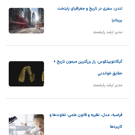
لندن: سفری در تاریخ و جغرافیای پایتخت
بریتانیا
مدیر ارشد رایشمند
گیگانتوپیتکوس: راز بزرگترین میمون تاریخ +
حقایق خواندنی
مدیر ارشد رایشمند
فرضیه، مدل، نظریه و قانون علمی: تفاوت‌ها و
کاربردها