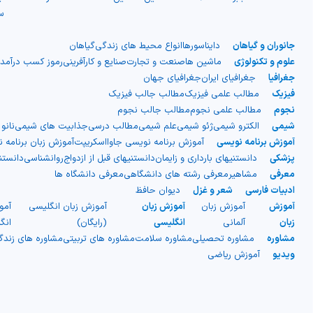
اسپرم‌ها بزرگ‌تر هستند.
س
سه لایه تشکیل شده‌اند (دو لایه
جانوران و گیاهان
دایناسورها
انواع محیط های زندگی
گیاهان
صاف بیرونی و یک لایه میانی
علوم و تکنولوژی
ماشین ها
صنعت و تجارت
صنایع و کارآفرینی
رموز کسب درآمد
جغرافیا
جغرافیای ایران
جغرافیای جهان
دنده‌دار)، اما در واقعیت از دو لایه
فیزیک
مطالب علمی فیزیک
مطالب جالب فیزیک
نجوم
مطالب علمی نجوم
مطالب جالب نجوم
شیمی
الکترو شیمی
ژئو شیمی
علم شیمی
مطالب درسی
جذابیت های شیمی
نانو
مجزا ساخته شده‌اند. نوع دیگری از
آموزش برنامه نویسی
آموزش برنامه نویسی جاوااسکریپت
آموزش زبان برنامه 
پزشکی
دانستنیهای بارداری و زایمان
دانستنیهای قبل از ازدواج
روانشناسی
دانست
پلاستیک موجدار نیز وجود دارد که
معرفی
مشاهیر
معرفی رشته های دانشگاهی
معرفی دانشگاه ها
ادبیات فارسی
شعر و غزل
دیوان حافظ
به صورت ورقه‌های موج‌دار یک لایه
آموزش
آموزش زبان
آموزش زبان
آموزش زبان انگلیسی
آمو
زبان
آلمانی
انگلیسی
(رایگان)
انگ
است و معمولاً با الیاف شیشه تقویت
مشاوره
مشاوره تحصیلی
مشاوره سلامت
مشاوره های تربیتی
مشاوره های زند
ویدیو
آموزش ریاضی
می‌شود. این نوع بیشتر برای
سقف‌سازی فضاهایی مانند گاراژها و