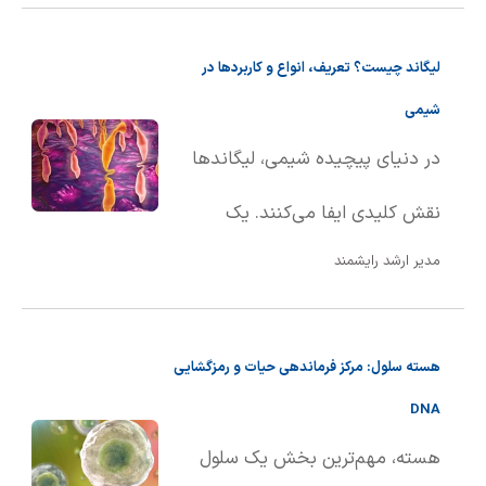
ساده‌تر، نقطه ذوب دمایی است که
لیگاند چیست؟ تعریف، انواع و کاربردها در
ماده از حالت جامد به حالت مایع
شیمی
تبد��ل می‌شود. این تعریف هم
در دنیای پیچیده شیمی، لیگاندها
برای مواد خالص و هم برای
نقش کلیدی ایفا می‌کنند. یک
محلول‌ها کاربرد دارد.
مدیر ارشد رایشمند
لیگاند، اتم، یون یا مولکولی است که
با اهدای یک یا چند الکترون از طریق
هسته سلول: مرکز فرماندهی حیات و رمزگشایی
پیوند کووالانسی، به یک اتم یا یون
DNA
مرکزی متصل می‌شود. به بیان
هسته، مهم‌ترین بخش یک سلول
ساده‌تر، لیگاندها به عنوان گروه‌های