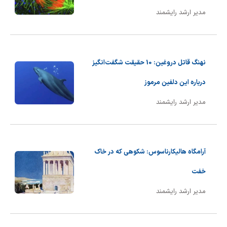
شیمی آلی
دندانپزشکی
رویدادهای ریاضی (کنفرانس و سمینارهای ریاضی)
مدیر ارشد رایشمند
روانپزشکی
صلاح های شیمیایی
طب سنتی
مطالب جالب شیمی
نهنگ قاتل دروغین: 10 حقیقت شگفت‌انگیز
گیاهان دارویی
بمب های شیمیایی
درباره این دلفین مرموز
مدیر ارشد رایشمند
شیمی عمومی
شیمی سبز
آرامگاه هالیکارناسوس: شکوهی که در خاک
خفت
مدیر ارشد رایشمند